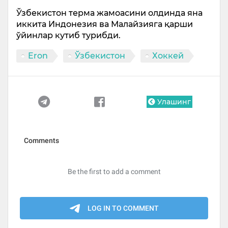
Ўзбекистон терма жамоасини олдинда яна
иккита Индонезия ва Малайзияга қарши
ўйинлар кутиб турибди.
Eron
Ўзбекистон
Хоккей
Улашинг