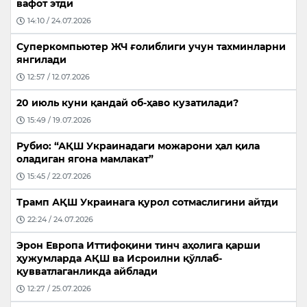
вафот этди
14:10 / 24.07.2026
Суперкомпьютер ЖЧ ғолиблиги учун тахминларни
янгилади
12:57 / 12.07.2026
20 июль куни қандай об-ҳаво кузатилади?
15:49 / 19.07.2026
Рубио: “АҚШ Украинадаги можарони ҳал қила
оладиган ягона мамлакат”
15:45 / 22.07.2026
Трамп АҚШ Украинага қурол сотмаслигини айтди
22:24 / 24.07.2026
Эрон Европа Иттифоқини тинч аҳолига қарши
ҳужумларда АҚШ ва Исроилни қўллаб-
қувватлаганликда айблади
12:27 / 25.07.2026