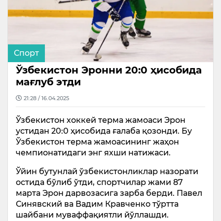
Спорт
Ўзбекистон Эронни 20:0 ҳисобида
мағлуб этди
21:28 / 16.04.2025
Ўзбекистон хоккей терма жамоаси Эрон
устидан 20:0 ҳисобида ғалаба қозонди. Бу
Ўзбекистон терма жамоасининг жаҳон
чемпионатидаги энг яхши натижаси.
Ўйин бутунлай ўзбекистонликлар назорати
остида бўлиб ўтди, спортчилар жами 87
марта Эрон дарвозасига зарба берди. Павел
Синявский ва Вадим Кравченко тўртта
шайбани муваффақиятли йўллашди.