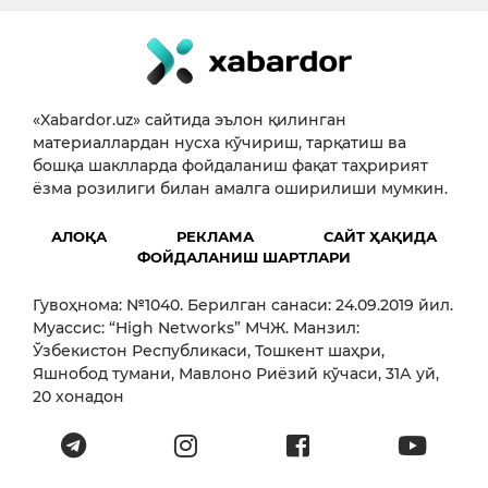
«Xabardor.uz» сайтида эълон қилинган
материаллардан нусха кўчириш, тарқатиш ва
бошқа шаклларда фойдаланиш фақат таҳририят
ёзма розилиги билан амалга оширилиши мумкин.
АЛОҚА
РЕКЛАМА
САЙТ ҲАҚИДА
ФОЙДАЛАНИШ ШАРТЛАРИ
Гувоҳнома: №1040. Берилган санаси: 24.09.2019 йил.
Муассис: “High Networks” МЧЖ. Манзил:
Ўзбекистон Республикаси, Тошкент шаҳри,
Яшнобод тумани, Мавлоно Риёзий кўчаси, 31А уй,
20 хонадон