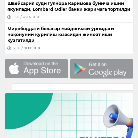
Швейсария суди Гулнора Каримова бўйича ишни
якунлади, Lombard Odier банки жаримага тортилди
15:21 / 28.07.2026
Мирободдаги болалар майдончаси ўрнидаги
ноқонуний қурилиш юзасидан жиноят иши
қўзғатилди
17:59 / 01.08.2026