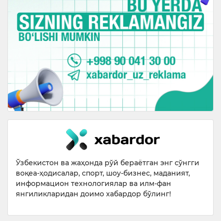
Ўзбекистон ва жаҳонда рўй бераётган энг сўнгги
воқеа-ҳодисалар, спорт, шоу-бизнес, маданият,
информацион технологиялар ва илм-фан
янгиликларидан доимо хабардор бўлинг!