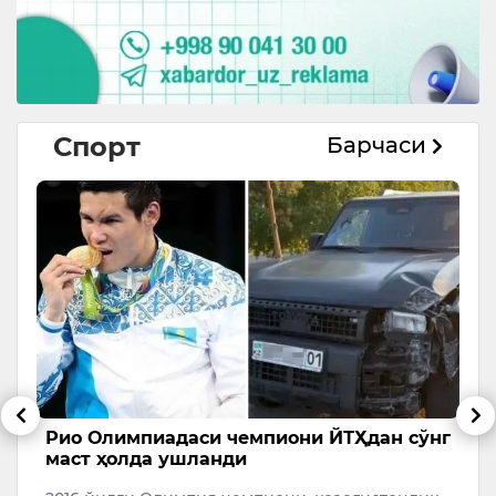
Спорт
Барчаси
Рио Олимпиадаси чемпиони ЙТҲдан сўнг
Ф
маст ҳолда ушланди
ж