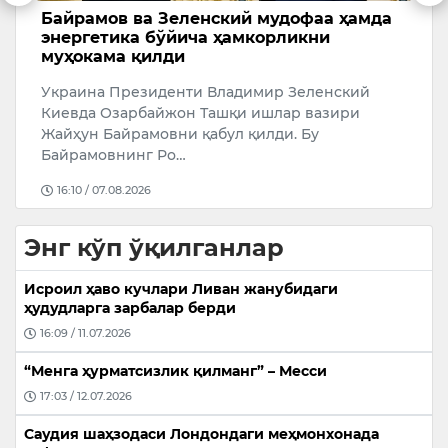
Байрамов ва Зеленский мудофаа ҳамда
Т
р
энергетика бўйича ҳамкорликни
м
муҳокама қилди
А
Украина Президенти Владимир Зеленский
ш
да
Киевда Озарбайжон Ташқи ишлар вазири
н
Жайҳун Байрамовни қабул қилди. Бу
м
Байрамовнинг Ро…
16:10 / 07.08.2026
Энг кўп ўқилганлар
Исроил ҳаво кучлари Ливан жанубидаги
ҳудудларга зарбалар берди
16:09 / 11.07.2026
“Менга ҳурматсизлик қилманг” – Месси
17:03 / 12.07.2026
Саудия шаҳзодаси Лондондаги меҳмонхонада