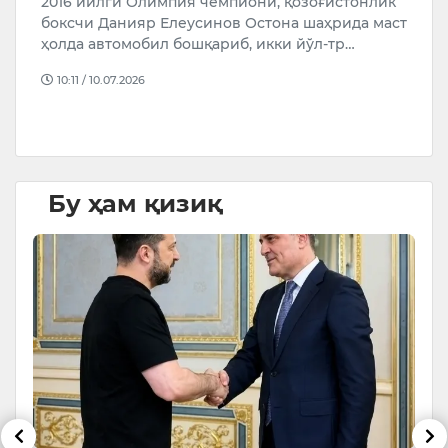
2016 йилги Олимпия чемпиони, қозоғистонлик
Ф
боксчи Данияр Елеусинов Остона шаҳрида маст
ж
ҳолда автомобил бошқариб, икки йўл-тр…
ч
10:11 / 10.07.2026
Бу ҳам қизиқ