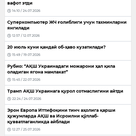
вафот этди
14:10 / 24.07.2026
Суперкомпьютер ЖЧ ғолиблиги учун тахминларни
янгилади
12:57 / 12.07.2026
20 июль куни қандай об-ҳаво кузатилади?
15:49 / 19.07.2026
Рубио: “АҚШ Украинадаги можарони ҳал қила
оладиган ягона мамлакат”
15:45 / 22.07.2026
Трамп АҚШ Украинага қурол сотмаслигини айтди
22:24 / 24.07.2026
Эрон Европа Иттифоқини тинч аҳолига қарши
ҳужумларда АҚШ ва Исроилни қўллаб-
қувватлаганликда айблади
12:27 / 25.07.2026