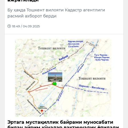
Бу ҳақда Тошкент вилояти Кадастр агентлиги
расмий ахборот берди
18:49 / 04.09.2025
Эртага мустақиллик байрами муносабати
билан айрим кўчалар вақтинчалик ёпилади