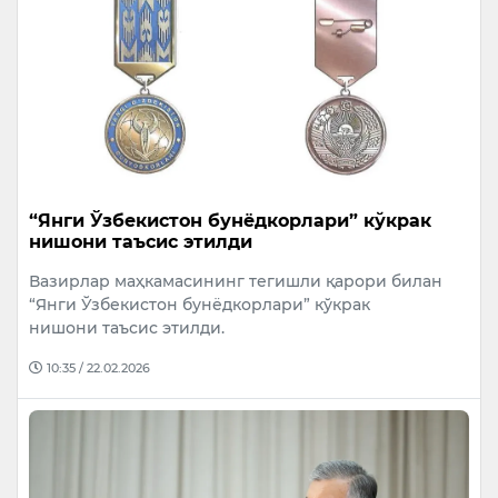
“Янги Ўзбекистон бунёдкорлари” кўкрак
нишони таъсис этилди
Вазирлар маҳкамасининг тегишли қарори билан
“Янги Ўзбекистон бунёдкорлари” кўкрак
нишони таъсис этилди.
10:35 / 22.02.2026