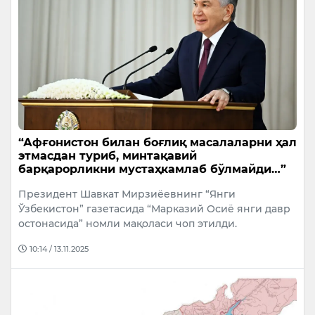
“Афғонистон билан боғлиқ масалаларни ҳал
этмасдан туриб, минтақавий
барқарорликни мустаҳкамлаб бўлмайди…”
Президент Шавкат Мирзиёевнинг “Янги
Ўзбекистон” газетасида “Марказий Осиё янги давр
остонасида” номли мақоласи чоп этилди.
10:14 / 13.11.2025