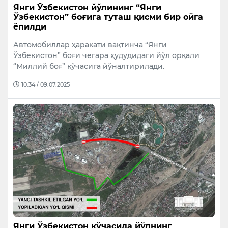
Янги Ўзбекистон йўлининг “Янги
Ўзбекистон” боғига туташ қисми бир ойга
ёпилди
Автомобиллар ҳаракати вақтинча “Янги
Ўзбекистон” боғи чегара ҳудудидаги йўл орқали
“Миллий боғ” кўчасига йўналтирилади.
10:34 / 09.07.2025
Янги Ўзбекистон кўчасида йўлнинг