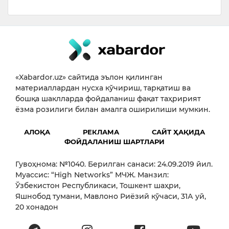
«Xabardor.uz» сайтида эълон қилинган
материаллардан нусха кўчириш, тарқатиш ва
бошқа шаклларда фойдаланиш фақат таҳририят
ёзма розилиги билан амалга оширилиши мумкин.
АЛОҚА
РЕКЛАМА
САЙТ ҲАҚИДА
ФОЙДАЛАНИШ ШАРТЛАРИ
Гувоҳнома: №1040. Берилган санаси: 24.09.2019 йил.
Муассис: “High Networks” МЧЖ. Манзил:
Ўзбекистон Республикаси, Тошкент шаҳри,
Яшнобод тумани, Мавлоно Риёзий кўчаси, 31А уй,
20 хонадон