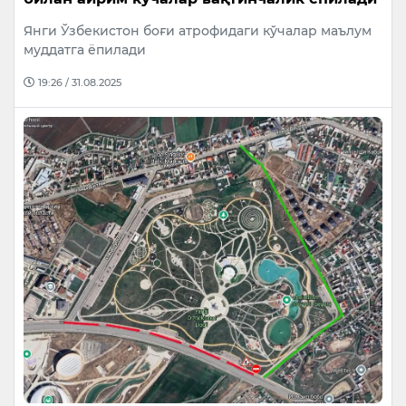
Янги Ўзбекистон боғи атрофидаги кўчалар маълум
муддатга ёпилади
19:26 / 31.08.2025