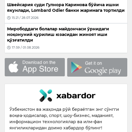
Швейсария суди Гулнора Каримова бўйича ишни
якунлади, Lombard Odier банки жаримага тортилди
15:21 / 28.07.2026
Мирободдаги болалар майдончаси ўрнидаги
ноқонуний қурилиш юзасидан жиноят иши
қўзғатилди
17:59 / 01.08.2026
Ўзбекистон ва жаҳонда рўй бераётган энг сўнгги
воқеа-ҳодисалар, спорт, шоу-бизнес, маданият,
информацион технологиялар ва илм-фан
янгиликларидан доимо хабардор бўлинг!