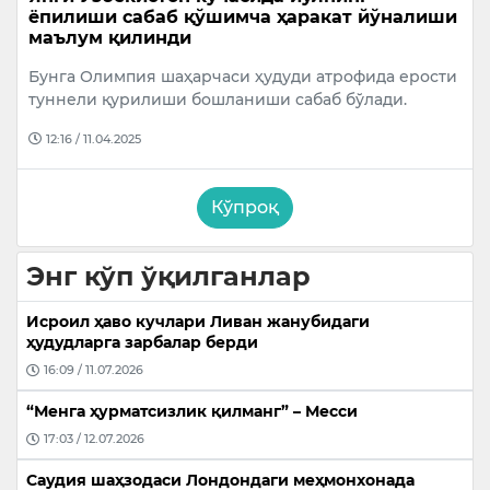
ёпилиши сабаб қўшимча ҳаракат йўналиши
маълум қилинди
Бунга Олимпия шаҳарчаси ҳудуди атрофида ерости
туннели қурилиши бошланиши сабаб бўлади.
12:16 / 11.04.2025
Кўпроқ
Энг кўп ўқилганлар
Исроил ҳаво кучлари Ливан жанубидаги
ҳудудларга зарбалар берди
16:09 / 11.07.2026
“Менга ҳурматсизлик қилманг” – Месси
17:03 / 12.07.2026
Саудия шаҳзодаси Лондондаги меҳмонхонада