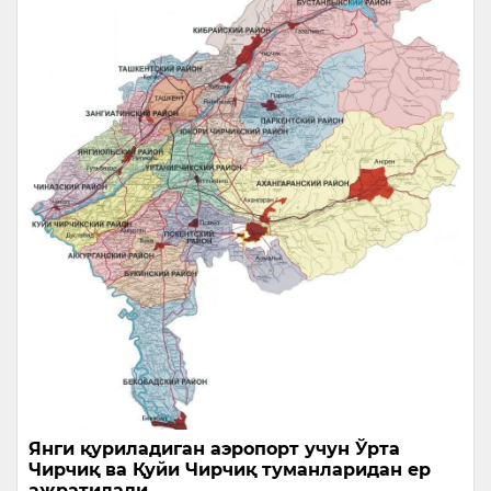
Янги қуриладиган аэропорт учун Ўрта
Чирчиқ ва Қуйи Чирчиқ туманларидан ер
ажратилади