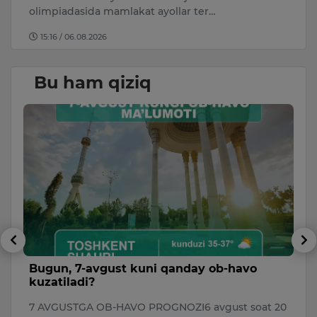
09:19 / 06.08.2026
Bu ham qiziq
havo
Meksikada TikTok blogeri jonli efir vaqti
otib o‘ldirildi
t soat 20
Meksikaning Kulyakan shahrida TikTok blogeri