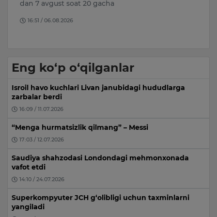
Sesar Gastelum jonli efir vaqtida noma’lum qurol
shaxslar hujumiga uchrab, ha…
09:25 / 06.08.2026
Eng ko‘p o‘qilganlar
Isroil havo kuchlari Livan janubidagi hududlarga
zarbalar berdi
16:09 / 11.07.2026
“Menga hurmatsizlik qilmang” – Messi
17:03 / 12.07.2026
Saudiya shahzodasi Londondagi mehmonxonada
vafot etdi
14:10 / 24.07.2026
Superkompyuter JCH g‘olibligi uchun taxminlarni
yangiladi