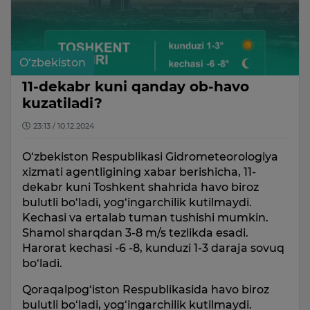
O‘zbekiston
11-dekabr kuni qanday ob-havo
kuzatiladi?
23:13 / 10.12.2024
O‘zbekiston Respublikasi Gidrometeorologiya
xizmati agentligining xabar berishicha, 11-
dekabr kuni Toshkent shahrida havo biroz
bulutli bo‘ladi, yog‘ingarchilik kutilmaydi.
Kechasi va ertalab tuman tushishi mumkin.
Shamol sharqdan 3-8 m/s tezlikda esadi.
Harorat kechasi -6 -8, kunduzi 1-3 daraja sovuq
bo‘ladi.
Qoraqalpog‘iston Respublikasida havo biroz
bulutli bo‘ladi, yog‘ingarchilik kutilmaydi.