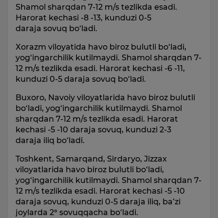
Shamol sharqdan 7-12 m/s tezlikda esadi.
Harorat kechasi -8 -13, kunduzi 0-5
daraja sovuq bo‘ladi.
Xorazm viloyatida havo biroz bulutli bo‘ladi,
yog‘ingarchilik kutilmaydi. Shamol sharqdan 7-
12 m/s tezlikda esadi. Harorat kechasi -6 -11,
kunduzi 0-5 daraja sovuq bo‘ladi.
Buxoro, Navoiy viloyatlarida havo biroz bulutli
bo‘ladi, yog‘ingarchilik kutilmaydi. Shamol
sharqdan 7-12 m/s tezlikda esadi. Harorat
kechasi -5 -10 daraja sovuq, kunduzi 2-3
daraja iliq bo‘ladi.
Toshkent, Samarqand, Sirdaryo, Jizzax
viloyatlarida havo biroz bulutli bo‘ladi,
yog‘ingarchilik kutilmaydi. Shamol sharqdan 7-
12 m/s tezlikda esadi. Harorat kechasi -5 -10
daraja sovuq, kunduzi 0-5 daraja iliq, ba’zi
joylarda 2° sovuqqacha bo‘ladi.