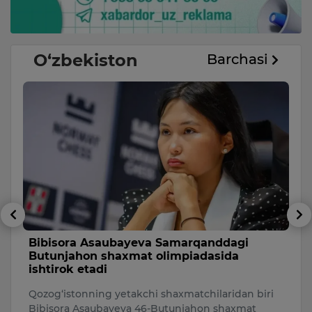
O‘zbekiston
Barchasi
i
O‘zbekistonda chorvachilikni
rivojlantirishga 463 million dollar ajratiladi
O‘zbekistonda chorvachilik tarmog‘ini
n biri
rivojlantirish maqsadida 2026–2028 yillarda 463
mat
million dollar miqdorida mablag‘ yo‘na…