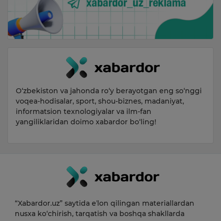
O‘zbekiston va jahonda ro‘y berayotgan eng so‘nggi
voqea-hodisalar, sport, shou-biznes, madaniyat,
informatsion texnologiyalar va ilm-fan
yangiliklaridan doimo xabardor bo‘ling!
“Xabardor.uz” saytida eʼlon qilingan materiallardan
nusxa ko‘chirish, tarqatish va boshqa shakllarda