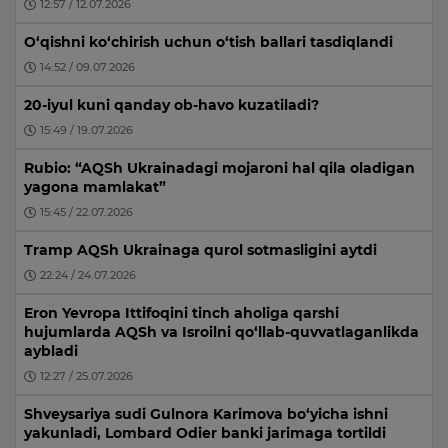
12:57 / 12.07.2026
O‘qishni ko‘chirish uchun o‘tish ballari tasdiqlandi
14:52 / 09.07.2026
20-iyul kuni qanday ob-havo kuzatiladi?
15:49 / 19.07.2026
Rubio: “AQSh Ukrainadagi mojaroni hal qila oladigan
yagona mamlakat”
15:45 / 22.07.2026
Tramp AQSh Ukrainaga qurol sotmasligini aytdi
22:24 / 24.07.2026
Eron Yevropa Ittifoqini tinch aholiga qarshi
hujumlarda AQSh va Isroilni qo‘llab-quvvatlaganlikda
aybladi
12:27 / 25.07.2026
Shveysariya sudi Gulnora Karimova bo‘yicha ishni
yakunladi, Lombard Odier banki jarimaga tortildi