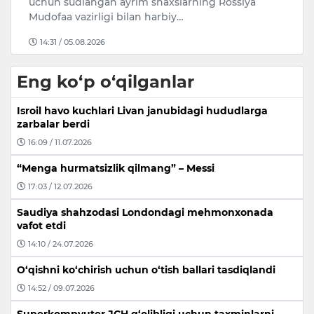
uchun sudlangan ayrim shaxslarning Rossiya
B
Mudofaa vazirligi bilan harbiy…
o
14:31 / 05.08.2026
Eng ko‘p o‘qilganlar
Isroil havo kuchlari Livan janubidagi hududlarga
zarbalar berdi
16:09 / 11.07.2026
“Menga hurmatsizlik qilmang” – Messi
17:03 / 12.07.2026
Saudiya shahzodasi Londondagi mehmonxonada
vafot etdi
14:10 / 24.07.2026
O‘qishni ko‘chirish uchun o‘tish ballari tasdiqlandi
14:52 / 09.07.2026