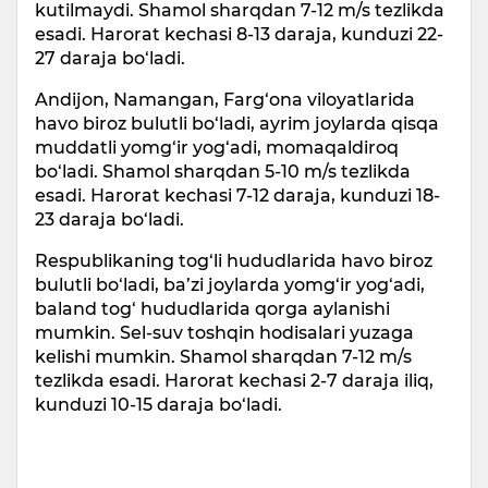
kutilmaydi. Shamol sharqdan 7-12 m/s tezlikda
esadi. Harorat kechasi 8-13 daraja, kunduzi 22-
27 daraja bo‘ladi.
Andijon, Namangan, Farg‘ona viloyatlarida
havo biroz bulutli bo‘ladi, ayrim joylarda qisqa
muddatli yomg‘ir yog‘adi, momaqaldiroq
bo‘ladi. Shamol sharqdan 5-10 m/s tezlikda
esadi. Harorat kechasi 7-12 daraja, kunduzi 18-
23 daraja bo‘ladi.
Respublikaning tog‘li hududlarida havo biroz
bulutli bo‘ladi, ba’zi joylarda yomg‘ir yog‘adi,
baland tog‘ hududlarida qorga aylanishi
mumkin. Sel-suv toshqin hodisalari yuzaga
kelishi mumkin. Shamol sharqdan 7-12 m/s
tezlikda esadi. Harorat kechasi 2-7 daraja iliq,
kunduzi 10-15 daraja bo‘ladi.