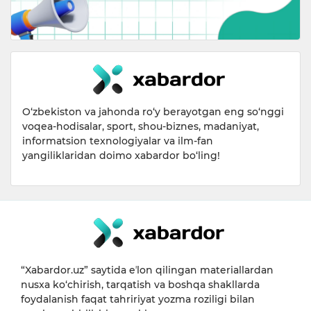
O‘zbekiston va jahonda ro‘y berayotgan eng so‘nggi
voqea-hodisalar, sport, shou-biznes, madaniyat,
informatsion texnologiyalar va ilm-fan
yangiliklaridan doimo xabardor bo‘ling!
“Xabardor.uz” saytida eʼlon qilingan materiallardan
nusxa ko‘chirish, tarqatish va boshqa shakllarda
foydalanish faqat tahririyat yozma roziligi bilan