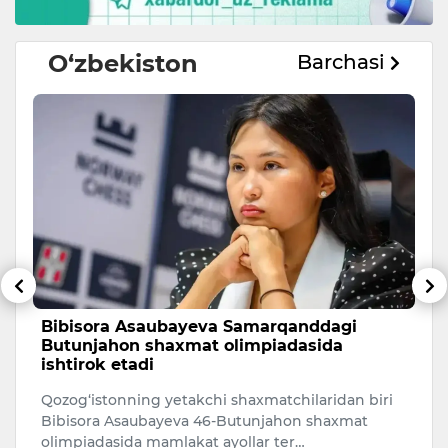
O‘zbekiston
Barchasi
Bibisora Asaubayeva Samarqanddagi
O
Butunjahon shaxmat olimpiadasida
r
ishtirok etadi
O‘
Qozog‘istonning yetakchi shaxmatchilaridan biri
ri
Bibisora Asaubayeva 46-Butunjahon shaxmat
mi
olimpiadasida mamlakat ayollar ter…