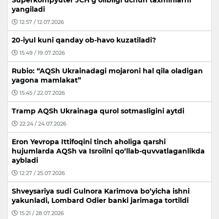
Superkompyuter JCH g‘olibligi uchun taxminlarni
yangiladi
12:57 / 12.07.2026
20-iyul kuni qanday ob-havo kuzatiladi?
15:49 / 19.07.2026
Rubio: “AQSh Ukrainadagi mojaroni hal qila oladigan
yagona mamlakat”
15:45 / 22.07.2026
Tramp AQSh Ukrainaga qurol sotmasligini aytdi
22:24 / 24.07.2026
Eron Yevropa Ittifoqini tinch aholiga qarshi
hujumlarda AQSh va Isroilni qo‘llab-quvvatlaganlikda
aybladi
12:27 / 25.07.2026
Shveysariya sudi Gulnora Karimova bo‘yicha ishni
yakunladi, Lombard Odier banki jarimaga tortildi
15:21 / 28.07.2026