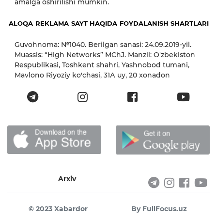
amalga oshirilishi mumkin.
ALOQA
REKLAMA
SAYT HAQIDA
FOYDALANISH SHARTLARI
Guvohnoma: №1040. Berilgan sanasi: 24.09.2019-yil.
Muassis: “High Networks” MChJ. Manzil: O'zbekiston
Respublikasi, Toshkent shahri, Yashnobod tumani,
Mavlono Riyoziy ko'chasi, 31А uy, 20 xonadon
Arxiv
© 2023 Xabardor
By FullFocus.uz