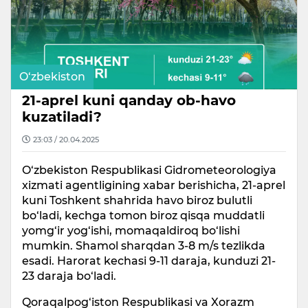
O‘zbekiston
21-aprel kuni qanday ob-havo
kuzatiladi?
23:03 / 20.04.2025
O‘zbekiston Respublikasi Gidrometeorologiya
xizmati agentligining xabar berishicha, 21-aprel
kuni Toshkent shahrida havo biroz bulutli
bo‘ladi, kechga tomon biroz qisqa muddatli
yomg‘ir yog‘ishi, momaqaldiroq bo‘lishi
mumkin. Shamol sharqdan 3-8 m/s tezlikda
esadi. Harorat kechasi 9-11 daraja, kunduzi 21-
23 daraja bo‘ladi.
Qoraqalpog‘iston Respublikasi va Xorazm