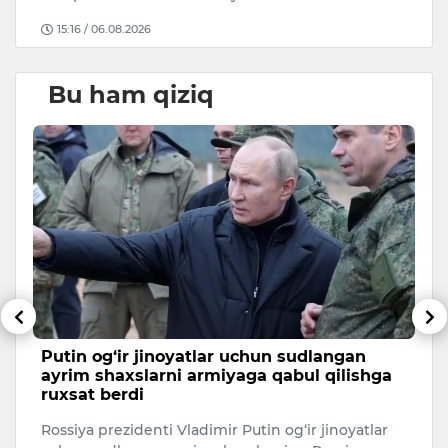
15:16 / 06.08.2026
Bu ham qiziq
ib
Putin og‘ir jinoyatlar uchun sudlangan
B
ayrim shaxslarni armiyaga qabul qilishga
B
ruxsat berdi
i
Rossiya prezidenti Vladimir Putin og‘ir jinoyatlar
Qo