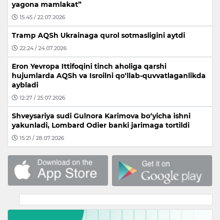
yagona mamlakat”
15:45 / 22.07.2026
Tramp AQSh Ukrainaga qurol sotmasligini aytdi
22:24 / 24.07.2026
Eron Yevropa Ittifoqini tinch aholiga qarshi
hujumlarda AQSh va Isroilni qo‘llab-quvvatlaganlikda
aybladi
12:27 / 25.07.2026
Shveysariya sudi Gulnora Karimova bo‘yicha ishni
yakunladi, Lombard Odier banki jarimaga tortildi
15:21 / 28.07.2026