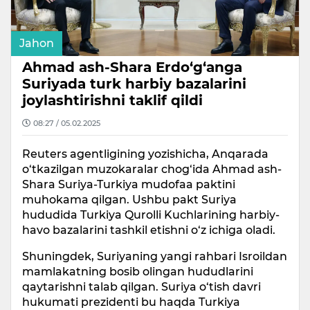
Jahon
Ahmad ash-Shara Erdo‘g‘anga
Suriyada turk harbiy bazalarini
joylashtirishni taklif qildi
08:27 / 05.02.2025
Reuters agentligining yozishicha, Anqarada
o‘tkazilgan muzokaralar chog‘ida Ahmad ash-
Shara Suriya-Turkiya mudofaa paktini
muhokama qilgan. Ushbu pakt Suriya
hududida Turkiya Qurolli Kuchlarining harbiy-
havo bazalarini tashkil etishni o‘z ichiga oladi.
Shuningdek, Suriyaning yangi rahbari Isroildan
mamlakatning bosib olingan hududlarini
qaytarishni talab qilgan. Suriya o‘tish davri
hukumati prezidenti bu haqda Turkiya