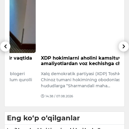
da
XDP hokimlarni aholini kamsituvchi
O
amaliyotlardan voz kechishga chaqirdi
r
Xalq demokratik partiyasi (XDP) Toshkent viloyati
O‘
li
Chinoz tumani hokimining obodonlashtirilmagan
ri
hududlarga “Sharmandali maha…
mi
14:38 / 07.08.2026
Eng ko‘p o‘qilganlar