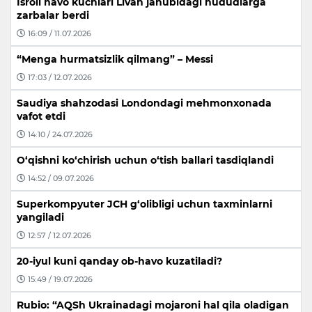
Isroil havo kuchlari Livan janubidagi hududlarga
zarbalar berdi
16:09 / 11.07.2026
“Menga hurmatsizlik qilmang” – Messi
17:03 / 12.07.2026
Saudiya shahzodasi Londondagi mehmonxonada
vafot etdi
14:10 / 24.07.2026
O‘qishni ko‘chirish uchun o‘tish ballari tasdiqlandi
14:52 / 09.07.2026
Superkompyuter JCH g‘olibligi uchun taxminlarni
yangiladi
12:57 / 12.07.2026
20-iyul kuni qanday ob-havo kuzatiladi?
15:49 / 19.07.2026
Rubio: “AQSh Ukrainadagi mojaroni hal qila oladigan