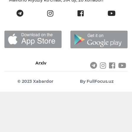
Mavlono Riyoziy ko'chasi, 31А uy, 20 xonadon
Arxiv
© 2023 Xabardor
By FullFocus.uz