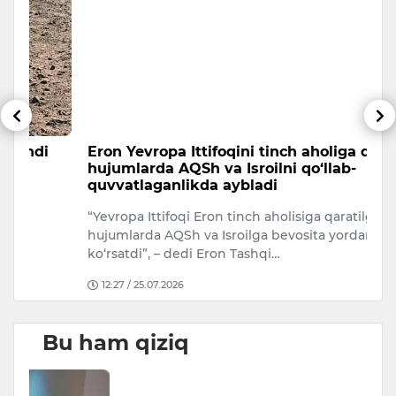
Eron Yevropa Ittifoqini tinch aholiga qarshi
T
hujumlarda AQSh va Isroilni qo‘llab-
a
quvvatlaganlikda aybladi
A
“Yevropa Ittifoqi Eron tinch aholisiga qaratilgan
Uk
hujumlarda AQSh va Isroilga bevosita yordam
ko‘rsatdi”, – dedi Eron Tashqi…
12:27 / 25.07.2026
Bu ham qiziq