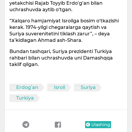
yetakchisi Rajab Toyyib Erdo‘g‘an bilan
uchrashuvda aytib o‘tgan.
“Xalqaro hamjamiyat Isroilga bosim o‘tkazishi
kerak. 1974-yilgi chegaralarga qaytish va
Suriya suverenitetini tiklash zarur”, – deya
ta’kidlagan Ahmad ash-Shara.
Bundan tashqari, Suriya prezidenti Turkiya
rahbari bilan uchrashuvda uni Damashqqa
taklif qilgan.
Erdogʻan
Isroil
Suriya
Turkiya
Ulashing