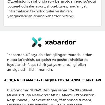
O‘zbekiston va jahonda ro‘y berayotgan eng so‘nggi
voqea-hodisalar, sport, shou-biznes, madaniyat,
informatsion texnologiyalar va ilm-fan
yangiliklaridan doimo xabardor bo‘ling!
“Xabardor.uz” saytida eʼlon qilingan materiallardan
nusxa ko‘chirish, tarqatish va boshqa shakllarda
foydalanish faqat tahririyat yozma roziligi bilan
amalga oshirilishi mumkin.
ALOQA
REKLAMA
SAYT HAQIDA
FOYDALANISH SHARTLARI
Guvohnoma: №1040. Berilgan sanasi: 24.09.2019-yil.
Muassis: “High Networks” MChJ. Manzil: O'zbekiston
Respublikasi, Toshkent shahri, Yashnobod tumani,