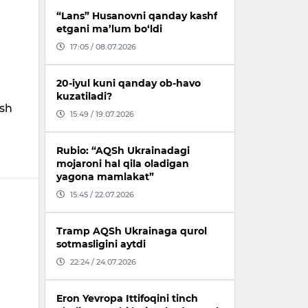
“Lans” Husanovni qanday kashf
etgani ma’lum bo‘ldi
17:05 / 08.07.2026
20-iyul kuni qanday ob-havo
kuzatiladi?
ish
15:49 / 19.07.2026
Rubio: “AQSh Ukrainadagi
mojaroni hal qila oladigan
yagona mamlakat”
15:45 / 22.07.2026
Tramp AQSh Ukrainaga qurol
sotmasligini aytdi
22:24 / 24.07.2026
Eron Yevropa Ittifoqini tinch