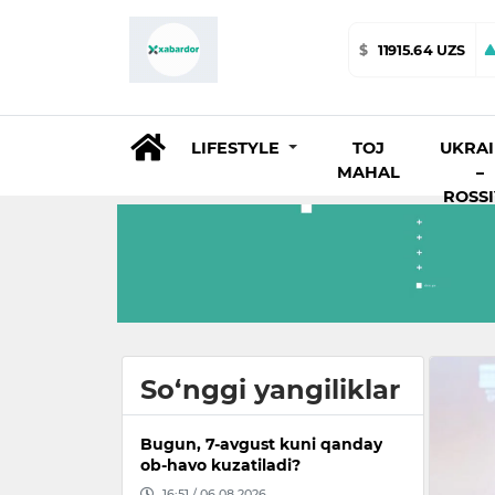
$
11915.64 UZS
LIFESTYLE
TOJ
UKRA
MAHAL
–
ROSS
So‘nggi yangiliklar
Bugun, 7-avgust kuni qanday
ob-havo kuzatiladi?
16:51 / 06.08.2026