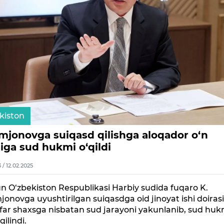
kiston
amjonovga suiqasd qilishga aloqador o‘n
iga sud hukmi o‘qildi
3 / 12.02.2025
 O‘zbekiston Respublikasi Harbiy sudida fuqaro K.
jonovga uyushtirilgan suiqasdga oid jinoyat ishi doiras
far shaxsga nisbatan sud jarayoni yakunlanib, sud huk
qilindi.