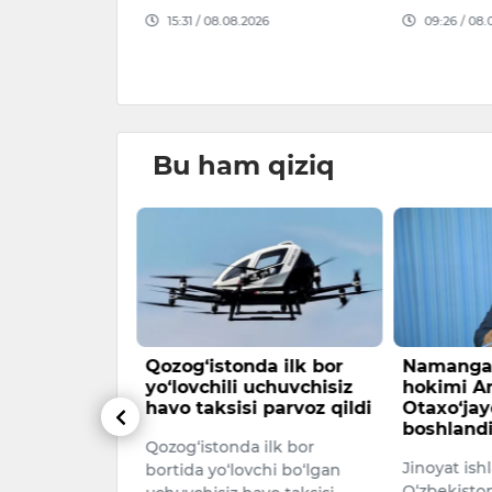
and …
026
09:26 / 08.08.2026
09:20 / 08.
Bu ham qiziq
da ilk bor
Namangan shahri sobiq
Memoria
uchuvchisiz
hokimi Anvar
hududini 
 parvoz qildi
Otaxo‘jayev ustidan sud
va ochiq 
boshlandi
aylantiri
 ilk bor
ishlar bo
Jinoyat ishlari bo‘yicha
chi bo‘lgan
Iyul oyida 
O‘zbekiston tuman sudida