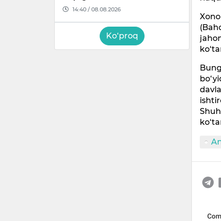
14:40 / 08.08.2026
Xono
(Baho
Ko‘proq
jahon
ko‘ta
Bung
bo‘yi
davla
ishti
Shuh
ko‘ta
An