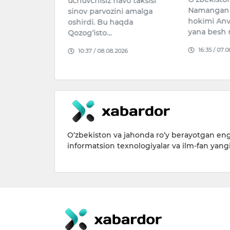
vo taksisi
Administrat
Namangan shahri sobiq
ni amalga
Saida Mirz
hokimi Anvar Otaxo‘jayev va
aqda
poytaxtdagi
yana besh nafar shaxsga …
bog‘larini 
16:35 / 07.08.2026
026
kechirgand
09:09 / 06
O‘zbekiston va jahonda ro‘y berayotgan eng 
informatsion texnologiyalar va ilm-fan yang