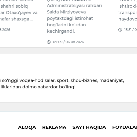
qamrovli
siyasi rahbari
ishtirokida sodir bo‘lgan yo‘l-
nazarda 
iyoyeva
transport hodisasi oqibatida
Graham 
 istirohat
haydovchi voqea j…
and …
ko‘zdan
15:51 / 07.08.2026
09:20 /
i.
.08.2026
so‘nggi voqea-hodisalar, sport, shou-biznes, madaniyat,
iliklaridan doimo xabardor bo‘ling!
ALOQA
REKLAMA
SAYT HAQIDA
FOYDALAN