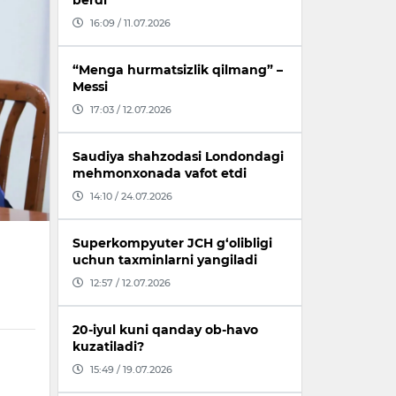
berdi
16:09 / 11.07.2026
“Menga hurmatsizlik qilmang” –
Messi
17:03 / 12.07.2026
Saudiya shahzodasi Londondagi
mehmonxonada vafot etdi
14:10 / 24.07.2026
Superkompyuter JCH g‘olibligi
uchun taxminlarni yangiladi
12:57 / 12.07.2026
20-iyul kuni qanday ob-havo
kuzatiladi?
15:49 / 19.07.2026