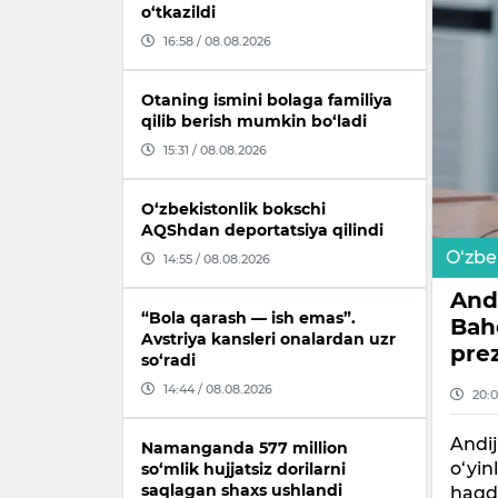
o‘tkazildi
16:58 / 08.08.2026
Otaning ismini bolaga familiya
qilib berish mumkin bo‘ladi
15:31 / 08.08.2026
O‘zbekistonlik bokschi
AQShdan deportatsiya qilindi
O‘zbe
14:55 / 08.08.2026
And
“Bola qarash — ish emas”.
Baho
Avstriya kansleri onalardan uzr
prez
so‘radi
14:44 / 08.08.2026
20:0
Andi
Namanganda 577 million
o‘yin
so‘mlik hujjatsiz dorilarni
saqlagan shaxs ushlandi
haqda