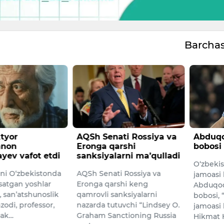
Barcha
ati Rossiya va
Abduqodir Husanovning
Qulay 
arshi
bobosi vafot etdi
aniq ye
arni ma’qulladi
O‘zbekiston milliy terma
Toshken
i Rossiya va
jamoasi himoyachisi
Shavkat
shi keng
Abduqodir Husanovning
O‘zbeki
nksiyalarni
bobosi, “Bunyodkor” U19
Preziden
uvchi “Lindsey O.
jamoasi bosh murabbiyi
Administ
ctioning Russia
Hikmat Hos…
jamoat x