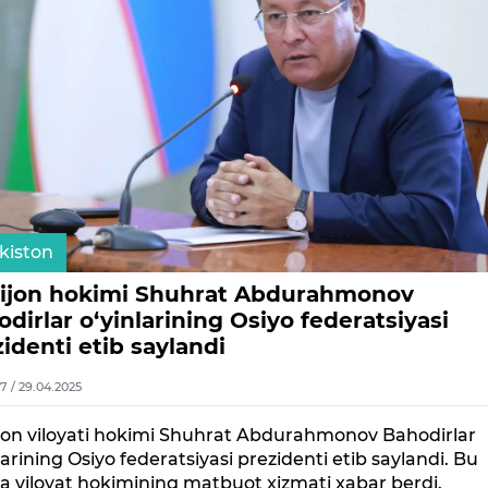
kiston
ijon hokimi Shuhrat Abdurahmonov
dirlar o‘yinlarining Osiyo federatsiyasi
identi etib saylandi
7 / 29.04.2025
jon viloyati hokimi Shuhrat Abdurahmonov Bahodirlar
larining Osiyo federatsiyasi prezidenti etib saylandi. Bu
 viloyat hokimining matbuot xizmati xabar berdi.