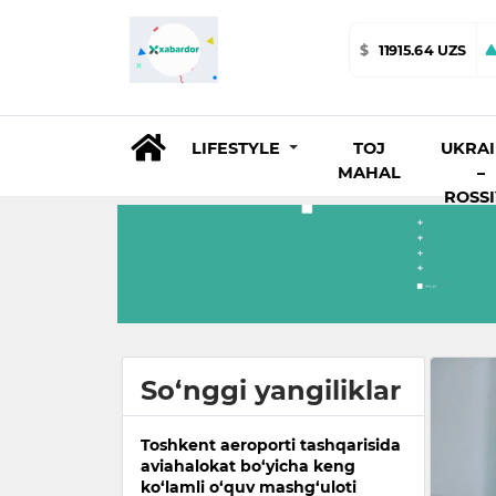
$
11915.64 UZS
LIFESTYLE
TOJ
UKRA
MAHAL
–
ROSS
So‘nggi yangiliklar
Toshkent aeroporti tashqarisida
aviahalokat bo‘yicha keng
ko‘lamli o‘quv mashg‘uloti