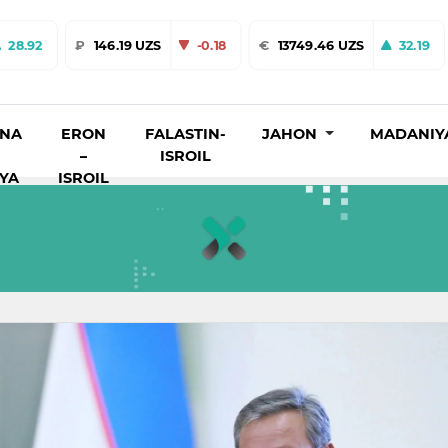
28.92
₽
146.19 UZS
-0.18
€
13749.46 UZS
32.19
INA
ERON
FALASTIN-
JAHON
MADANIY
–
ISROIL
IYA
ISROIL