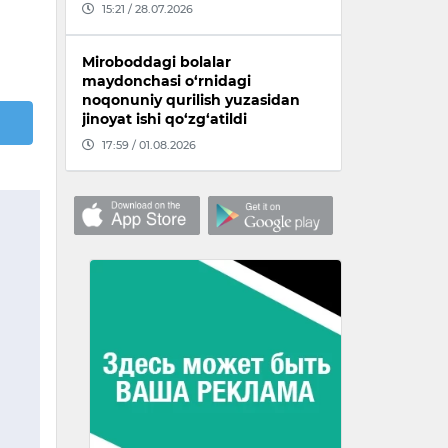
15:21 / 28.07.2026
Miroboddagi bolalar
maydonchasi o‘rnidagi
noqonuniy qurilish yuzasidan
jinoyat ishi qo‘zg‘atildi
17:59 / 01.08.2026