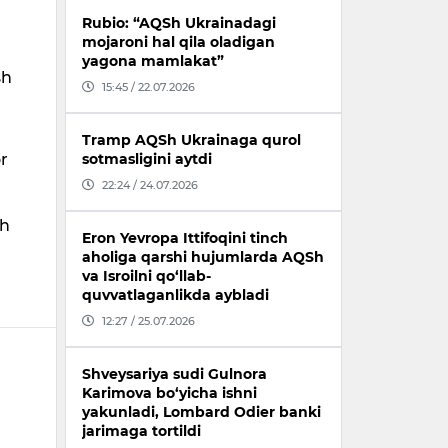
Rubio: “AQSh Ukrainadagi
mojaroni hal qila oladigan
yagona mamlakat”
sh
15:45 / 22.07.2026
Tramp AQSh Ukrainaga qurol
r
sotmasligini aytdi
22:24 / 24.07.2026
i
sh
Eron Yevropa Ittifoqini tinch
aholiga qarshi hujumlarda AQSh
va Isroilni qo‘llab-
quvvatlaganlikda aybladi
12:27 / 25.07.2026
Shveysariya sudi Gulnora
Karimova bo‘yicha ishni
yakunladi, Lombard Odier banki
jarimaga tortildi