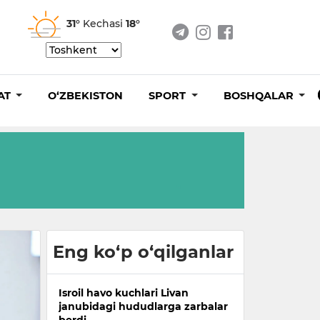
31°
Kechasi
18°
AT
O‘ZBEKISTON
SPORT
BOSHQALAR
Eng ko‘p o‘qilganlar
Isroil havo kuchlari Livan
janubidagi hududlarga zarbalar