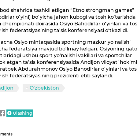
bod shahrida tashkil etilgan “Etno strongman games”
dirlar o‘yini) bo‘yicha jahon kubogi va tosh ko‘tarishda
 chempionati doirasida Osiyo Bahodirlar o‘yinlari va to
rish federatsiyasining ta’sis konferensiyasi o‘tkazildi.
acha Osiyo mintaqasida sportning mazkur yo‘nalishi
cha federatsiya mavjud bo‘lmay kelgan. Osiyoning qato
tlaridagi ushbu sport yo‘nalishi vakillari va sportchilar
rok etgan ta’sis konferensiyasida Andijon viloyati hokim
ratbek Abdurahmonov Osiyo Bahodirlar o‘yinlari va to
rish federatsiyasining prezidenti etib saylandi.
dijon
O‘zbekiston
Ulashing