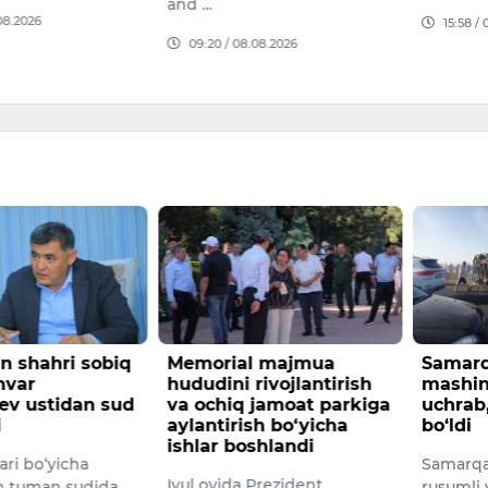
15:58 / 07.08.2026
09:11 /
08.2026
l majmua
Samarqandda yuk
AQSh S
rivojlantirish
mashinasi YTHga
Eronga
jamoat parkiga
uchrab, haydovchi halok
sanksi
sh bo‘yicha
bo‘ldi
AQSh Se
shlandi
Samarqand viloyatida MAN
Eronga 
Prezident
rusumli yuk mashinasi