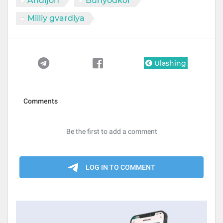
Andijon
Bunyodkor
Milliy gvardiya
Ulashing