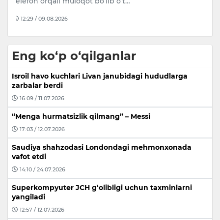
Shveysariyaning “Lugano” klubida d…
A
14:36 / 08.08.2026
Eng ko‘p o‘qilganlar
Isroil havo kuchlari Livan janubidagi hududlarga
zarbalar berdi
16:09 / 11.07.2026
“Menga hurmatsizlik qilmang” – Messi
17:03 / 12.07.2026
Saudiya shahzodasi Londondagi mehmonxonada
vafot etdi
14:10 / 24.07.2026
Superkompyuter JCH g‘olibligi uchun taxminlarni
yangiladi
12:57 / 12.07.2026