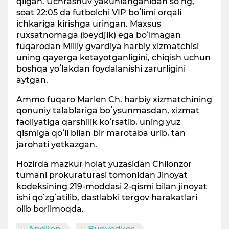
qilgan. Uchrashuv yakunlanganidan soʻng,
soat 22:05 da futbolchi VIP boʻlimi orqali
ichkariga kirishga uringan. Maxsus
ruxsatnomaga (beydjik) ega boʻlmagan
fuqarodan Milliy gvardiya harbiy xizmatchisi
uning qayerga ketayotganligini, chiqish uchun
boshqa yoʻlakdan foydalanishi zarurligini
aytgan.
Ammo fuqaro Marlen Ch. harbiy xizmatchining
qonuniy talablariga boʻysunmasdan, xizmat
faoliyatiga qarshilik koʻrsatib, uning yuz
qismiga qoʻli bilan bir marotaba urib, tan
jarohati yetkazgan.
Hozirda mazkur holat yuzasidan Chilonzor
tumani prokuraturasi tomonidan Jinoyat
kodeksining 219-moddasi 2-qismi bilan jinoyat
ishi qoʻzgʻatilib, dastlabki tergov harakatlari
olib borilmoqda.