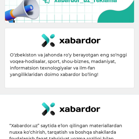
O‘zbekiston va jahonda ro‘y berayotgan eng so‘nggi
voqea-hodisalar, sport, shou-biznes, madaniyat,
informatsion texnologiyalar va ilm-fan
yangiliklaridan doimo xabardor bo‘ling!
“Xabardor.uz” saytida eʼlon qilingan materiallardan
nusxa ko‘chirish, tarqatish va boshqa shakllarda
foydalanish faqat tahririyat yozma roziligi bilan