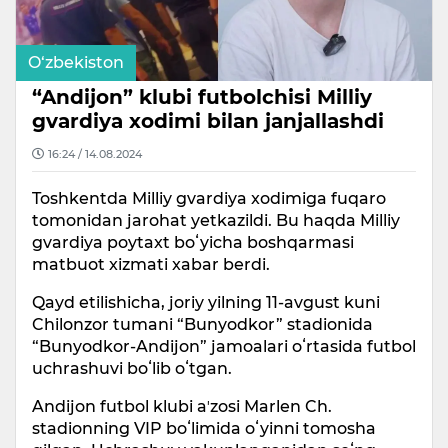
O‘zbekiston
“Andijon” klubi futbolchisi Milliy
gvardiya xodimi bilan janjallashdi
16:24 / 14.08.2024
Toshkentda Milliy gvardiya xodimiga fuqaro
tomonidan jarohat yetkazildi. Bu haqda Milliy
gvardiya poytaxt boʻyicha boshqarmasi
matbuot xizmati xabar berdi.
Qayd etilishicha, joriy yilning 11-avgust kuni
Chilonzor tumani “Bunyodkor” stadionida
“Bunyodkor-Andijon” jamoalari oʻrtasida futbol
uchrashuvi boʻlib oʻtgan.
Andijon futbol klubi aʼzosi Marlen Ch.
stadionning VIP boʻlimida oʻyinni tomosha