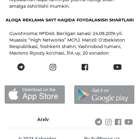
amalga oshirilishi mumkin.
ALOQA
REKLAMA
SAYT HAQIDA
FOYDALANISH SHARTLARI
Guvohnoma: №1040. Berilgan sanasi: 24.09.2019-yil.
Muassis: “High Networks” MChJ. Manzil: O'zbekiston
Respublikasi, Toshkent shahri, Yashnobod tumani,
Mavlono Riyoziy ko'chasi, 31А uy, 20 xonadon
Arxiv
© 2023 Xabardor
By FullFocus.uz