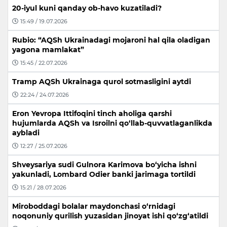
20-iyul kuni qanday ob-havo kuzatiladi?
15:49 / 19.07.2026
Rubio: “AQSh Ukrainadagi mojaroni hal qila oladigan
yagona mamlakat”
15:45 / 22.07.2026
Tramp AQSh Ukrainaga qurol sotmasligini aytdi
22:24 / 24.07.2026
Eron Yevropa Ittifoqini tinch aholiga qarshi
hujumlarda AQSh va Isroilni qo‘llab-quvvatlaganlikda
aybladi
12:27 / 25.07.2026
Shveysariya sudi Gulnora Karimova bo‘yicha ishni
yakunladi, Lombard Odier banki jarimaga tortildi
15:21 / 28.07.2026
Miroboddagi bolalar maydonchasi o‘rnidagi
noqonuniy qurilish yuzasidan jinoyat ishi qo‘zg‘atildi