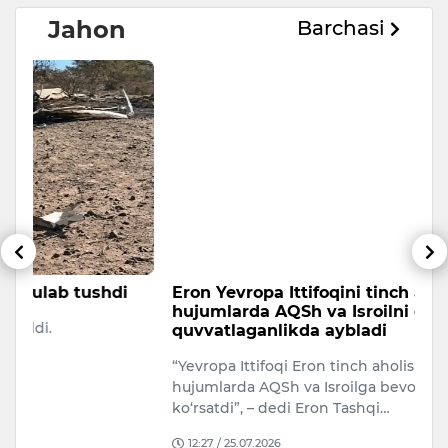
Jahon
Barchasi
Eron Yevropa Ittifoqini tinch aholiga qarshi
T
hujumlarda AQSh va Isroilni qo‘llab-
a
quvvatlaganlikda aybladi
A
“Yevropa Ittifoqi Eron tinch aholisiga qaratilgan
Uk
hujumlarda AQSh va Isroilga bevosita yordam
ko‘rsatdi”, – dedi Eron Tashqi…
12:27 / 25.07.2026