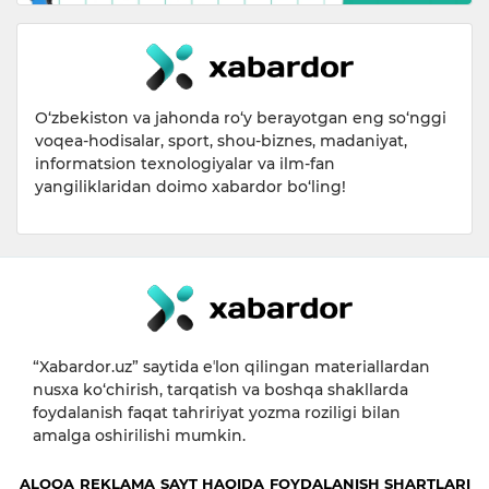
O‘zbekiston va jahonda ro‘y berayotgan eng so‘nggi
voqea-hodisalar, sport, shou-biznes, madaniyat,
informatsion texnologiyalar va ilm-fan
yangiliklaridan doimo xabardor bo‘ling!
“Xabardor.uz” saytida eʼlon qilingan materiallardan
nusxa ko‘chirish, tarqatish va boshqa shakllarda
foydalanish faqat tahririyat yozma roziligi bilan
amalga oshirilishi mumkin.
ALOQA
REKLAMA
SAYT HAQIDA
FOYDALANISH SHARTLARI