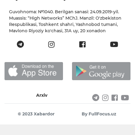
Guvohnoma: №1040. Berilgan sanasi: 24.09.2019-yil.
Muassis: “High Networks” MChJ. Manzil: O'zbekiston
Respublikasi, Toshkent shahri, Yashnobod tumani,
Mavlono Riyoziy ko'chasi, 31А uy, 20 xonadon
Arxiv
© 2023 Xabardor
By FullFocus.uz