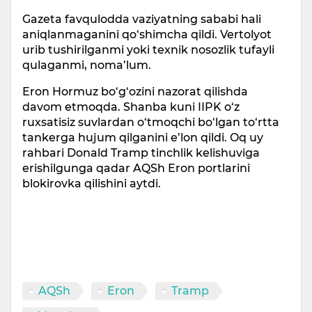
Gazeta favqulodda vaziyatning sababi hali
aniqlanmaganini qo‘shimcha qildi. Vertolyot
urib tushirilganmi yoki texnik nosozlik tufayli
qulaganmi, noma’lum.
Eron Hormuz bo‘g‘ozini nazorat qilishda
davom etmoqda. Shanba kuni IIPK o‘z
ruxsatisiz suvlardan o‘tmoqchi bo‘lgan to‘rtta
tankerga hujum qilganini e’lon qildi. Oq uy
rahbari Donald Tramp tinchlik kelishuviga
erishilgunga qadar AQSh Eron portlarini
blokirovka qilishini aytdi.
AQSh
Eron
Tramp