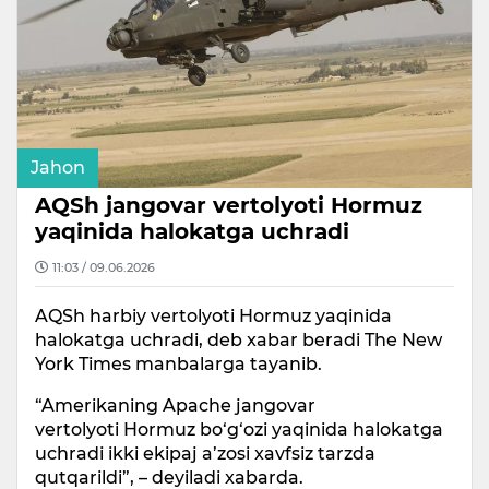
Jahon
AQSh jangovar vertolyoti Hormuz
yaqinida halokatga uchradi
11:03 / 09.06.2026
AQSh harbiy vertolyoti Hormuz yaqinida
halokatga uchradi, deb xabar beradi The New
York Times manbalarga tayanib.
“Amerikaning Apache jangovar
vertolyoti Hormuz bo‘g‘ozi yaqinida halokatga
uchradi ikki ekipaj a’zosi xavfsiz tarzda
qutqarildi”, – deyiladi xabarda.