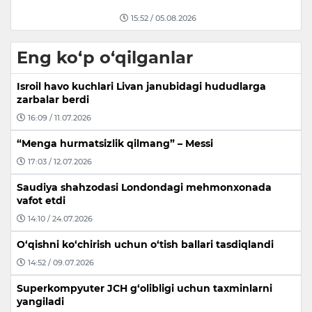
15:52 / 05.08.2026
Eng ko‘p o‘qilganlar
Isroil havo kuchlari Livan janubidagi hududlarga
zarbalar berdi
16:09 / 11.07.2026
“Menga hurmatsizlik qilmang” – Messi
17:03 / 12.07.2026
Saudiya shahzodasi Londondagi mehmonxonada
vafot etdi
14:10 / 24.07.2026
O‘qishni ko‘chirish uchun o‘tish ballari tasdiqlandi
14:52 / 09.07.2026
Superkompyuter JCH g‘olibligi uchun taxminlarni
yangiladi