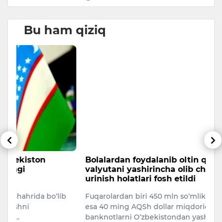
Bu ham qiziq
Bolalardan foydalanib oltin quyma va
R
valyutani yashirincha olib chiqishga
M
urinish holatlari fosh etildi
Po
b
Fuqarolardan biri 450 mln so‘mlik oltinni, boshqasi
un
esa 40 ming AQSh dollar miqdoridagi
jo
banknotlarni O‘zbekistondan yashirin…