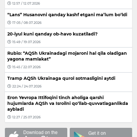
12:57 / 12.07.2026
“Lans” Husanovni qanday kashf etgani ma’lum bo‘ldi
17:05 / 08.07.2026
20-iyul kuni qanday ob-havo kuzatiladi?
15:49 / 19.07.2026
Rubio: “AQSh Ukrainadagi mojaroni hal qila oladigan
yagona mamlakat”
15:45 / 22.07.2026
Tramp AQSh Ukrainaga qurol sotmasligini aytdi
22:24 / 24.07.2026
Eron Yevropa Ittifoqini tinch aholiga qarshi
hujumlarda AQSh va Isroilni qo‘llab-quvvatlaganlikda
aybladi
12:27 / 25.07.2026