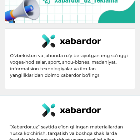
O‘zbekiston va jahonda ro‘y berayotgan eng so‘nggi
voqea-hodisalar, sport, shou-biznes, madaniyat,
informatsion texnologiyalar va ilm-fan
yangiliklaridan doimo xabardor bo‘ling!
“Xabardor.uz” saytida eʼlon qilingan materiallardan
nusxa ko‘chirish, tarqatish va boshqa shakllarda