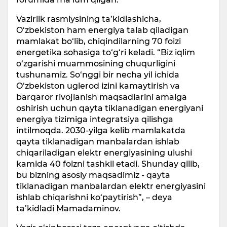
Vazirlik rasmiysining ta’kidlashicha,
O‘zbekiston ham energiya talab qiladigan
mamlakat bo‘lib, chiqindilarning 70 foizi
energetika sohasiga to‘g‘ri keladi. “Biz iqlim
o‘zgarishi muammosining chuqurligini
tushunamiz. So‘nggi bir necha yil ichida
O‘zbekiston uglerod izini kamaytirish va
barqaror rivojlanish maqsadlarini amalga
oshirish uchun qayta tiklanadigan energiyani
energiya tizimiga integratsiya qilishga
intilmoqda. 2030-yilga kelib mamlakatda
qayta tiklanadigan manbalardan ishlab
chiqariladigan elektr energiyasining ulushi
kamida 40 foizni tashkil etadi. Shunday qilib,
bu bizning asosiy maqsadimiz - qayta
tiklanadigan manbalardan elektr energiyasini
ishlab chiqarishni ko‘paytirish”, – deya
ta’kidladi Mamadaminov.