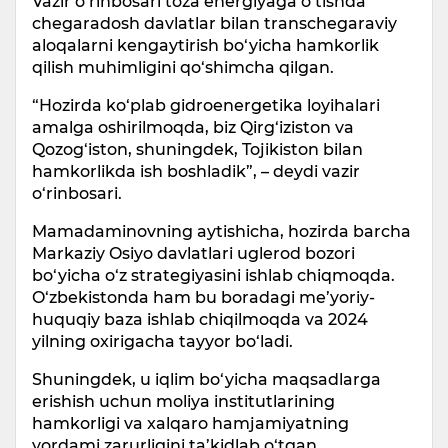
Vazir o‘rinbosari toza energiyaga o‘tishda
chegaradosh davlatlar bilan transchegaraviy
aloqalarni kengaytirish bo‘yicha hamkorlik
qilish muhimligini qo‘shimcha qilgan.
“Hozirda ko‘plab gidroenergetika loyihalari
amalga oshirilmoqda, biz Qirg‘iziston va
Qozog‘iston, shuningdek, Tojikiston bilan
hamkorlikda ish boshladik”, – deydi vazir
o‘rinbosari.
Mamadaminovning aytishicha, hozirda barcha
Markaziy Osiyo davlatlari uglerod bozori
bo‘yicha o‘z strategiyasini ishlab chiqmoqda.
O‘zbekistonda ham bu boradagi me’yoriy-
huquqiy baza ishlab chiqilmoqda va 2024
yilning oxirigacha tayyor bo‘ladi.
Shuningdek, u iqlim bo‘yicha maqsadlarga
erishish uchun moliya institutlarining
hamkorligi va xalqaro hamjamiyatning
yordami zarurligini ta’kidlab o‘tgan.