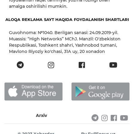
foydalanish faqat tahririyat yozma roziligi bilan
amalga oshirilishi mumkin.
ALOQA
REKLAMA
SAYT HAQIDA
FOYDALANISH SHARTLARI
Guvohnoma: №1040. Berilgan sanasi: 24.09.2019-yil.
Muassis: “High Networks” MChJ. Manzil: O'zbekiston
Respublikasi, Toshkent shahri, Yashnobod tumani,
Mavlono Riyoziy ko'chasi, 31А uy, 20 xonadon
Arxiv