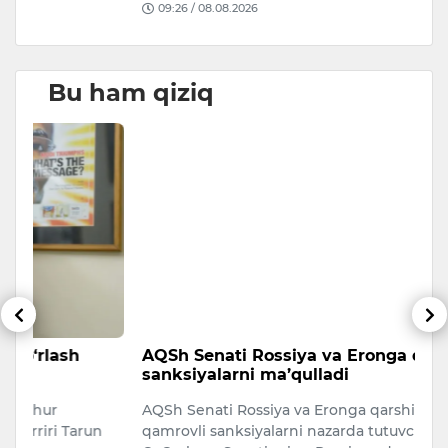
09:26 / 08.08.2026
Bu ham qiziq
AQSh Senati Rossiya va Eronga qarshi
T
sanksiyalarni ma’qulladi
v
AQSh Senati Rossiya va Eronga qarshi keng
7-
n
qamrovli sanksiyalarni nazarda tutuvchi “Lindsey
yo