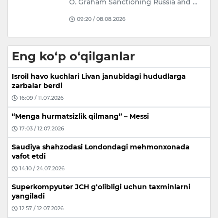
O. Graham Sanctioning Russia and …
no
09:20 / 08.08.2026
Eng ko‘p o‘qilganlar
Isroil havo kuchlari Livan janubidagi hududlarga
zarbalar berdi
16:09 / 11.07.2026
“Menga hurmatsizlik qilmang” – Messi
17:03 / 12.07.2026
Saudiya shahzodasi Londondagi mehmonxonada
vafot etdi
14:10 / 24.07.2026
Superkompyuter JCH g‘olibligi uchun taxminlarni
yangiladi
12:57 / 12.07.2026