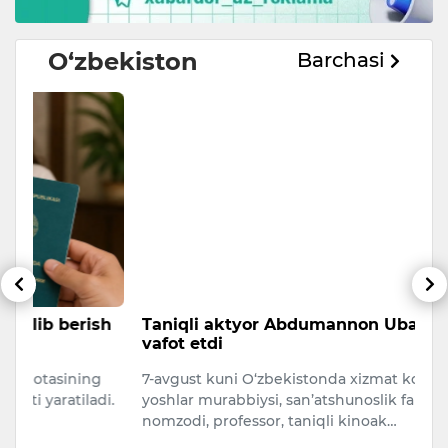
O‘zbekiston
Barchasi
sh
Taniqli aktyor Abdumannon Ubaydullayev
A
vafot etdi
s
7-avgust kuni O‘zbekistonda xizmat ko‘rsatgan
A
i.
yoshlar murabbiysi, san’atshunoslik fanlari
qa
nomzodi, professor, taniqli kinoak…
O