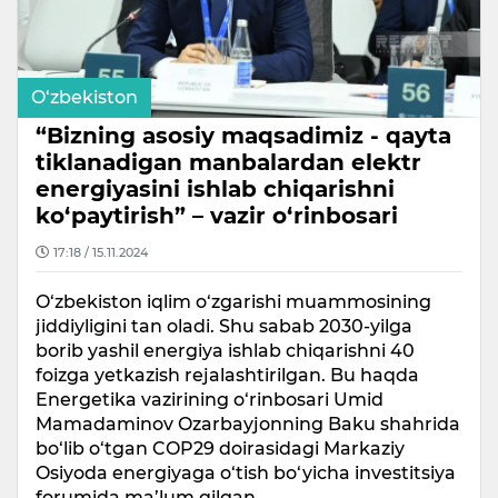
O‘zbekiston
“Bizning asosiy maqsadimiz - qayta
tiklanadigan manbalardan elektr
energiyasini ishlab chiqarishni
ko‘paytirish” – vazir o‘rinbosari
17:18 / 15.11.2024
O‘zbekiston iqlim o‘zgarishi muammosining
jiddiyligini tan oladi. Shu sabab 2030-yilga
borib yashil energiya ishlab chiqarishni 40
foizga yetkazish rejalashtirilgan. Bu haqda
Energetika vazirining o‘rinbosari Umid
Mamadaminov Ozarbayjonning Baku shahrida
bo‘lib o‘tgan COP29 doirasidagi Markaziy
Osiyoda energiyaga o‘tish bo‘yicha investitsiya
forumida ma’lum qilgan.