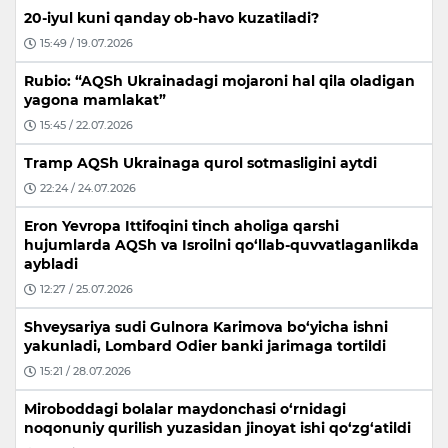
20-iyul kuni qanday ob-havo kuzatiladi?
15:49 / 19.07.2026
Rubio: “AQSh Ukrainadagi mojaroni hal qila oladigan
yagona mamlakat”
15:45 / 22.07.2026
Tramp AQSh Ukrainaga qurol sotmasligini aytdi
22:24 / 24.07.2026
Eron Yevropa Ittifoqini tinch aholiga qarshi
hujumlarda AQSh va Isroilni qo‘llab-quvvatlaganlikda
aybladi
12:27 / 25.07.2026
Shveysariya sudi Gulnora Karimova bo‘yicha ishni
yakunladi, Lombard Odier banki jarimaga tortildi
15:21 / 28.07.2026
Miroboddagi bolalar maydonchasi o‘rnidagi
noqonuniy qurilish yuzasidan jinoyat ishi qo‘zg‘atildi