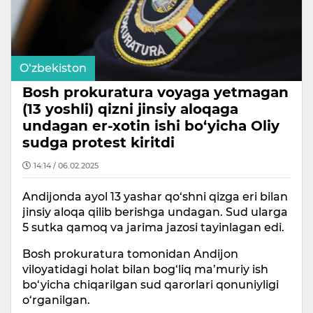
O‘zbekiston
Bosh prokuratura voyaga yetmagan
(13 yoshli) qizni jinsiy aloqaga
undagan er-xotin ishi bo‘yicha Oliy
sudga protest kiritdi
14:14 / 06.02.2025
Andijonda ayol 13 yashar qo‘shni qizga eri bilan
jinsiy aloqa qilib berishga undagan. Sud ularga
5 sutka qamoq va jarima jazosi tayinlagan edi.
Bosh prokuratura tomonidan Andijon
viloyatidagi holat bilan bog‘liq ma’muriy ish
bo‘yicha chiqarilgan sud qarorlari qonuniyligi
o‘rganilgan.