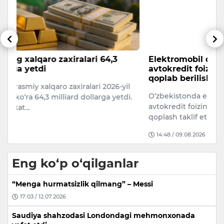
Elektromobil olmoqchi bo‘lganlarga
E
avtokredit foizining bir qismi davlatdan
X
qoplab berilishi mumkin
et
l
O‘zbekistonda elektromobil xaridi uchun olingan
Er
i.
avtokredit foizining bir qismini davlat tomonidan
ra
qoplash taklif etilmoqda.
M
14:48 / 09.08.2026
Eng ko‘p o‘qilganlar
“Menga hurmatsizlik qilmang” – Messi
17:03 / 12.07.2026
Saudiya shahzodasi Londondagi mehmonxonada