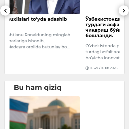
Ўзбекистонда пахта ғўзапоясидан янги
X
турдаги асфальт хомашёсини ишлаб
o
чиқариш бўйича инновацион лойиҳа
“D
бошланди.
ye
O‘zbekistonda paxta g‘o‘zapoyasidan yangi
xa
turdagi asfalt xomashyosini ishlab chiqarish
bo‘yicha innovatsion loyiha boshlandi.
16:49 / 10.08.2026
Bu ham qiziq