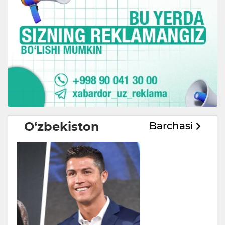
O‘zbekiston
Barchasi