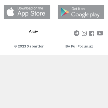
Arxiv
© 2023 Xabardor
By FullFocus.uz