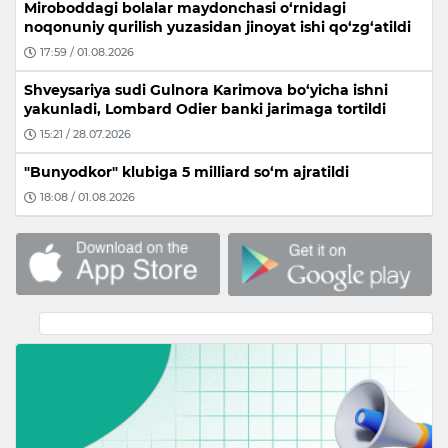
Miroboddagi bolalar maydonchasi o‘rnidagi
noqonuniy qurilish yuzasidan jinoyat ishi qo‘zg‘atildi
17:59 / 01.08.2026
Shveysariya sudi Gulnora Karimova bo‘yicha ishni
yakunladi, Lombard Odier banki jarimaga tortildi
15:21 / 28.07.2026
"Bunyodkor" klubiga 5 milliard so‘m ajratildi
18:08 / 01.08.2026