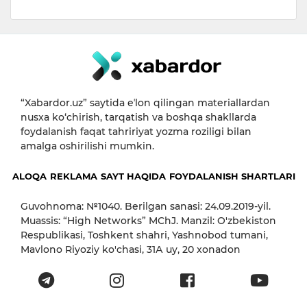
“Xabardor.uz” saytida eʼlon qilingan materiallardan
nusxa ko‘chirish, tarqatish va boshqa shakllarda
foydalanish faqat tahririyat yozma roziligi bilan
amalga oshirilishi mumkin.
ALOQA
REKLAMA
SAYT HAQIDA
FOYDALANISH SHARTLARI
Guvohnoma: №1040. Berilgan sanasi: 24.09.2019-yil.
Muassis: “High Networks” MChJ. Manzil: O'zbekiston
Respublikasi, Toshkent shahri, Yashnobod tumani,
Mavlono Riyoziy ko'chasi, 31А uy, 20 xonadon