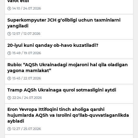
vafot etdi
14:10 / 24.07.2026
Superkompyuter JCH g‘olibligi uchun taxminlarni
yangiladi
12:57 / 12.07.2026
20-iyul kuni qanday ob-havo kuzatiladi?
15:49 / 19.07.2026
Rubio: “AQSh Ukrainadagi mojaroni hal qila oladigan
yagona mamlakat”
15:45 / 22.07.2026
Tramp AQSh Ukrainaga qurol sotmasligini aytdi
22:24 / 24.07.2026
Eron Yevropa Ittifoqini tinch aholiga qarshi
hujumlarda AQSh va Isroilni qo‘llab-quvvatlaganlikda
aybladi
12:27 / 25.07.2026