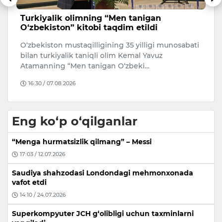
Turkiyalik olimning “Men tanigan
N
O‘zbekiston” kitobi taqdim etildi
O
O‘zbekiston mustaqilligining 35 yilligi munosabati
Ji
da
bilan turkiyalik taniqli olim Kemal Yavuz
N
Atamanning “Men tanigan O‘zbeki…
v
16:30 / 07.08.2026
Eng ko‘p o‘qilganlar
“Menga hurmatsizlik qilmang” – Messi
17:03 / 12.07.2026
Saudiya shahzodasi Londondagi mehmonxonada
vafot etdi
14:10 / 24.07.2026
Superkompyuter JCH g‘olibligi uchun taxminlarni