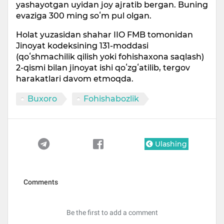
yashayotgan uyidan joy ajratib bergan. Buning
evaziga 300 ming soʻm pul olgan.
Holat yuzasidan shahar IIO FMB tomonidan
Jinoyat kodeksining 131-moddasi
(qoʻshmachilik qilish yoki fohishaxona saqlash)
2-qismi bilan jinoyat ishi qoʻzgʻatilib, tergov
harakatlari davom etmoqda.
Buxoro
Fohishabozlik
Ulashing