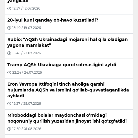
yangiladi
12:57 / 12.07.2026
20-iyul kuni qanday ob-havo kuzatiladi?
15:49 / 19.07.2026
Rubio: “AQSh Ukrainadagi mojaroni hal qila oladigan
yagona mamlakat”
15:45 / 22.07.2026
Tramp AQSh Ukrainaga qurol sotmasligini aytdi
22:24 / 24.07.2026
Eron Yevropa Ittifoqini tinch aholiga qarshi
hujumlarda AQSh va Isroilni qo‘llab-quvvatlaganlikda
aybladi
12:27 / 25.07.2026
Miroboddagi bolalar maydonchasi o‘rnidagi
noqonuniy qurilish yuzasidan jinoyat ishi qo‘zg‘atildi
17:59 / 01.08.2026