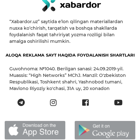
“Xabardor.uz” saytida eʼlon qilingan materiallardan
nusxa ko‘chirish, tarqatish va boshqa shakllarda
foydalanish faqat tahririyat yozma roziligi bilan
amalga oshirilishi mumkin.
ALOQA
REKLAMA
SAYT HAQIDA
FOYDALANISH SHARTLARI
Guvohnoma: №1040. Berilgan sanasi: 24.09.2019-yil.
Muassis: “High Networks” MChJ. Manzil: O'zbekiston
Respublikasi, Toshkent shahri, Yashnobod tumani,
Mavlono Riyoziy ko'chasi, 31А uy, 20 xonadon