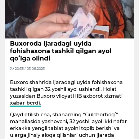
Buxoroda ijaradagi uyida
fohishaxona tashkil qilgan ayol
qoʻlga olindi
20:35 / 03.06.2023
Buxoro shahrida ijaradagi uyida fohishaxona
tashkil qilgan 32 yoshli ayol ushlandi. Holat
yuzasidan Buxoro viloyati IIB axborot xizmati
xabar berdi.
Qayd etilishicha, shaharning “Gulchorbogʻ”
mahallasida yashovchi, 32 yoshli ayol ikki nafar
erkakka yengil tabiat ayolni topib berishi va
ularga jinsiy aloqa qilishlari uchun ijarada