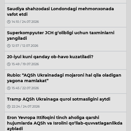
Saudiya shahzodasi Londondagi mehmonxonada
vafot etdi
14:10 / 24.07.2026
Superkompyuter JCH g‘olibligi uchun taxminlarni
yangiladi
12:57 / 12.07.2026
20-iyul kuni qanday ob-havo kuzatiladi?
15:49 / 19.07.2026
Rubio: “AQSh Ukrainadagi mojaroni hal qila oladigan
yagona mamlakat”
15:45 / 22.07.2026
Tramp AQSh Ukrainaga qurol sotmasligini aytdi
22:24 / 24.07.2026
Eron Yevropa Ittifoqini tinch aholiga qarshi
hujumlarda AQSh va Isroilni qo‘llab-quvvatlaganlikda
aybladi