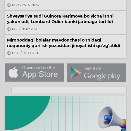
12:27 / 25.07.2026
Shveysariya sudi Gulnora Karimova bo‘yicha ishni
yakunladi, Lombard Odier banki jarimaga tortildi
15:21 / 28.07.2026
Miroboddagi bolalar maydonchasi o‘rnidagi
noqonuniy qurilish yuzasidan jinoyat ishi qo‘zg‘atildi
17:59 / 01.08.2026