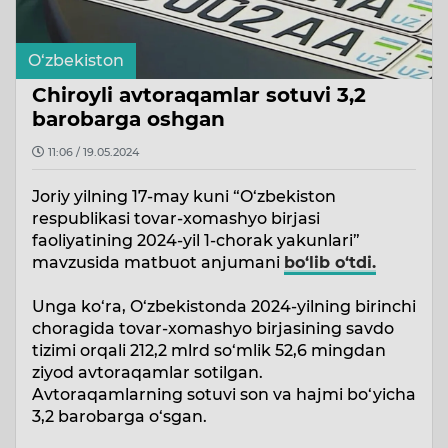
O‘zbekiston
Chiroyli avtoraqamlar sotuvi 3,2
barobarga oshgan
11:06 / 19.05.2024
Joriy yilning 17-may kuni “O‘zbekiston
respublikasi tovar-xomashyo birjasi
faoliyatining 2024-yil 1-chorak yakunlari”
mavzusida matbuot anjumani
bo‘lib o‘tdi.
Unga ko‘ra, O‘zbekistonda 2024-yilning birinchi
choragida tovar-xomashyo birjasining savdo
tizimi orqali 212,2 mlrd so‘mlik 52,6 mingdan
ziyod avtoraqamlar sotilgan.
Avtoraqamlarning sotuvi son va hajmi bo‘yicha
3,2 barobarga o‘sgan.