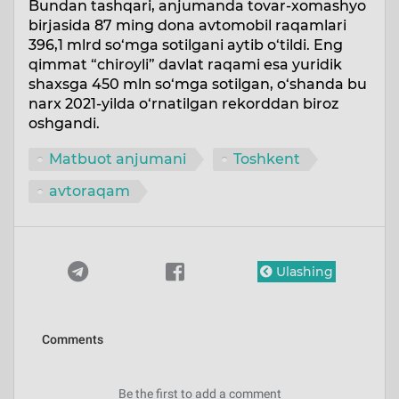
Bundan tashqari, anjumanda tovar-xomashyo
birjasida 87 ming dona avtomobil raqamlari
396,1 mlrd so‘mga sotilgani aytib o‘tildi. Eng
qimmat “chiroyli” davlat raqami esa yuridik
shaxsga 450 mln so‘mga sotilgan, o‘shanda bu
narx 2021-yilda o‘rnatilgan rekorddan biroz
oshgandi.
Matbuot anjumani
Toshkent
avtoraqam
Ulashing