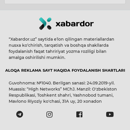
“Xabardor.uz” saytida eʼlon qilingan materiallardan
nusxa ko‘chirish, tarqatish va boshqa shakllarda
foydalanish faqat tahririyat yozma roziligi bilan
amalga oshirilishi mumkin.
ALOQA
REKLAMA
SAYT HAQIDA
FOYDALANISH SHARTLARI
Guvohnoma: №1040. Berilgan sanasi: 24.09.2019-yil.
Muassis: “High Networks” MChJ. Manzil: O'zbekiston
Respublikasi, Toshkent shahri, Yashnobod tumani,
Mavlono Riyoziy ko'chasi, 31А uy, 20 xonadon