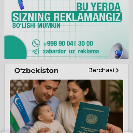
O‘zbekiston
Barchasi