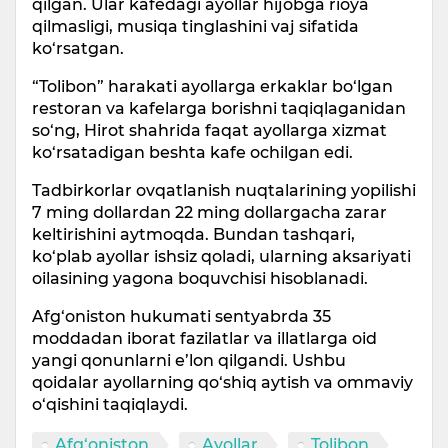
qilgan. Ular kafedagi ayollar hijobga rioya
qilmasligi, musiqa tinglashini vaj sifatida
ko‘rsatgan.
“Tolibon” harakati ayollarga erkaklar bo‘lgan
restoran va kafelarga borishni taqiqlaganidan
so‘ng, Hirot shahrida faqat ayollarga xizmat
ko‘rsatadigan beshta kafe ochilgan edi.
Tadbirkorlar ovqatlanish nuqtalarining yopilishi
7 ming dollardan 22 ming dollargacha zarar
keltirishini aytmoqda. Bundan tashqari,
ko‘plab ayollar ishsiz qoladi, ularning aksariyati
oilasining yagona boquvchisi hisoblanadi.
Afg‘oniston hukumati sentyabrda 35
moddadan iborat fazilatlar va illatlarga oid
yangi qonunlarni e’lon qilgandi. Ushbu
qoidalar ayollarning qo‘shiq aytish va ommaviy
o‘qishini taqiqlaydi.
Afg‘oniston
Ayollar
Tolibon