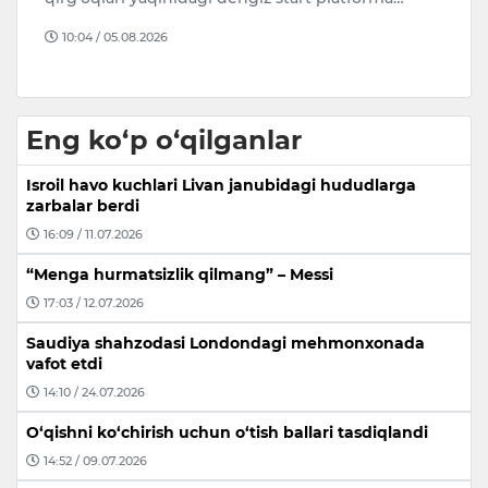
10:04 / 05.08.2026
Eng ko‘p o‘qilganlar
Isroil havo kuchlari Livan janubidagi hududlarga
zarbalar berdi
16:09 / 11.07.2026
“Menga hurmatsizlik qilmang” – Messi
17:03 / 12.07.2026
Saudiya shahzodasi Londondagi mehmonxonada
vafot etdi
14:10 / 24.07.2026
O‘qishni ko‘chirish uchun o‘tish ballari tasdiqlandi
14:52 / 09.07.2026