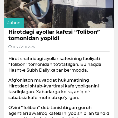
Jahon
Hirotdagi ayollar kafesi “Tolibon”
tomonidan yopildi
11:17 / 25.11.2024
Hirot shahridagi ayollar kafesining faoliyati
“Tolibon” tomonidan to‘xtatilgan. Bu haqda
Hasht-e Subh Daily xabar bermoqda.
Afg‘oniston muvaqqat hukumatining
Hirotdagi shtab-kvartirasi kafe yopilganini
tasdiqlagan. Xabarlarga ko‘ra, aniq bir
sababsiz kafe muhrlab qo‘yilgan.
O‘zini “Tolibon” deb tanishtirgan guruh
agentlari avvalroq kafelarni yopish bilan tahdid