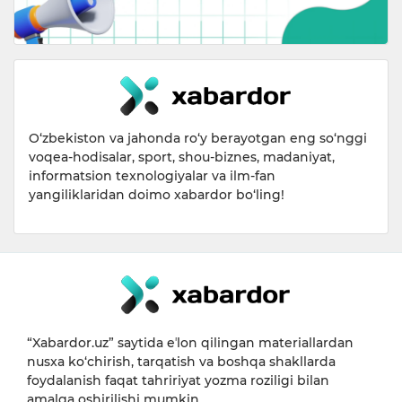
O‘zbekiston va jahonda ro‘y berayotgan eng so‘nggi
voqea-hodisalar, sport, shou-biznes, madaniyat,
informatsion texnologiyalar va ilm-fan
yangiliklaridan doimo xabardor bo‘ling!
“Xabardor.uz” saytida eʼlon qilingan materiallardan
nusxa ko‘chirish, tarqatish va boshqa shakllarda
foydalanish faqat tahririyat yozma roziligi bilan
amalga oshirilishi mumkin.