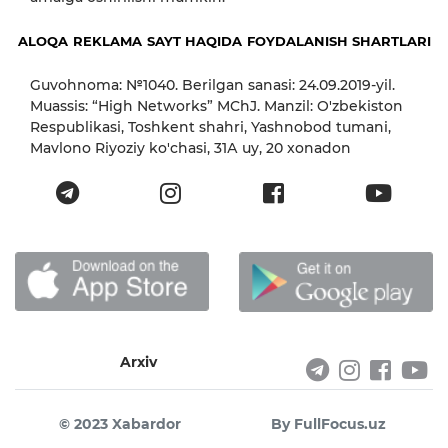
ALOQA
REKLAMA
SAYT HAQIDA
FOYDALANISH SHARTLARI
Guvohnoma: №1040. Berilgan sanasi: 24.09.2019-yil.
Muassis: “High Networks” MChJ. Manzil: O'zbekiston
Respublikasi, Toshkent shahri, Yashnobod tumani,
Mavlono Riyoziy ko'chasi, 31А uy, 20 xonadon
Arxiv
© 2023 Xabardor
By FullFocus.uz