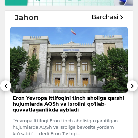
Jahon
Barchasi
Eron Yevropa Ittifoqini tinch aholiga qarshi
T
hujumlarda AQSh va Isroilni qo‘llab-
a
quvvatlaganlikda aybladi
A
“Yevropa Ittifoqi Eron tinch aholisiga qaratilgan
Uk
hujumlarda AQSh va Isroilga bevosita yordam
ko‘rsatdi”, – dedi Eron Tashqi…