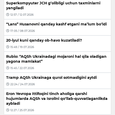
Superkompyuter JCH g‘olibligi uchun taxminlarni
yangiladi
12:57 / 12.07.2026
“Lans” Husanovni qanday kashf etgani ma’lum bo‘ldi
17:05 / 08.07.2026
20-iyul kuni qanday ob-havo kuzatiladi?
15:49 / 19.07.2026
Rubio: “AQSh Ukrainadagi mojaroni hal qila oladigan
yagona mamlakat”
15:45 / 22.07.2026
Tramp AQSh Ukrainaga qurol sotmasligini aytdi
22:24 / 24.07.2026
Eron Yevropa Ittifoqini tinch aholiga qarshi
hujumlarda AQSh va Isroilni qo‘llab-quvvatlaganlikda
aybladi
12:27 / 25.07.2026