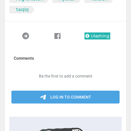
taqiq
Ulashing