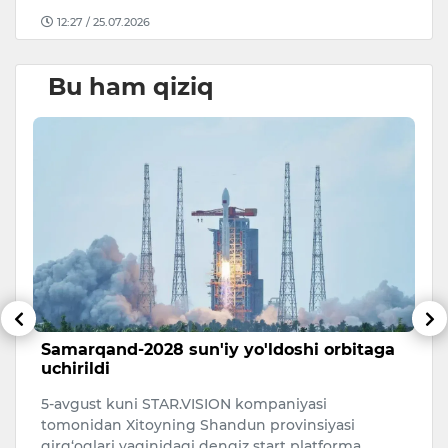
12:27 / 25.07.2026
Bu ham qiziq
Samarqand-2028 sun'iy yo'ldoshi orbitaga
1
uchirildi
s
5-avgust kuni STAR.VISION kompaniyasi
Ya
tomonidan Xitoyning Shandun provinsiyasi
qi
qirg‘oqlari yaqinidagi dengiz start platforma…
“P