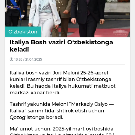
O‘zbekiston
Italiya Bosh vaziri O‘zbekistonga
keladi
18:35 / 21.04.2025
Italiya bosh vaziri Jorj Meloni 25-26-aprel
kunlari rasmiy tashrif bilan O‘zbekistonga
keladi. Bu haqda Italiya hukumati matbuot
markazi xabar berdi.
Tashrif yakunida Meloni “Markaziy Osiyo —
Italiya” sammitida ishtirok etish uchun
Qozog‘istonga boradi.
Ma’lumot uchun, 2025-yil mart oyi boshida