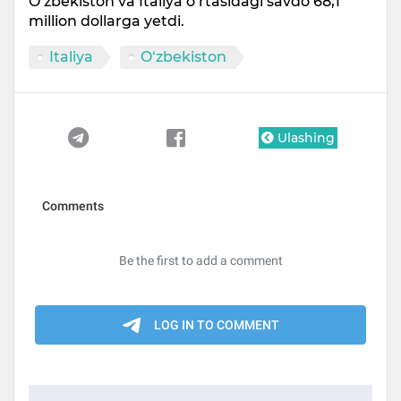
O‘zbekiston va Italiya o‘rtasidagi savdo 68,1
million dollarga yetdi.
Italiya
O‘zbekiston
Ulashing