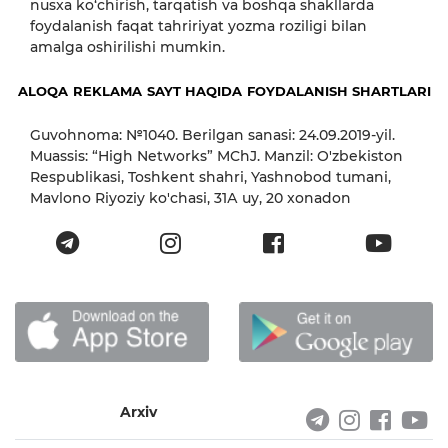
nusxa ko‘chirish, tarqatish va boshqa shakllarda
foydalanish faqat tahririyat yozma roziligi bilan
amalga oshirilishi mumkin.
ALOQA
REKLAMA
SAYT HAQIDA
FOYDALANISH SHARTLARI
Guvohnoma: №1040. Berilgan sanasi: 24.09.2019-yil.
Muassis: “High Networks” MChJ. Manzil: O'zbekiston
Respublikasi, Toshkent shahri, Yashnobod tumani,
Mavlono Riyoziy ko'chasi, 31А uy, 20 xonadon
Arxiv