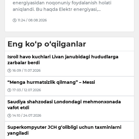
bilan tanilgan shaxs 100 ming AQSH dollarini
N
tovlamachilik yo‘li bilan olayotg…
v
14:35 / 09.08.2026
Eng ko‘p o‘qilganlar
Isroil havo kuchlari Livan janubidagi hududlarga
zarbalar berdi
16:09 / 11.07.2026
“Menga hurmatsizlik qilmang” – Messi
17:03 / 12.07.2026
Saudiya shahzodasi Londondagi mehmonxonada
vafot etdi
14:10 / 24.07.2026
Superkompyuter JCH g‘olibligi uchun taxminlarni
yangiladi