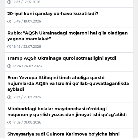
12:57 / 12.07.2026
20-iyul kuni qanday ob-havo kuzatiladi?
15:49 / 19.07.2026
Rubio: “AQSh Ukrainadagi mojaroni hal qila oladigan
yagona mamlakat”
15:45 / 22.07.2026
Tramp AQSh Ukrainaga qurol sotmasligini aytdi
22:24 / 24.07.2026
Eron Yevropa Ittifoqini tinch aholiga qarshi
hujumlarda AQSh va Isroilni qo‘llab-quvvatlaganlikda
aybladi
12:27 / 25.07.2026
Miroboddagi bolalar maydonchasi o‘rnidagi
noqonuniy qurilish yuzasidan jinoyat ishi qo‘zg‘atildi
17:59 / 01.08.2026
Shveysariya sudi Gulnora Karimova bo‘yicha ishni