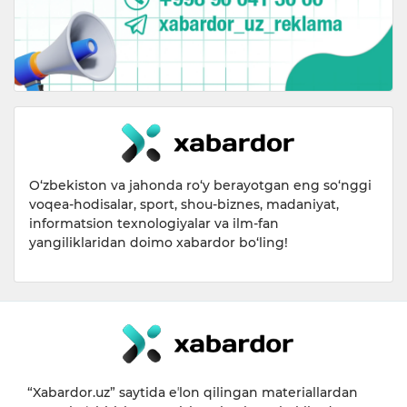
O‘zbekiston va jahonda ro‘y berayotgan eng so‘nggi
voqea-hodisalar, sport, shou-biznes, madaniyat,
informatsion texnologiyalar va ilm-fan
yangiliklaridan doimo xabardor bo‘ling!
“Xabardor.uz” saytida eʼlon qilingan materiallardan