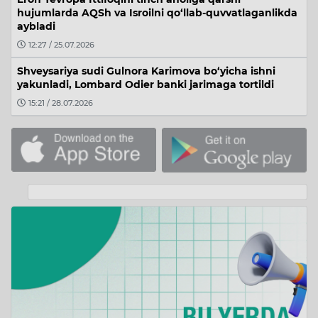
hujumlarda AQSh va Isroilni qo‘llab-quvvatlaganlikda
aybladi
12:27 / 25.07.2026
Shveysariya sudi Gulnora Karimova bo‘yicha ishni
yakunladi, Lombard Odier banki jarimaga tortildi
15:21 / 28.07.2026