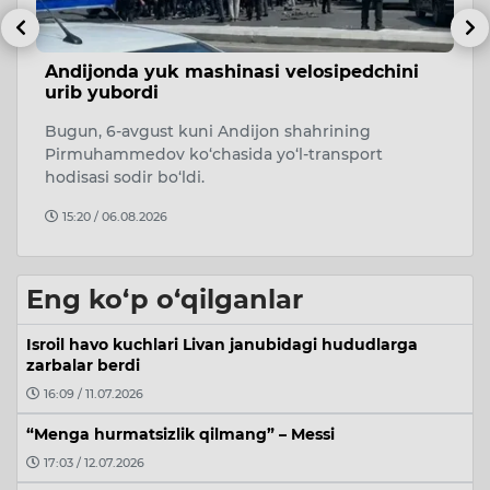
Vazirlar Mahkamasi huzuridagi Migratsiya
N
agentligida 1 mlrd so‘mdan ortiq talon-
O
torojliklar fosh etildi.
Ji
Bu haqda Bosh prokuratura huzuridagi
N
Departament xabar bermoqda.
v
16:02 / 05.08.2026
Eng ko‘p o‘qilganlar
Isroil havo kuchlari Livan janubidagi hududlarga
zarbalar berdi
16:09 / 11.07.2026
“Menga hurmatsizlik qilmang” – Messi
17:03 / 12.07.2026