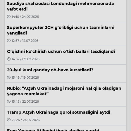
Saudiya shahzodasi Londondagi mehmonxonada
vafot etdi
14:10 / 24.07.2026
Superkompyuter JCH g‘olibligi uchun taxminlarni
yangiladi
12:57 / 12.07.2026
O‘qishni ko‘chirish uchun o‘tish ballari tasdiqlandi
14:52 / 09.07.2026
20-iyul kuni qanday ob-havo kuzatiladi?
15:49 / 19.07.2026
Rubio: “AQSh Ukrainadagi mojaroni hal qila oladigan
yagona mamlakat”
15:45 / 22.07.2026
Tramp AQSh Ukrainaga qurol sotmasligini aytdi
22:24 / 24.07.2026
Eron Yevropa Ittifoqini tinch aholiga qarshi