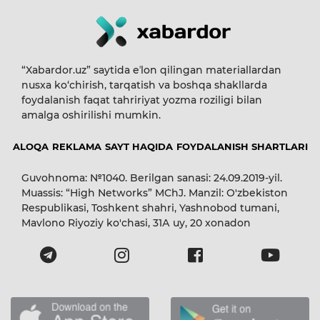
“Xabardor.uz” saytida eʼlon qilingan materiallardan
nusxa ko‘chirish, tarqatish va boshqa shakllarda
foydalanish faqat tahririyat yozma roziligi bilan
amalga oshirilishi mumkin.
ALOQA
REKLAMA
SAYT HAQIDA
FOYDALANISH SHARTLARI
Guvohnoma: №1040. Berilgan sanasi: 24.09.2019-yil.
Muassis: “High Networks” MChJ. Manzil: O'zbekiston
Respublikasi, Toshkent shahri, Yashnobod tumani,
Mavlono Riyoziy ko'chasi, 31А uy, 20 xonadon