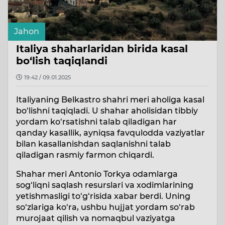
Jahon
Italiya shaharlaridan birida kasal
bo‘lish taqiqlandi
19:42 / 09.01.2025
Italiyaning Belkastro shahri meri aholiga kasal
bo‘lishni taqiqladi. U shahar aholisidan tibbiy
yordam ko‘rsatishni talab qiladigan har
qanday kasallik, ayniqsa favqulodda vaziyatlar
bilan kasallanishdan saqlanishni talab
qiladigan rasmiy farmon chiqardi.
Shahar meri Antonio Torkya odamlarga
sog‘liqni saqlash resurslari va xodimlarining
yetishmasligi to‘g‘risida xabar berdi. Uning
so‘zlariga ko‘ra, ushbu hujjat yordam so‘rab
murojaat qilish va nomaqbul vaziyatga