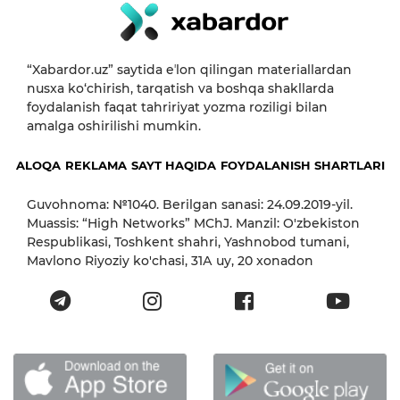
“Xabardor.uz” saytida eʼlon qilingan materiallardan
nusxa ko‘chirish, tarqatish va boshqa shakllarda
foydalanish faqat tahririyat yozma roziligi bilan
amalga oshirilishi mumkin.
ALOQA
REKLAMA
SAYT HAQIDA
FOYDALANISH SHARTLARI
Guvohnoma: №1040. Berilgan sanasi: 24.09.2019-yil.
Muassis: “High Networks” MChJ. Manzil: O'zbekiston
Respublikasi, Toshkent shahri, Yashnobod tumani,
Mavlono Riyoziy ko'chasi, 31А uy, 20 xonadon