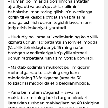
– Tuman bo‘limlarida qo‘shimcha shtatlar
ajratilyapti va bu o‘quvchilar bilimini
baholashni monitoring qilish, o‘quvchilarga
xorijiy til va kasbga o‘rgatish vazifalarini
amalga oshirish uchun tegishli lavozimlarni
joriy etish imkoniyati yaratadi.
– Hududiy bo‘linmalari xodimlarining ko‘p yillik
xizmati uchun rag‘batlantirish joriy etilmoqda
(Vazirlik tizimidagi qariyb 15 ming nafar
boshqaruv xodimlariga ko‘p yillik xizmati
uchun rag‘batlantirish tizimi yo‘lga qo‘yiladi).
– Maktab xodimlari mukofot puli miqdorini
mehnatga haq to‘lashning eng kam
miqdorining 75 foizigacha (amalda 50
foizgacha) miqdorida etib belgilanmoqda.
– Yana bir muhim o‘zgarish – avvallari
maktablarimizning bo‘sh turgan binolari
ijarasidan tushgan mablag‘larning 40 foizigina