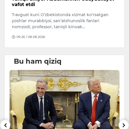
vafot etdi
s
7-avgust kuni O‘zbekistonda xizmat ko‘rsatgan
A
i.
yoshlar murabbiysi, san’atshunoslik fanlari
qa
nomzodi, professor, taniqli kinoak…
O
09:26 / 08.08.2026
Bu ham qiziq