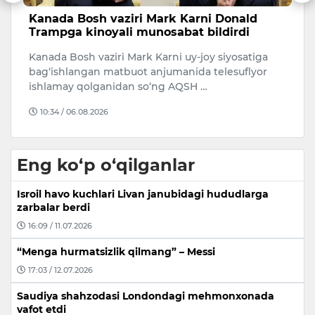
Kanada Bosh vaziri Mark Karni Donald
Q
Trampga kinoyali munosabat bildirdi
o
Kanada Bosh vaziri Mark Karni uy-joy siyosatiga
T
bag‘ishlangan matbuot anjumanida telesuflyor
O‘
i
ishlamay qolganidan so‘ng AQSH …
Ad
10:34 / 06.08.2026
Eng ko‘p o‘qilganlar
Isroil havo kuchlari Livan janubidagi hududlarga
zarbalar berdi
16:09 / 11.07.2026
“Menga hurmatsizlik qilmang” – Messi
17:03 / 12.07.2026
Saudiya shahzodasi Londondagi mehmonxonada
vafot etdi