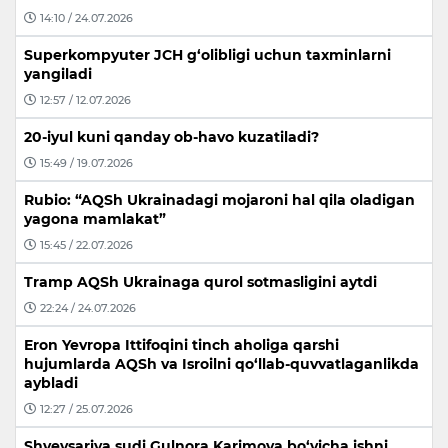
14:10 / 24.07.2026
Superkompyuter JCH g‘olibligi uchun taxminlarni
yangiladi
12:57 / 12.07.2026
20-iyul kuni qanday ob-havo kuzatiladi?
15:49 / 19.07.2026
Rubio: “AQSh Ukrainadagi mojaroni hal qila oladigan
yagona mamlakat”
15:45 / 22.07.2026
Tramp AQSh Ukrainaga qurol sotmasligini aytdi
22:24 / 24.07.2026
Eron Yevropa Ittifoqini tinch aholiga qarshi
hujumlarda AQSh va Isroilni qo‘llab-quvvatlaganlikda
aybladi
12:27 / 25.07.2026
Shveysariya sudi Gulnora Karimova bo‘yicha ishni