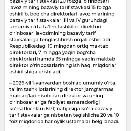
bazaviy tarif stavkasi 20 foizga, o‘rinbosari
lavozimining bazaviy tarif stavkasi 15 foizga
oshirilib, bog‘cha direktorlari lavozimlarining
bazaviy tarif stavkalari III va IV guruhdagi
umumiy o‘rta ta’lim tashkiloti direktori
o‘rinbosari lavozimining bazaviy tarif
stavkalariga tenglashtirish orqali oshiriladi.
Respublikadagi 10 mingdan ortiq maktab
direktorlari, 7 mingga yaqin bog‘cha
direktorlari hamda 35 mingga yaqin maktab
direktor o‘rinbosarlarining ish haqi miqdorlari
oshirilishiga erishiladi.
– 2026-yil 1-yanvardan boshlab umumiy o‘rta
ta’lim tashkilotlarining direktor jamg‘armasi
mablag‘lari hisobidan direktor va uning
o‘rinbosarlariga faoliyat samaradorligi
ko‘rsatkichlari (KPI) natijasiga ko‘ra bazaviy
tarif stavkalariga nisbatan tegishlicha 20 va 10
foiz miqdorida har oylik ustamalar belgilanadi.