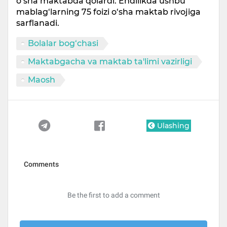
o‘sha maktabda qolardi. Endilikda ushbu
mablag‘larning 75 foizi o‘sha maktab rivojiga
sarflanadi.
Bolalar bog‘chasi
Maktabgacha va maktab ta'limi vazirligi
Maosh
Ulashing