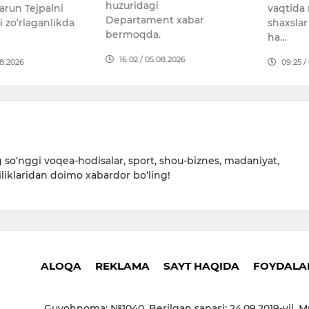
huzuridagi
arun Tejpalni
vaqtida
Departament xabar
 zo‘rlaganlikda
shaxsla
bermoqda.
ha…
16:02 / 05.08.2026
08.2026
09:25 /
so‘nggi voqea-hodisalar, sport, shou-biznes, madaniyat,
iliklaridan doimo xabardor bo‘ling!
ALOQA
REKLAMA
SAYT HAQIDA
FOYDALAN
Guvohnoma: №1040. Berilgan sanasi: 24.09.2019-yil. M