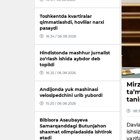
Toshkentda kvartiralar
qimmatlashdi, hovlilar narxi
pasaydi
16:34 / 06.08.2026
Hindistonda mashhur jurnalist
zo‘rlash ishida aybdor deb
topildi
16:25 / 06.08.2026
Mirz
Andijonda yuk mashinasi
ta’m
velosipedchini urib yubordi
tan
15:20 / 06.08.2026
08:3
Bibisora Asaubayeva
Davla
Samarqanddagi Butunjahon
ishsi
shaxmat olimpiadasida ishtirok
etadi
vazif