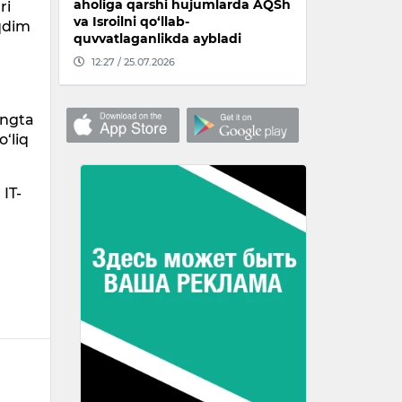
aholiga qarshi hujumlarda AQSh
ri
va Isroilni qo‘llab-
aqdim
quvvatlaganlikda aybladi
12:27 / 25.07.2026
ingta
o‘liq
IT-