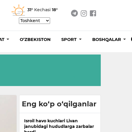
31°
Kechasi
18°
AT
O‘ZBEKISTON
SPORT
BOSHQALAR
Eng ko‘p o‘qilganlar
Isroil havo kuchlari Livan
janubidagi hududlarga zarbalar