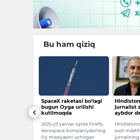
Bu ham qiziq
iba asosida
SpaceX raketasi bo‘lagi
Hindisto
 va 6 ta
bugun Oyga urilishi
jurnalist 
iborat yangi
kutilmoqda
aybdor de
kasini joriy
2025-yil yanvar oyida Firefly
Hindiston
qilindi
Aerospace kompaniyasining
sudi mashh
vkat
Oy missiyasini uchirgan
jurnalinin