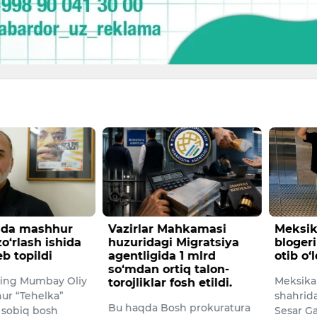
nda mashhur
Vazirlar Mahkamasi
Meksik
zo‘rlash ishida
huzuridagi Migratsiya
blogeri
b topildi
agentligida 1 mlrd
otib o‘l
so‘mdan ortiq talon-
ning Mumbay Oliy
Meksika
torojliklar fosh etildi.
ur “Tehelka”
shahrida
Bu haqda Bosh prokuratura
g sobiq bosh
Sesar Ga