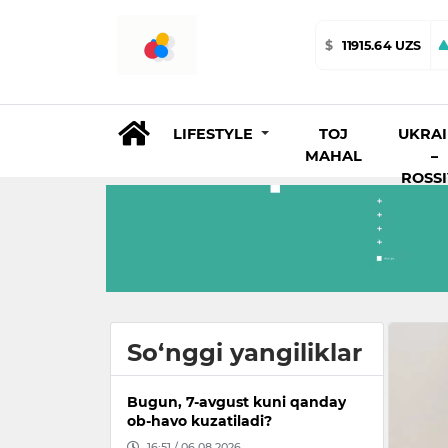
$
11915.64 UZS
LIFESTYLE
TOJ
UKRA
MAHAL
–
ROSS
So‘nggi yangiliklar
Bugun, 7-avgust kuni qanday
ob-havo kuzatiladi?
16:51 / 06.08.2026