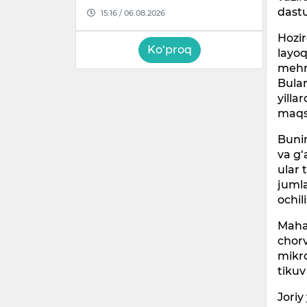
dast
15:16 / 06.08.2026
Hozir
Ko‘proq
layoq
mehn
Bular
yilla
maqs
Bunin
va g‘
ular 
jumla
ochil
Mahal
chorv
mikro
tikuv
Joriy