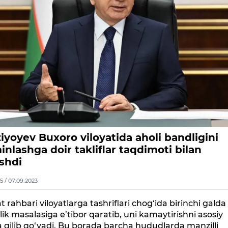
iyoyev Buxoro viloyatida aholi bandligini
inlashga doir takliflar taqdimoti bilan
ishdi
5 / 07.09.2023
t rahbari viloyatlarga tashriflari chog‘ida birinchi galda
zlik masalasiga e’tibor qaratib, uni kamaytirishni asosiy
a qilib qo‘yadi. Bu borada barcha hududlarda manzilli