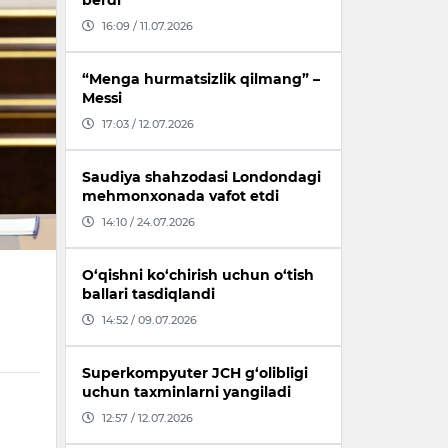
berdi
16:09 / 11.07.2026
“Menga hurmatsizlik qilmang” –
Messi
17:03 / 12.07.2026
Saudiya shahzodasi Londondagi
mehmonxonada vafot etdi
14:10 / 24.07.2026
O‘qishni ko‘chirish uchun o‘tish
ballari tasdiqlandi
14:52 / 09.07.2026
Superkompyuter JCH g‘olibligi
uchun taxminlarni yangiladi
12:57 / 12.07.2026