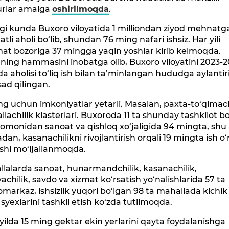
urlar amalga
oshirilmoqda
.
gi kunda Buxoro viloyatida 1 milliondan ziyod mehnatg
atli aholi bo‘lib, shundan 76 ming nafari ishsiz. Har yili
at bozoriga 37 mingga yaqin yoshlar kirib kelmoqda.
ning hammasini inobatga olib, Buxoro viloyatini 2023-2
rda aholisi to‘liq ish bilan ta’minlangan hududga aylantir
ad qilingan.
g uchun imkoniyatlar yetarli. Masalan, paxta-to‘qimach
allachilik klasterlari. Buxoroda 11 ta shunday tashkilot bo‘
tomonidan sanoat va qishloq xo‘jaligida 94 mingta, shu
dan, kasanachilikni rivojlantirish orqali 19 mingta ish o‘
ishi mo‘ljallanmoqda.
lalarda sanoat, hunarmandchilik, kasanachilik,
achilik, savdo va xizmat ko‘rsatish yo‘nalishlarida 57 ta
markaz, ishsizlik yuqori bo‘lgan 98 ta mahallada kichik
 syexlarini tashkil etish ko‘zda tutilmoqda.
 yilda 15 ming gektar ekin yerlarini qayta foydalanishga