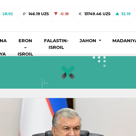
28.92
₽
146.19 UZS
-0.18
€
13749.46 UZS
32.19
INA
ERON
FALASTIN-
JAHON
MADANIY
–
ISROIL
IYA
ISROIL