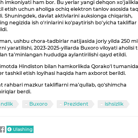
ish imkoniyati ham bor. Bu yerlar yangi dehqon xo‘jalikla
il etish uchun aholiga ochiq elektron tanlov asosida t
di. Shuningdek, davlat aktivlarini auksionga chiqarish,
ing negizida ish o‘rinlarini ko‘paytirish bo‘yicha takliflar
ildi.
n, ushbu chora-tadbirlar natijasida joriy yilda 250 m
‘rni yaratilishi, 2023-2025-yillarda Buxoro viloyati aholisi t
ilan ta’minlangan hududga aylantirilishi qayd etildi.
imotda Hindiston bilan hamkorlikda Qorako‘l tumanida 
er tashkil etish loyihasi haqida ham axborot berildi.
t rahbari mazkur takliflarni ma’qullab, qo‘shimcha
iriqlar berdi.
ndlik
Buxoro
Prezident
ishsizlik
Ulashing