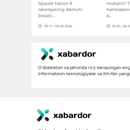
lat fuqarolik
SpaceX Falcon 9
muharriri T
ing oylik ish
raketasining ikkinchi
hamkasbini
a mehnatga haq
bosqic…
a…
arini mu…
09:17 / 05.08.2026
16:25 / 06.
026
O‘zbekiston va jahonda ro‘y berayotgan eng 
informatsion texnologiyalar va ilm-fan yang