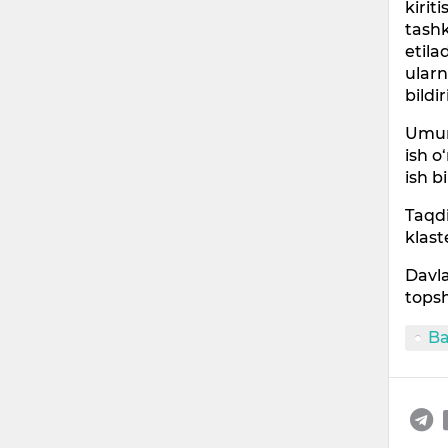
kirit
tashk
etila
ularn
bildir
Umuma
ish o
ish b
Taqd
klast
Davla
topsh
Ba