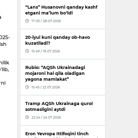
“Lans” Husanovni qanday kashf
etgani ma’lum bo‘ldi
a
17:05 / 08.07.2026
025-
20-iyul kuni qanday ob-havo
kuzatiladi?
ish
15:49 / 19.07.2026
ilik
Rubio: “AQSh Ukrainadagi
lib,
mojaroni hal qila oladigan
yagona mamlakat”
rni
15:45 / 22.07.2026
Tramp AQSh Ukrainaga qurol
sotmasligini aytdi
22:24 / 24.07.2026
Eron Yevropa Ittifoqini tinch