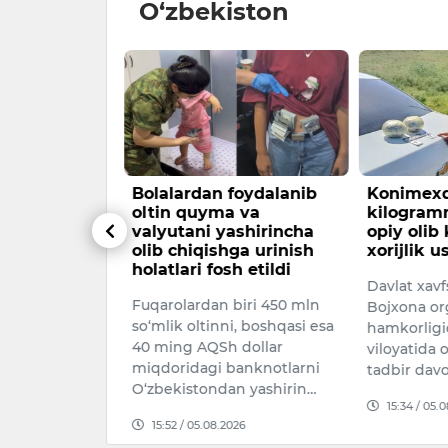
O‘zbekiston
hkamasi
Bolalardan foydalanib
Konimexd
Migratsiya
oltin quyma va
kilogram
1 mlrd
valyutani yashirincha
opiy olib
iq talon-
olib chiqishga urinish
xorijlik u
sh etildi.
holatlari fosh etildi
Davlat xavfs
h prokuratura
Fuqarolardan biri 450 mln
Bojxona or
so‘mlik oltinni, boshqasi esa
hamkorligi
xabar
40 ming AQSh dollar
viloyatida 
miqdoridagi banknotlarni
tadbir dav
O‘zbekistondan yashirin…
026
15:34 / 05.
15:52 / 05.08.2026