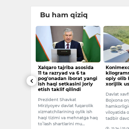
Bu ham qiziq
 eng xunuk
Xalqaro tajriba asosida
Konimexd
 yulduziga
11 ta razryad va 6 ta
kilogram
pog'onadan iborat yangi
opiy olib
ish haqi setkasini joriy
xorijlik u
 laqabli it
etish taklif qilindi
Davlat xavfs
tiy tashqi
Prezident Shavkat
Bojxona or
ab ijtimoiy
Mirziyoyev davlat fuqarolik
hamkorligi
mashhurlikka
xizmatchilarining oylik ish
viloyatida 
liy OAVl…
haqi tizimi va mehnatga haq
tadbir dav
026
toʻlash shartlarini mu…
15:34 / 05.