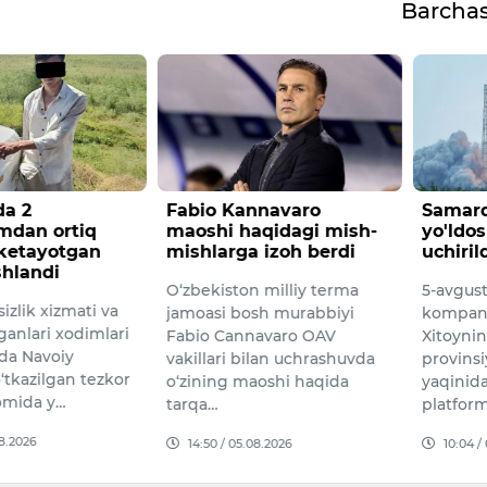
Barcha
a 2
Fabio Kannavaro
Samarq
mdan ortiq
maoshi haqidagi mish-
yo'ldos
 ketayotgan
mishlarga izoh berdi
uchiril
shlandi
O‘zbekiston milliy terma
5-avgus
izlik xizmati va
jamoasi bosh murabbiyi
kompani
ganlari xodimlari
Fabio Cannavaro OAV
Xitoyni
da Navoiy
vakillari bilan uchrashuvda
provinsi
o‘tkazilgan tezkor
o‘zining maoshi haqida
yaqinida
omida y…
tarqa…
platfor
08.2026
14:50 / 05.08.2026
10:04 /