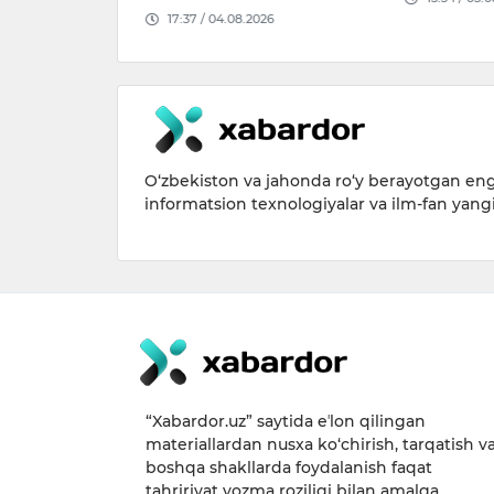
17:37 / 04.08.2026
O‘zbekiston va jahonda ro‘y berayotgan eng 
informatsion texnologiyalar va ilm-fan yang
“Xabardor.uz” saytida eʼlon qilingan
materiallardan nusxa ko‘chirish, tarqatish v
boshqa shakllarda foydalanish faqat
tahririyat yozma roziligi bilan amalga