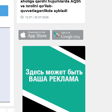
aholiga qarshi hujumlarda AQSh
va Isroilni qo‘llab-
quvvatlaganlikda aybladi
12:27 / 25.07.2026