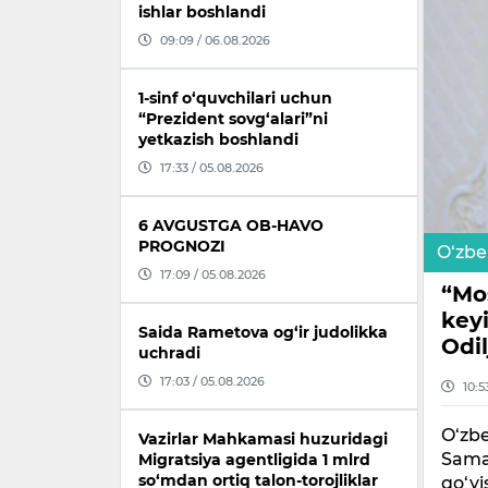
ishlar boshlandi
09:09 / 06.08.2026
1-sinf o‘quvchilari uchun
“Prezident sovg‘alari”ni
yetkazish boshlandi
17:33 / 05.08.2026
6 AVGUSTGA OB-HAVO
PROGNOZI
O‘zbe
17:09 / 05.08.2026
“Mo
key
Saida Rametova og‘ir judolikka
Odil
uchradi
17:03 / 05.08.2026
10:5
O‘zbe
Vazirlar Mahkamasi huzuridagi
Sama
Migratsiya agentligida 1 mlrd
so‘mdan ortiq talon-torojliklar
qo‘yi