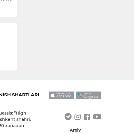
 05.08.2026
ISH SHARTLARI
uassis: “High
shkent shahri,
 20 xonadon
Arxiv