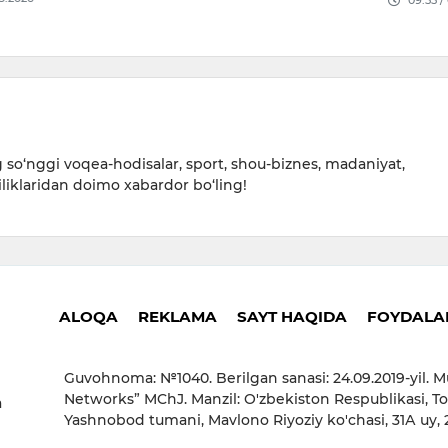
09:55 /
so‘nggi voqea-hodisalar, sport, shou-biznes, madaniyat,
iliklaridan doimo xabardor bo‘ling!
ALOQA
REKLAMA
SAYT HAQIDA
FOYDALAN
Guvohnoma: №1040. Berilgan sanasi: 24.09.2019-yil. M
Networks” MChJ. Manzil: O'zbekiston Respublikasi, To
a
Yashnobod tumani, Mavlono Riyoziy ko'chasi, 31А uy,