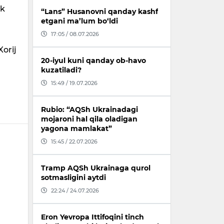
ik
“Lans” Husanovni qanday kashf
etgani ma’lum bo‘ldi
17:05 / 08.07.2026
Xorij
20-iyul kuni qanday ob-havo
kuzatiladi?
15:49 / 19.07.2026
Rubio: “AQSh Ukrainadagi
mojaroni hal qila oladigan
yagona mamlakat”
15:45 / 22.07.2026
Tramp AQSh Ukrainaga qurol
sotmasligini aytdi
22:24 / 24.07.2026
Eron Yevropa Ittifoqini tinch