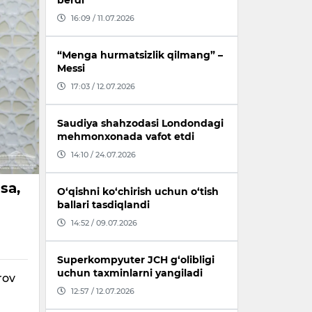
berdi
16:09 / 11.07.2026
“Menga hurmatsizlik qilmang” –
Messi
17:03 / 12.07.2026
Saudiya shahzodasi Londondagi
mehmonxonada vafot etdi
14:10 / 24.07.2026
sa,
O‘qishni ko‘chirish uchun o‘tish
ballari tasdiqlandi
14:52 / 09.07.2026
Superkompyuter JCH g‘olibligi
uchun taxminlarni yangiladi
rov
12:57 / 12.07.2026