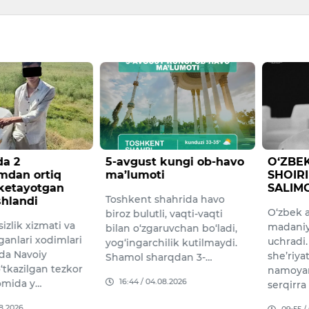
a 2
5-avgust kungi ob-havo
​O‘ZBE
mdan ortiq
ma’lumoti
SHOIRI
 ketayotgan
SALIM
Toshkent shahrida havo
shlandi
O‘zbek a
biroz bulutli, vaqti-vaqti
izlik xizmati va
madaniya
bilan o‘zgaruvchan bo‘ladi,
ganlari xodimlari
uchradi
yog‘ingarchilik kutilmaydi.
da Navoiy
she’riya
Shamol sharqdan 3-…
o‘tkazilgan tezkor
namoyan
16:44 / 04.08.2026
omida y…
serqirra
08.2026