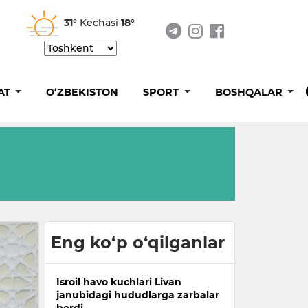
31°
Kechasi
18°
AT
O‘ZBEKISTON
SPORT
BOSHQALAR
Eng ko‘p o‘qilganlar
Isroil havo kuchlari Livan
janubidagi hududlarga zarbalar