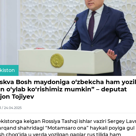
kiston
skva Bosh maydoniga o‘zbekcha ham yozil
in o‘ylab ko‘rishimiz mumkin” – deputat
jon Tojiyev
3 / 24.04.2025
kistonga kelgan Rossiya Tashqi ishlar vaziri Sergey Lav
rqand shahridagi “Motamsaro ona” haykali poyiga gul
sh chog‘ida u yerda yozilgan gaplar rus tilida ham