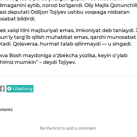
rilmaganini aytib, norozi bo‘lgandi. Oliy Majlis Qonunchil
asi deputati Odiljon Tojiyev ushbu voqeaga nisbatan
abat bildirdi.
ek xalqi tilni majburiyat emas, imkoniyat deb tanlaydi. 
i sun’iy targ‘ib qilish muhabbat emas, qarshi munosabat
tadi. Qolaversa, hurmat talab qilinmaydi — u singadi.
va Bosh maydoniga o‘zbekcha yozilsa, keyin o‘ylab
shimiz mumkin” – deydi Tojiyev.
Ulashing