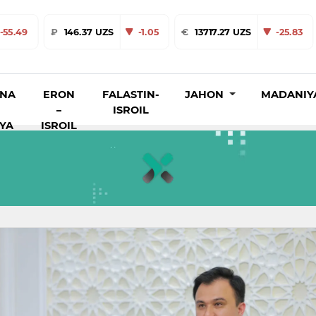
-55.49
₽
146.37 UZS
-1.05
€
13717.27 UZS
-25.83
INA
ERON
FALASTIN-
JAHON
MADANIY
–
ISROIL
IYA
ISROIL