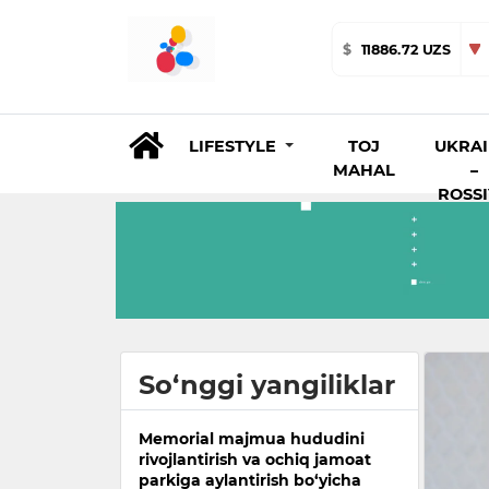
$
11886.72 UZS
LIFESTYLE
TOJ
UKRA
MAHAL
–
ROSS
So‘nggi yangiliklar
Memorial majmua hududini
rivojlantirish va ochiq jamoat
parkiga aylantirish bo‘yicha