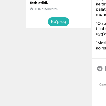
fosh etildi.
kelti
palat
16:02 / 05.08.2026
munos
Ko‘proq
“O‘zb
tilin
uyg‘o
“Mosk
ko‘ri