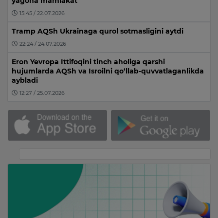
yagona mamlakat”
15:45 / 22.07.2026
Tramp AQSh Ukrainaga qurol sotmasligini aytdi
22:24 / 24.07.2026
Eron Yevropa Ittifoqini tinch aholiga qarshi
hujumlarda AQSh va Isroilni qo‘llab-quvvatlaganlikda
aybladi
12:27 / 25.07.2026