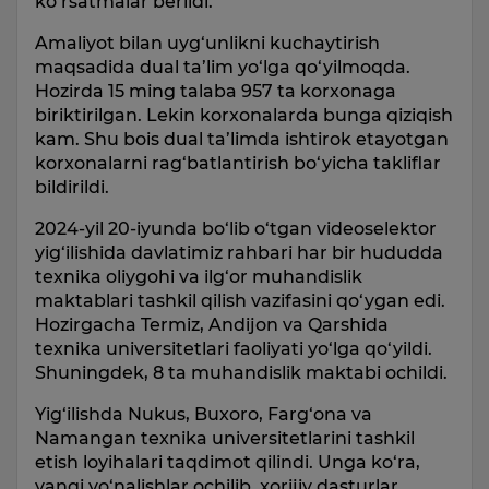
ko‘rsatmalar berildi.
Amaliyot bilan uyg‘unlikni kuchaytirish
maqsadida dual ta’lim yo‘lga qo‘yilmoqda.
Hozirda 15 ming talaba 957 ta korxonaga
biriktirilgan. Lekin korxonalarda bunga qiziqish
kam. Shu bois dual ta’limda ishtirok etayotgan
korxonalarni rag‘batlantirish bo‘yicha takliflar
bildirildi.
2024-yil 20-iyunda bo‘lib o‘tgan videoselektor
yig‘ilishida davlatimiz rahbari har bir hududda
texnika oliygohi va ilg‘or muhandislik
maktablari tashkil qilish vazifasini qo‘ygan edi.
Hozirgacha Termiz, Andijon va Qarshida
texnika universitetlari faoliyati yo‘lga qo‘yildi.
Shuningdek, 8 ta muhandislik maktabi ochildi.
Yig‘ilishda Nukus, Buxoro, Farg‘ona va
Namangan texnika universitetlarini tashkil
etish loyihalari taqdimot qilindi. Unga ko‘ra,
yangi yo‘nalishlar ochilib, xorijiy dasturlar