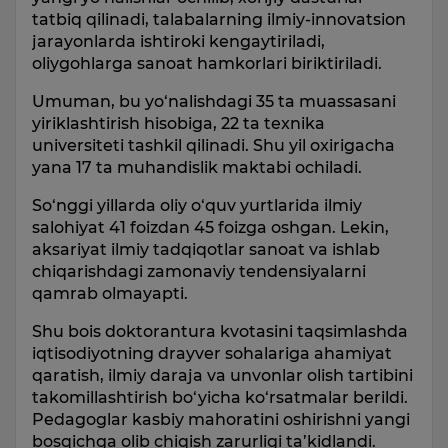
tatbiq qilinadi, talabalarning ilmiy-innovatsion
jarayonlarda ishtiroki kengaytiriladi,
oliygohlarga sanoat hamkorlari biriktiriladi.
Umuman, bu yo‘nalishdagi 35 ta muassasani
yiriklashtirish hisobiga, 22 ta texnika
universiteti tashkil qilinadi. Shu yil oxirigacha
yana 17 ta muhandislik maktabi ochiladi.
So‘nggi yillarda oliy o‘quv yurtlarida ilmiy
salohiyat 41 foizdan 45 foizga oshgan. Lekin,
aksariyat ilmiy tadqiqotlar sanoat va ishlab
chiqarishdagi zamonaviy tendensiyalarni
qamrab olmayapti.
Shu bois doktorantura kvotasini taqsimlashda
iqtisodiyotning drayver sohalariga ahamiyat
qaratish, ilmiy daraja va unvonlar olish tartibini
takomillashtirish bo‘yicha ko‘rsatmalar berildi.
Pedagoglar kasbiy mahoratini oshirishni yangi
bosqichga olib chiqish zarurligi ta’kidlandi.