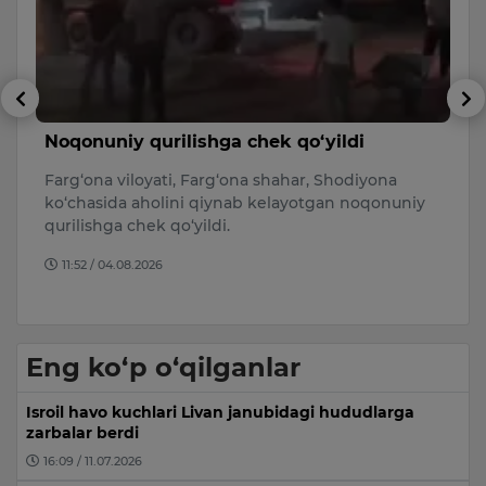
Noqonuniy qurilishga chek qo‘yildi
T
y
Farg‘ona viloyati, Farg‘ona shahar, Shodiyona
m
ko‘chasida aholini qiynab kelayotgan noqonuniy
O
qurilishga chek qo‘yildi.
L
11:52 / 04.08.2026
yu
Eng ko‘p o‘qilganlar
Isroil havo kuchlari Livan janubidagi hududlarga
zarbalar berdi
16:09 / 11.07.2026