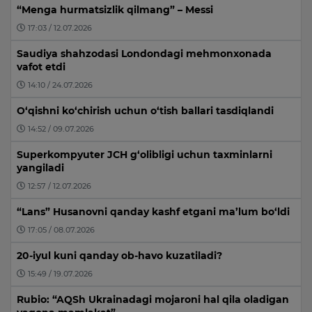
“Menga hurmatsizlik qilmang” – Messi
17:03 / 12.07.2026
Saudiya shahzodasi Londondagi mehmonxonada
vafot etdi
14:10 / 24.07.2026
O‘qishni ko‘chirish uchun o‘tish ballari tasdiqlandi
14:52 / 09.07.2026
Superkompyuter JCH g‘olibligi uchun taxminlarni
yangiladi
12:57 / 12.07.2026
“Lans” Husanovni qanday kashf etgani ma’lum bo‘ldi
17:05 / 08.07.2026
20-iyul kuni qanday ob-havo kuzatiladi?
15:49 / 19.07.2026
Rubio: “AQSh Ukrainadagi mojaroni hal qila oladigan