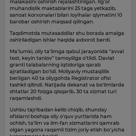
malakasini oshirish rejalashtirilgan. Ilg‘or
muhandislik maktablarini 25 taga yetkazib,
sanoat korxonalari bilan loyihalar qiymatini 10
barobar oshirish maqsad qilingan.
Taqdimotda mutasaddilar shu borada amalga
oshiriladigan ishlar haqida axborot berdi.
Ma’lumki, oliy ta’limga qabul jarayonida “avval
test, keyin tanlov” tamoyiliga o‘tildi. Davlat
granti talabalarning iqtidoriga qarab
ajratiladigan bo‘ldi. Moliyaviy mustaqillik
berilgan 40 ta oliygohda Registrator ofisi
tashkil qilindi. Natijada dekanat va bo‘limlarda
shtatlar 20 foizga qisqarib, 30 ta xizmat turi
raqamlashdi.
Ushbu tajribadan kelib chiqib, shunday
ofislarni boshqa oliy o‘quv yurtlarida ham
ochish, ta’lim va ilm-fan xizmatlarini qamrab
olgan yagona raqamli tizim joriy etish bo‘yicha