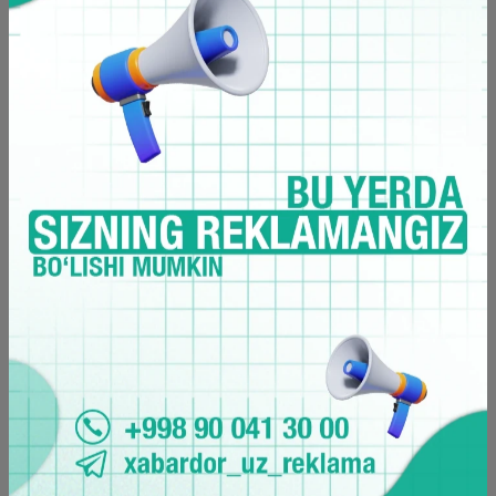
O‘zbekiston
Barchasi