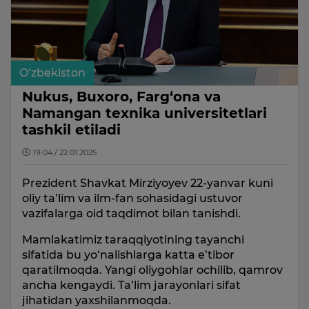
O‘zbekiston
Nukus, Buxoro, Farg‘ona va
Namangan texnika universitetlari
tashkil etiladi
19:04 / 22.01.2025
Prezident Shavkat Mirziyoyev 22-yanvar kuni
oliy ta’lim va ilm-fan sohasidagi ustuvor
vazifalarga oid taqdimot bilan tanishdi.
Mamlakatimiz taraqqiyotining tayanchi
sifatida bu yo‘nalishlarga katta e’tibor
qaratilmoqda. Yangi oliygohlar ochilib, qamrov
ancha kengaydi. Ta’lim jarayonlari sifat
jihatidan yaxshilanmoqda.