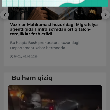
Vazirlar Mahkamasi huzuridagi Migratsiya
B
agentligida 1 mlrd so‘mdan ortiq talon-
v
torojliklar fosh etildi.
u
Bu haqda Bosh prokuratura huzuridagi
Fu
Departament xabar bermoqda.
e
b
16:02 / 05.08.2026
Bu ham qiziq