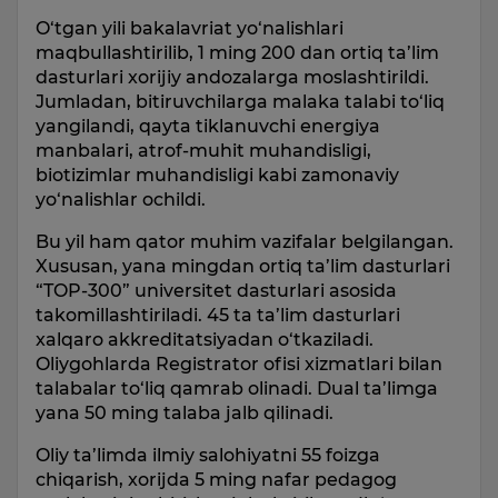
O‘tgan yili bakalavriat yo‘nalishlari
maqbullashtirilib, 1 ming 200 dan ortiq ta’lim
dasturlari xorijiy andozalarga moslashtirildi.
Jumladan, bitiruvchilarga malaka talabi to‘liq
yangilandi, qayta tiklanuvchi energiya
manbalari, atrof-muhit muhandisligi,
biotizimlar muhandisligi kabi zamonaviy
yo‘nalishlar ochildi.
Bu yil ham qator muhim vazifalar belgilangan.
Xususan, yana mingdan ortiq ta’lim dasturlari
“TOP-300” universitet dasturlari asosida
takomillashtiriladi. 45 ta ta’lim dasturlari
xalqaro akkreditatsiyadan o‘tkaziladi.
Oliygohlarda Registrator ofisi xizmatlari bilan
talabalar to‘liq qamrab olinadi. Dual ta’limga
yana 50 ming talaba jalb qilinadi.
Oliy ta’limda ilmiy salohiyatni 55 foizga
chiqarish, xorijda 5 ming nafar pedagog