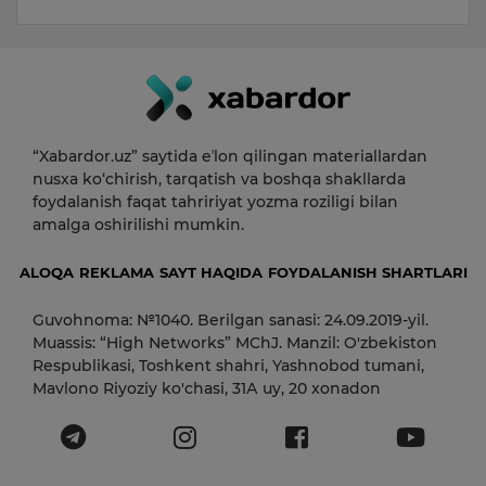
“Xabardor.uz” saytida eʼlon qilingan materiallardan
nusxa ko‘chirish, tarqatish va boshqa shakllarda
foydalanish faqat tahririyat yozma roziligi bilan
amalga oshirilishi mumkin.
ALOQA
REKLAMA
SAYT HAQIDA
FOYDALANISH SHARTLARI
Guvohnoma: №1040. Berilgan sanasi: 24.09.2019-yil.
Muassis: “High Networks” MChJ. Manzil: O'zbekiston
Respublikasi, Toshkent shahri, Yashnobod tumani,
Mavlono Riyoziy ko'chasi, 31А uy, 20 xonadon