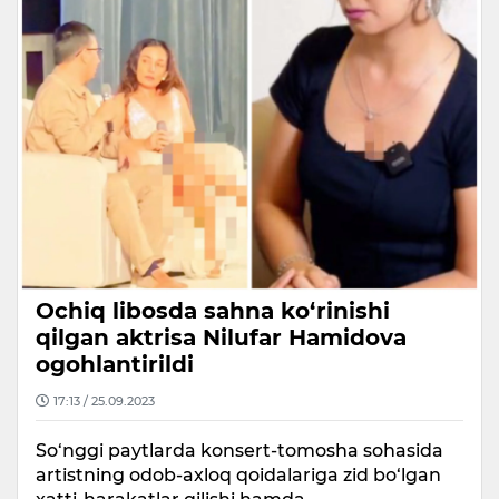
Ochiq libosda sahna ko‘rinishi
qilgan aktrisa Nilufar Hamidova
ogohlantirildi
17:13 / 25.09.2023
So‘nggi paytlarda konsert-tomosha sohasida
artistning odob-axloq qoidalariga zid bo‘lgan