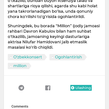
o‘tkazilib, bundan buyon litsenziya talab va
shartlariga rioya qilishi, agarda shu kabi holat
yana takrorlanadigan bo‘lsa, unda qonuniy
chora ko‘rilishi to‘g‘risida ogohlantirildi.
Shuningdek, bu borada “Million” ijodiy jamoasi
rahbari Davron Kabulov bilan ham suhbat
o‘tkazilib, jamoaning keyingi dasturlariga
aktrisa Nilufar Hamidovani jalb etmaslik
masalasi ko‘rib chiqildi.
O'zbekkonsert
Ogohlantirish
million
Ulashing