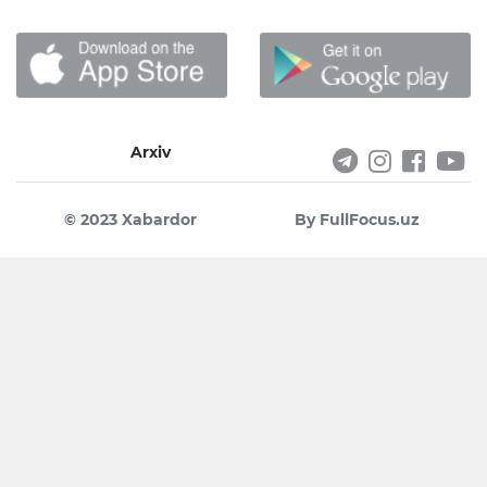
Arxiv
© 2023 Xabardor
By FullFocus.uz