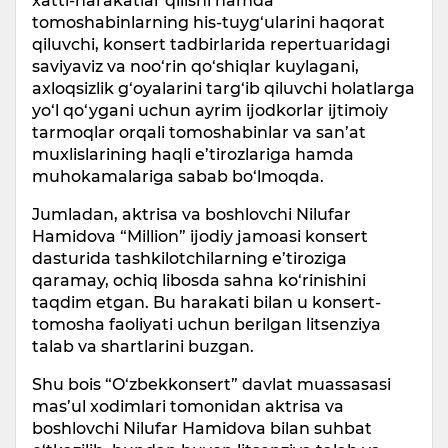
xatti-harakatlar qilishi hamda
tomoshabinlarning his-tuyg‘ularini haqorat
qiluvchi, konsert tadbirlarida repertuaridagi
saviyaviz va noo‘rin qo‘shiqlar kuylagani,
axloqsizlik g‘oyalarini targ‘ib qiluvchi holatlarga
yo‘l qo‘ygani uchun ayrim ijodkorlar ijtimoiy
tarmoqlar orqali tomoshabinlar va san’at
muxlislarining haqli e’tirozlariga hamda
muhokamalariga sabab bo‘lmoqda.
Jumladan, aktrisa va boshlovchi Nilufar
Hamidova “Million” ijodiy jamoasi konsert
dasturida tashkilotchilarning e’tiroziga
qaramay, ochiq libosda sahna ko‘rinishini
taqdim etgan. Bu harakati bilan u konsert-
tomosha faoliyati uchun berilgan litsenziya
talab va shartlarini buzgan.
Shu bois “O‘zbekkonsert” davlat muassasasi
mas’ul xodimlari tomonidan aktrisa va
boshlovchi Nilufar Hamidova bilan suhbat