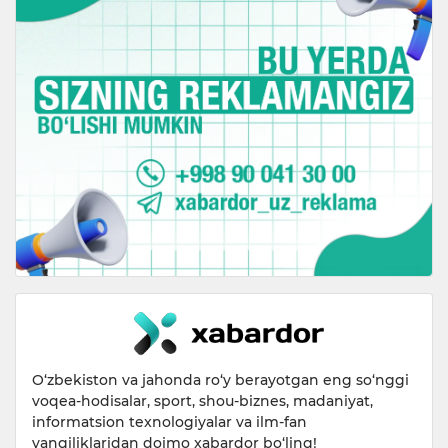
O‘zbekiston va jahonda ro‘y berayotgan eng so‘nggi
voqea-hodisalar, sport, shou-biznes, madaniyat,
informatsion texnologiyalar va ilm-fan
yangiliklaridan doimo xabardor bo‘ling!