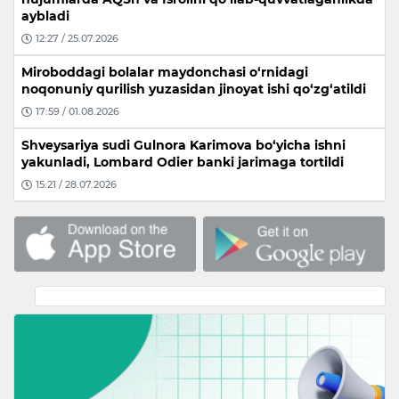
aybladi
12:27 / 25.07.2026
Miroboddagi bolalar maydonchasi o‘rnidagi
noqonuniy qurilish yuzasidan jinoyat ishi qo‘zg‘atildi
17:59 / 01.08.2026
Shveysariya sudi Gulnora Karimova bo‘yicha ishni
yakunladi, Lombard Odier banki jarimaga tortildi
15:21 / 28.07.2026