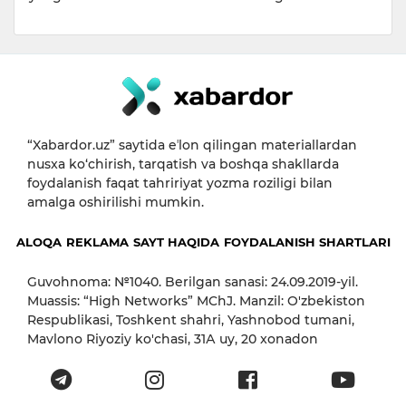
“Xabardor.uz” saytida eʼlon qilingan materiallardan
nusxa ko‘chirish, tarqatish va boshqa shakllarda
foydalanish faqat tahririyat yozma roziligi bilan
amalga oshirilishi mumkin.
ALOQA
REKLAMA
SAYT HAQIDA
FOYDALANISH SHARTLARI
Guvohnoma: №1040. Berilgan sanasi: 24.09.2019-yil.
Muassis: “High Networks” MChJ. Manzil: O'zbekiston
Respublikasi, Toshkent shahri, Yashnobod tumani,
Mavlono Riyoziy ko'chasi, 31А uy, 20 xonadon