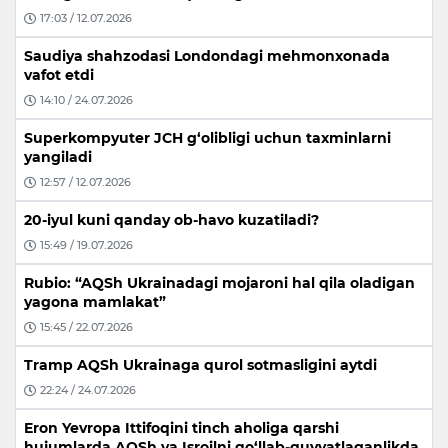
17:03 / 12.07.2026
Saudiya shahzodasi Londondagi mehmonxonada
vafot etdi
14:10 / 24.07.2026
Superkompyuter JCH g‘olibligi uchun taxminlarni
yangiladi
12:57 / 12.07.2026
20-iyul kuni qanday ob-havo kuzatiladi?
15:49 / 19.07.2026
Rubio: “AQSh Ukrainadagi mojaroni hal qila oladigan
yagona mamlakat”
15:45 / 22.07.2026
Tramp AQSh Ukrainaga qurol sotmasligini aytdi
22:24 / 24.07.2026
Eron Yevropa Ittifoqini tinch aholiga qarshi
hujumlarda AQSh va Isroilni qo‘llab-quvvatlaganlikda