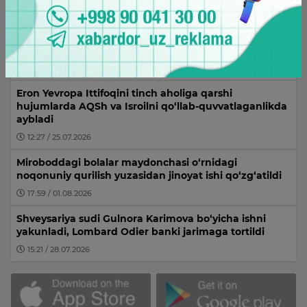
yagona mamlakat”
15:45 / 22.07.2026
Tramp AQSh Ukrainaga qurol sotmasligini aytdi
22:24 / 24.07.2026
Eron Yevropa Ittifoqini tinch aholiga qarshi
hujumlarda AQSh va Isroilni qo‘llab-quvvatlaganlikda
aybladi
12:27 / 25.07.2026
Miroboddagi bolalar maydonchasi o‘rnidagi
noqonuniy qurilish yuzasidan jinoyat ishi qo‘zg‘atildi
17:59 / 01.08.2026
Shveysariya sudi Gulnora Karimova bo‘yicha ishni
yakunladi, Lombard Odier banki jarimaga tortildi
15:21 / 28.07.2026