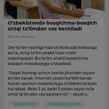
O‘zbekistonda bosqichma-bosqich
sirtqi ta’limdan voz kechiladi
16:39 / 30.06.2023
Oliy ta’lim vazirligi mas’uli Abduvali Xoliqovga
ko‘ra, sirtqi ta’lim shakli hozir o‘zini
oqlamayapti. Bu ta’lim shakli bosqichma-
bosqich masofaviyga o‘tkaziladi.
“Faqat buning uchun texnik jihatdan tayyor
bo‘lish kerak. Internet yaxshi bo‘lishi kerak.
Aynan qachon masofaviyga o‘tilishini jarayon
hal qiladi. Balki 3 yil, balki 5 yildan keyin to‘la
sirtqi ta’limdan voz kecharmiz” – deydi u.
Sirtqi ta'lim
masofaviy ta'lim