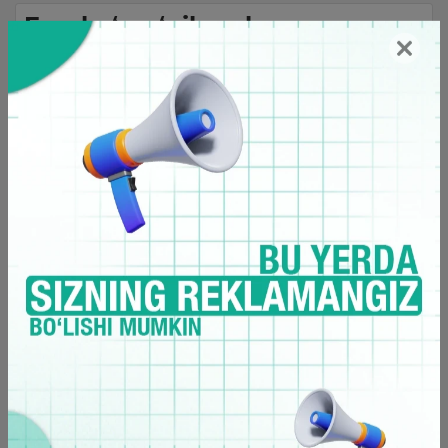
Eng ko‘p o‘qilganlar
Isroil havo kuchlari Livan janubidagi hududlarga
zarbalar berdi
16:09 / 11.07.2026
“Menga hurmatsizlik qilmang” – Messi
17:03 / 12.07.2026
Saudiya shahzodasi Londondagi mehmonxonada
vafot etdi
14:10 / 24.07.2026
Superkompyuter JCH g‘olibligi uchun taxminlarni
yangiladi
12:57 / 12.07.2026
20-iyul kuni qanday ob-havo kuzatiladi?
15:49 / 19.07.2026
Rubio: “AQSh Ukrainadagi mojaroni hal qila oladigan