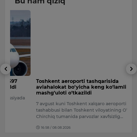
Bu ham qiziq
Toshkent aeroporti tashqarisida
T
aviahalokat bo‘yicha keng ko‘lamli o‘quv
O
mashg‘uloti o‘tkazildi
a
O‘
7 avgust kuni Toshkent xalqaro aeroporti
bi
tashabbusi bilan Toshkent viloyatining O‘rta
A
Chirchiq tumanida parvozlar xavfsizlig…
16:58 / 08.08.2026