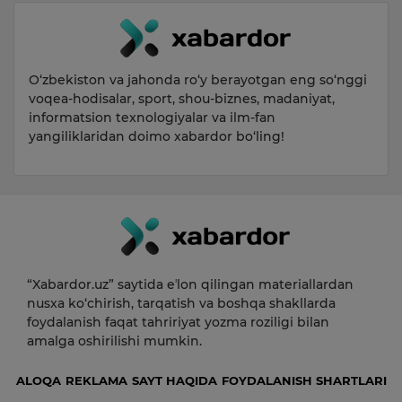
O‘zbekiston va jahonda ro‘y berayotgan eng so‘nggi
voqea-hodisalar, sport, shou-biznes, madaniyat,
informatsion texnologiyalar va ilm-fan
yangiliklaridan doimo xabardor bo‘ling!
“Xabardor.uz” saytida eʼlon qilingan materiallardan
nusxa ko‘chirish, tarqatish va boshqa shakllarda
foydalanish faqat tahririyat yozma roziligi bilan
amalga oshirilishi mumkin.
ALOQA
REKLAMA
SAYT HAQIDA
FOYDALANISH SHARTLARI