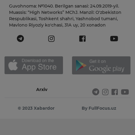
Guvohnoma: №1040. Berilgan sanasi: 24.09.2019-yil.
Muassis: “High Networks” MChJ. Manzil: O'zbekiston
Respublikasi, Toshkent shahri, Yashnobod tumani,
Mavlono Riyoziy ko'chasi, 31А uy, 20 xonadon
Arxiv
© 2023 Xabardor
By FullFocus.uz