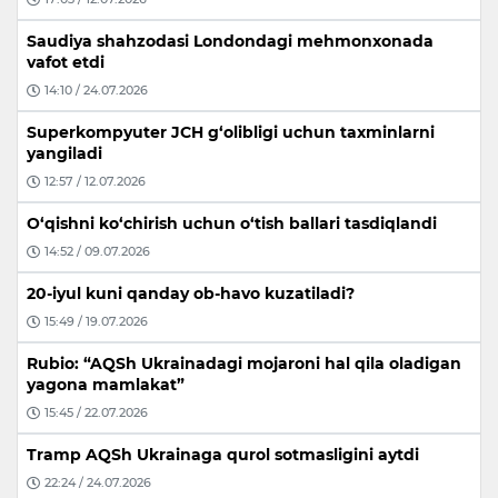
Saudiya shahzodasi Londondagi mehmonxonada
vafot etdi
14:10 / 24.07.2026
Superkompyuter JCH g‘olibligi uchun taxminlarni
yangiladi
12:57 / 12.07.2026
O‘qishni ko‘chirish uchun o‘tish ballari tasdiqlandi
14:52 / 09.07.2026
20-iyul kuni qanday ob-havo kuzatiladi?
15:49 / 19.07.2026
Rubio: “AQSh Ukrainadagi mojaroni hal qila oladigan
yagona mamlakat”
15:45 / 22.07.2026
Tramp AQSh Ukrainaga qurol sotmasligini aytdi
22:24 / 24.07.2026