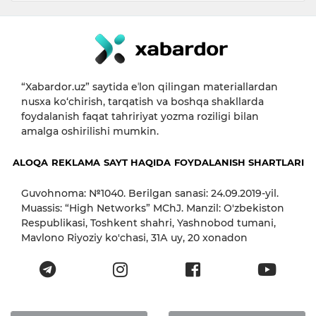
“Xabardor.uz” saytida eʼlon qilingan materiallardan
nusxa ko‘chirish, tarqatish va boshqa shakllarda
foydalanish faqat tahririyat yozma roziligi bilan
amalga oshirilishi mumkin.
ALOQA
REKLAMA
SAYT HAQIDA
FOYDALANISH SHARTLARI
Guvohnoma: №1040. Berilgan sanasi: 24.09.2019-yil.
Muassis: “High Networks” MChJ. Manzil: O'zbekiston
Respublikasi, Toshkent shahri, Yashnobod tumani,
Mavlono Riyoziy ko'chasi, 31А uy, 20 xonadon