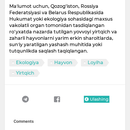
Maʼlumot uchun, Qozog‘iston, Rossiya
Federatsiyasi va Belarus Respublikasida
Hukumat yoki ekologiya sohasidagi maxsus
vakolatli organ tomonidan tasdiqlangan
ro‘yxatda nazarda tutilgan yovvoyi yirtqich va
zaharli hayvonlarni yarim erkin sharoitlarda,
sunʼiy yaratilgan yashash muhitida yoki
tutqunlikda saqlash taqiqlangan.
Ekologiya
Hayvon
Loyiha
Yirtqich
Ulashing