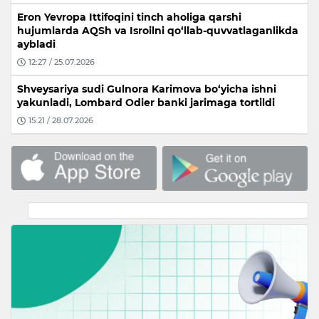
Eron Yevropa Ittifoqini tinch aholiga qarshi
hujumlarda AQSh va Isroilni qo‘llab-quvvatlaganlikda
aybladi
12:27 / 25.07.2026
Shveysariya sudi Gulnora Karimova bo‘yicha ishni
yakunladi, Lombard Odier banki jarimaga tortildi
15:21 / 28.07.2026