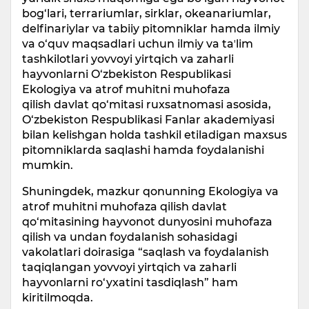
bog‘lari, terrariumlar, sirklar, okeanariumlar,
delfinariylar va tabiiy pitomniklar hamda ilmiy
va o‘quv maqsadlari uchun ilmiy va taʼlim
tashkilotlari yovvoyi yirtqich va zaharli
hayvonlarni O‘zbekiston Respublikasi
Ekologiya va atrof muhitni muhofaza
qilish davlat qo‘mitasi ruxsatnomasi asosida,
O‘zbekiston Respublikasi Fanlar akademiyasi
bilan kelishgan holda tashkil etiladigan maxsus
pitomniklarda saqlashi hamda foydalanishi
mumkin.
Shuningdek, mazkur qonunning Ekologiya va
atrof muhitni muhofaza qilish davlat
qo‘mitasining hayvonot dunyosini muhofaza
qilish va undan foydalanish sohasidagi
vakolatlari doirasiga “saqlash va foydalanish
taqiqlangan yovvoyi yirtqich va zaharli
hayvonlarni ro‘yxatini tasdiqlash” ham
kiritilmoqda.