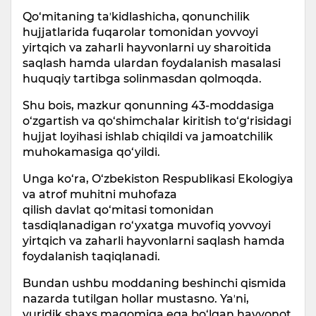
Qo‘mitaning taʼkidlashicha, qonunchilik
hujjatlarida fuqarolar tomonidan yovvoyi
yirtqich va zaharli hayvonlarni uy sharoitida
saqlash hamda ulardan foydalanish masalasi
huquqiy tartibga solinmasdan qolmoqda.
Shu bois, mazkur qonunning 43-moddasiga
o‘zgartish va qo‘shimchalar kiritish to‘g‘risidagi
hujjat loyihasi ishlab chiqildi va jamoatchilik
muhokamasiga qo‘yildi.
Unga ko‘ra, O‘zbekiston Respublikasi Ekologiya
va atrof muhitni muhofaza
qilish davlat qo‘mitasi tomonidan
tasdiqlanadigan ro‘yxatga muvofiq yovvoyi
yirtqich va zaharli hayvonlarni saqlash hamda
foydalanish taqiqlanadi.
Bundan ushbu moddaning beshinchi qismida
nazarda tutilgan hollar mustasno. Yaʼni,
yuridik shaxs maqomiga ega bo‘lgan hayvonot