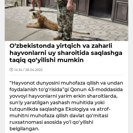
O‘zbekistonda yirtqich va zaharli
hayvonlarni uy sharoitida saqlashga
taqiq qo‘yilishi mumkin
14:34 / 28.04.2022
“Hayvonot dunyosini muhofaza qilish va undan
foydalanish to‘g‘risida”gi Qonun 43-moddasida
yovvoyi hayvonlarni yarim erkin sharoitlarda,
sunʼiy yaratilgan yashash muhitida yoki
tutqunlikda saqlashga Ekologiya va atrof-
muhitni muhofaza qilish davlat qo‘mitasi
ruxsatnomasi asosida yo‘l qo‘yilishi
belgilangan.