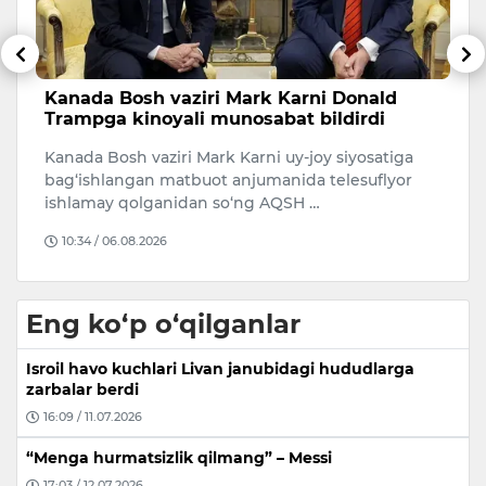
Kanada Bosh vaziri Mark Karni Donald
M
Trampga kinoyali munosabat bildirdi
Po
Kanada Bosh vaziri Mark Karni uy-joy siyosatiga
bo
bag‘ishlangan matbuot anjumanida telesuflyor
bo
ni
ishlamay qolganidan so‘ng AQSH …
10:34 / 06.08.2026
Eng ko‘p o‘qilganlar
Isroil havo kuchlari Livan janubidagi hududlarga
zarbalar berdi
16:09 / 11.07.2026
“Menga hurmatsizlik qilmang” – Messi
17:03 / 12.07.2026