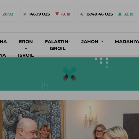
28.92
₽
146.19 UZS
-0.18
€
13749.46 UZS
32.19
INA
ERON
FALASTIN-
JAHON
MADANIY
–
ISROIL
IYA
ISROIL