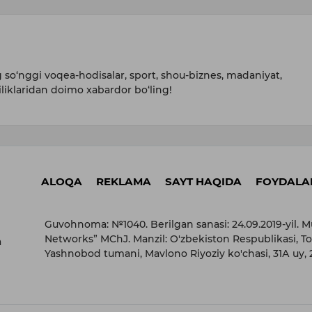
so‘nggi voqea-hodisalar, sport, shou-biznes, madaniyat,
iliklaridan doimo xabardor bo‘ling!
ALOQA
REKLAMA
SAYT HAQIDA
FOYDALAN
Guvohnoma: №1040. Berilgan sanasi: 24.09.2019-yil. M
Networks” MChJ. Manzil: O'zbekiston Respublikasi, To
a
Yashnobod tumani, Mavlono Riyoziy ko'chasi, 31А uy,