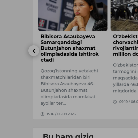
r muhiti —
Bibisora Asaubayeva
O‘zbekis
ar orqali
Samarqanddagi
chorvachi
Butunjahon shaxmat
rivojlant
har hokimi
olimpiadasida ishtirok
million do
zakov
etadi
O‘zbekisto
espublikasi
Qozog‘istonning yetakchi
tarmog‘ini r
shaxmatchilaridan biri
maqsadida
yasining
Bibisora Asaubayeva 46-
yillarda 463
ligi va qon…
Butunjahon shaxmat
miqdorida 
olimpiadasida mamlakat
026
09:19 / 06.
ayollar ter…
15:16 / 06.08.2026
Bu ham qiziq