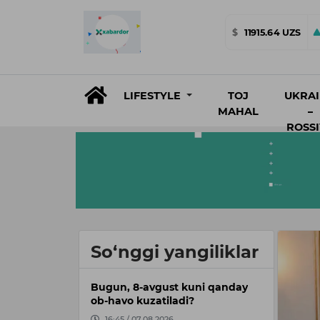
$
11915.64 UZS
LIFESTYLE
TOJ
UKRA
MAHAL
–
ROSS
So‘nggi yangiliklar
Bugun, 8-avgust kuni qanday
ob-havo kuzatiladi?
16:45 / 07.08.2026