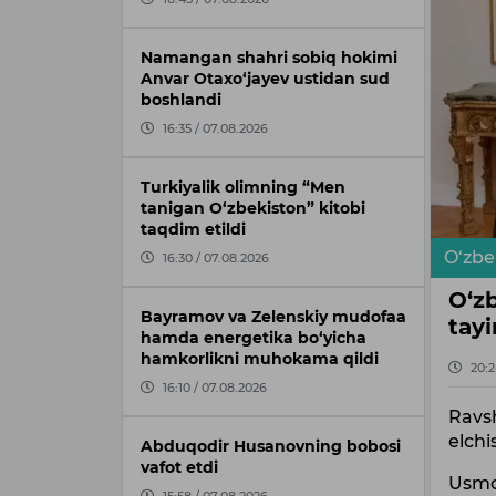
Namangan shahri sobiq hokimi
Anvar Otaxo‘jayev ustidan sud
boshlandi
16:35 / 07.08.2026
Turkiyalik olimning “Men
tanigan O‘zbekiston” kitobi
taqdim etildi
O‘zbe
16:30 / 07.08.2026
O‘zb
Bayramov va Zelenskiy mudofaa
tayi
hamda energetika bo‘yicha
hamkorlikni muhokama qildi
20:2
16:10 / 07.08.2026
Ravs
elchi
Abduqodir Husanovning bobosi
vafot etdi
Usmo
15:58 / 07.08.2026