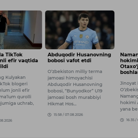
a TikTok
Abduqodir Husanovning
Namang
nli efir vaqtida
bobosi vafot etdi
hokimi
ildi
Otaxo‘
O‘zbekiston milliy terma
boshla
ng Kulyakan
jamoasi himoyachisi
Jinoyat 
kTok blogeri
Abduqodir Husanovning
O‘zbeki
lum jonli efir
bobosi, “Bunyodkor” U19
Namanga
ma’lum qurolli
jamoasi bosh murabbiyi
hokimi 
ujumiga uchrab,
Hikmat Hos…
yana be
15:58 / 07.08.2026
16:35 /
08.2026