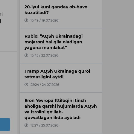
20-iyul kuni qanday ob-havo
kuzatiladi?
ni
i
15:49 / 19.07.2026
Rubio: “AQSh Ukrainadagi
mojaroni hal qila oladigan
yagona mamlakat”
15:45 / 22.07.2026
Tramp AQSh Ukrainaga qurol
sotmasligini aytdi
22:24 / 24.07.2026
Eron Yevropa Ittifoqini tinch
aholiga qarshi hujumlarda AQSh
va Isroilni qo‘llab-
quvvatlaganlikda aybladi
12:27 / 25.07.2026