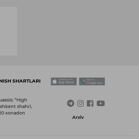
ISH SHARTLARI
uassis: “High
shkent shahri,
 20 xonadon
Arxiv