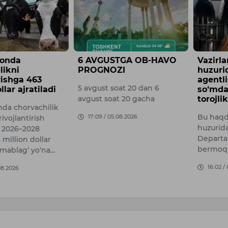
tonda
6 AVGUSTGA OB-HAVO
Vazirl
likni
PROGNOZI
huzuri
irishga 463
agentli
5 avgust soat 20 dan 6
llar ajratiladi
so‘mdan
avgust soat 20 gacha
torojlik
nda chorvachilik
Bu haqd
17:09 / 05.08.2026
ivojlantirish
huzurid
 2026–2028
Departa
 million dollar
bermoq
mablag‘ yo‘na…
16:02 /
08.2026