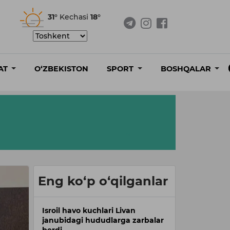
31°
Kechasi
18°
AT
O‘ZBEKISTON
SPORT
BOSHQALAR
Eng ko‘p o‘qilganlar
Isroil havo kuchlari Livan
janubidagi hududlarga zarbalar