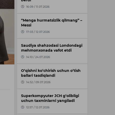
berdi
16:09 / 11.07.2026
“Menga hurmatsizlik qilmang” –
Messi
17:03 / 12.07.2026
Saudiya shahzodasi Londondagi
mehmonxonada vafot etdi
14:10 / 24.07.2026
O‘qishni ko‘chirish uchun o‘tish
ballari tasdiqlandi
14:52 / 09.07.2026
Superkompyuter JCH g‘olibligi
uchun taxminlarni yangiladi
12:57 / 12.07.2026