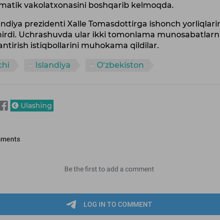
omatik vakolatxonasini boshqarib kelmoqda.
andiya prezidenti Xalle Tomasdottirga ishonch yorliqlari
hirdi. Uchrashuvda ular ikki tomonlama munosabatlarn
lantirish istiqbollarini muhokama qildilar.
chi
Islandiya
O‘zbekiston
Ulashing