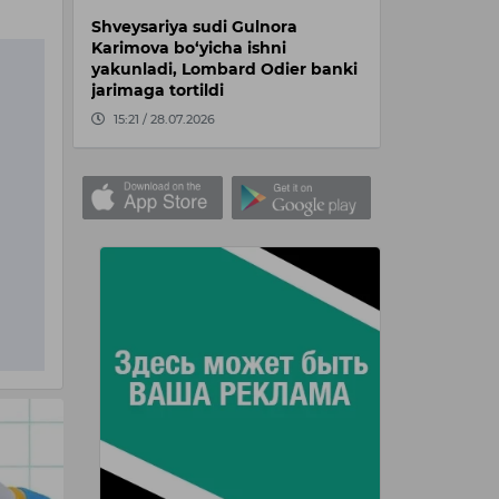
Shveysariya sudi Gulnora
Karimova bo‘yicha ishni
yakunladi, Lombard Odier banki
jarimaga tortildi
15:21 / 28.07.2026