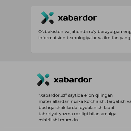
O‘zbekiston va jahonda ro‘y berayotgan eng 
informatsion texnologiyalar va ilm-fan yang
“Xabardor.uz” saytida eʼlon qilingan
materiallardan nusxa ko‘chirish, tarqatish v
boshqa shakllarda foydalanish faqat
tahririyat yozma roziligi bilan amalga
oshirilishi mumkin.