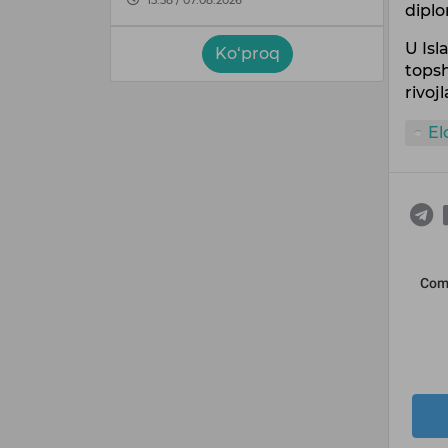
dipl
U Isl
Ko‘proq
tops
rivoj
El