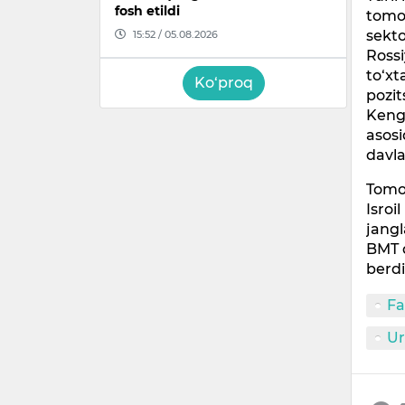
fosh etildi
tomon
sekto
15:52 / 05.08.2026
Rossi
to‘xt
Ko‘proq
pozit
Kenga
asosi
davla
Tomon
Isroi
jangl
BMT q
berdi
Fa
U