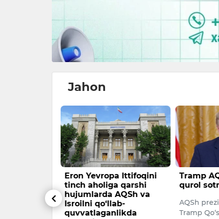
Jahon
ohlar
Eron Yevropa Ittifoqini
Tramp AQ
ulab tushdi
tinch aholiga qarshi
qurol sot
hujumlarda AQSh va
ng barchasi
AQSh prezi
Isroilni qo‘llab-
quvvatlaganlikda
Tramp Qo‘s