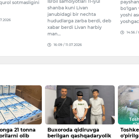
Isroil samolyotlari 11-iyul
payshan
qurol sotmasligini
shanba kuni Livan
bo‘lgan
janubidagi bir nechta
yoshi a
07.2026
hududlarga zarba berdi, deb
yoshgac
xabar berdi Livan harbiy
14:56 /
man…
16:09 / 11.07.2026
onga 21 tonna
Buxoroda qidiruvga
Toshke
rilarni olib
berilgan qashqadaryolik
o‘piril