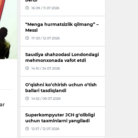
berdi
16:09 / 11.07.2026
“Menga hurmatsizlik qilmang” –
Messi
17:03 / 12.07.2026
Saudiya shahzodasi Londondagi
mehmonxonada vafot etdi
14:10 / 24.07.2026
O‘qishni ko‘chirish uchun o‘tish
ballari tasdiqlandi
14:52 / 09.07.2026
bar
k
Superkompyuter JCH g‘olibligi
uchun taxminlarni yangiladi
12:57 / 12.07.2026