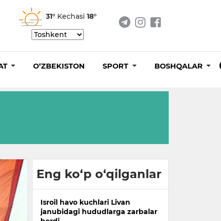
31°
Kechasi
18°
AT
O‘ZBEKISTON
SPORT
BOSHQALAR
Eng ko‘p o‘qilganlar
Isroil havo kuchlari Livan
janubidagi hududlarga zarbalar