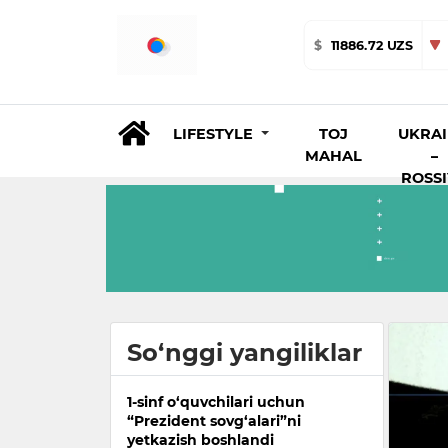
$
11886.72 UZS
LIFESTYLE
TOJ
UKRA
MAHAL
–
ROSS
So‘nggi yangiliklar
1-sinf o‘quvchilari uchun
“Prezident sovg‘alari”ni
yetkazish boshlandi