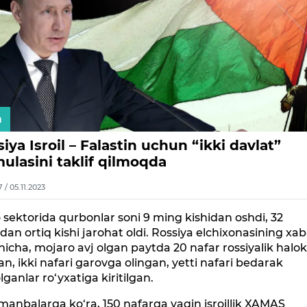
n
iya Isroil – Falastin uchun “ikki davlat”
ulasini taklif qilmoqda
7 / 05.11.2023
 sektorida qurbonlar soni 9 ming kishidan oshdi, 32
an ortiq kishi jarohat oldi. Rossiya elchixonasining xa
hicha, mojaro avj olgan paytda 20 nafar rossiyalik halo
an, ikki nafari garovga olingan, yetti nafari bedarak
lganlar ro‘yxatiga kiritilgan.
 manbalarga ko‘ra, 150 nafarga yaqin isroillik XAMAS