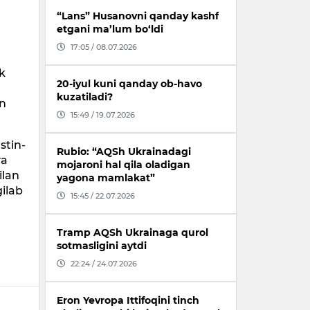
“Lans” Husanovni qanday kashf
etgani ma’lum bo‘ldi
17:05 / 08.07.2026
ik
20-iyul kuni qanday ob-havo
kuzatiladi?
in
15:49 / 19.07.2026
stin-
Rubio: “AQSh Ukrainadagi
va
mojaroni hal qila oladigan
ilan
yagona mamlakat”
gilab
15:45 / 22.07.2026
Tramp AQSh Ukrainaga qurol
sotmasligini aytdi
22:24 / 24.07.2026
Eron Yevropa Ittifoqini tinch