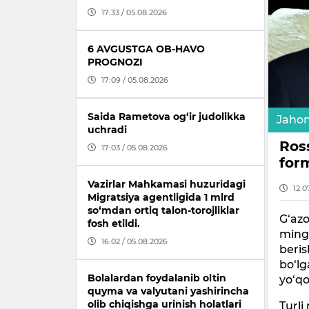
17:33 / 05.08.2026
6 AVGUSTGA OB-HAVO
PROGNOZI
17:09 / 05.08.2026
Saida Rametova og‘ir judolikka
Jaho
uchradi
Ross
17:03 / 05.08.2026
form
Vazirlar Mahkamasi huzuridagi
12:0
Migratsiya agentligida 1 mlrd
so‘mdan ortiq talon-torojliklar
G‘azo
fosh etildi.
mingd
16:02 / 05.08.2026
beris
bo‘lg
Bolalardan foydalanib oltin
yo‘qo
quyma va valyutani yashirincha
olib chiqishga urinish holatlari
Turli