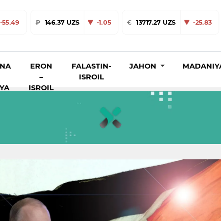
-55.49
₽
146.37 UZS
-1.05
€
13717.27 UZS
-25.83
INA
ERON
FALASTIN-
JAHON
MADANIY
–
ISROIL
IYA
ISROIL