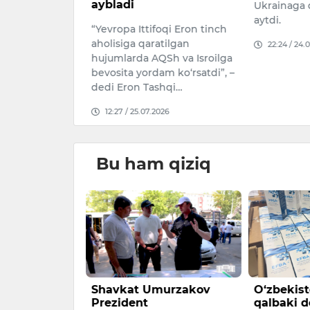
aybladi
Ukrainaga 
026
aytdi.
“Yevropa Ittifoqi Eron tinch
aholisiga qaratilgan
22:24 / 24.
hujumlarda AQSh va Isroilga
bevosita yordam ko‘rsatdi”, –
dedi Eron Tashqi…
12:27 / 25.07.2026
Bu ham qiziq
ngi ob-havo
Shavkat Umurzakov
O‘zbekist
Prezident
qalbaki do