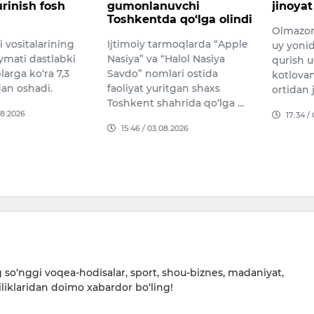
urinish fosh
gumonlanuvchi
jinoyat
Toshkentda qo‘lga olindi
Olmazor
 vositalarining
Ijtimoiy tarmoqlarda “Apple
uy yon
mati dastlabki
Nasiya” va “Halol Nasiya
qurish 
larga ko‘ra 7,3
Savdo” nomlari ostida
kotlovan
an oshadi.
faoliyat yuritgan shaxs
ortidan 
Toshkent shahrida qo‘lga …
08.2026
17:34 /
15:46 / 03.08.2026
so‘nggi voqea-hodisalar, sport, shou-biznes, madaniyat,
iliklaridan doimo xabardor bo‘ling!