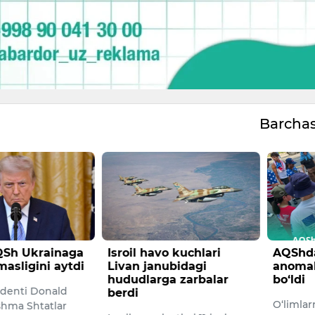
Barcha
Sh Ukrainaga
Isroil havo kuchlari
AQShda
masligini aytdi
Livan janubidagi
anomal
hududlarga zarbalar
bo‘ldi
denti Donald
berdi
O‘limlar
hma Shtatlar