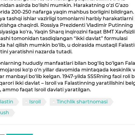
idan asirda bo‘lishi mumkin. Harakatning o‘zi G‘azo
rida 200-250 nafarga yaqin mahbus borligini bildirgan.
ya tashqi ishlar vazirligi tomonlarni harbiy harakatlarni
atishga chaqirdi. Rossiya Prezidenti Vladimir Putinning
siyasiga ko‘ra, Yaqin Sharq inqirozini faqat BMT Xavfsizl
shi tomonidan tasdiqlangan “ikki davlat” formulasi
da hal qilish mumkin bo‘lib, u doirasida mustaqil Falast
tini yaratishni nazarda tutadi.
larning hududiy manfaatlari bilan bog‘liq bo‘lgan Fala
l mojarosi ko‘p o‘n yillar davomida mintaqada keskinlik 
ar manbayi bo‘lib kelgan. 1947-yilda SSSRning faol roli b
arori ikki davlat – Isroil va Falastinning yaratilishini bel
, ammo faqat Isroil davlati yaratilgan.
lastin
Isroil
Tinchlik shartnomasi
rush