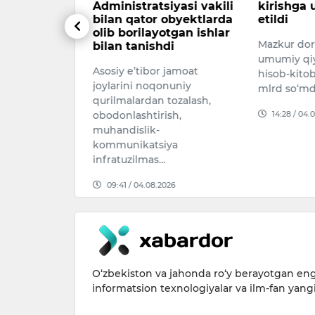
Administratsiyasi vakili
kirishga 
rida havo
bilan qator obyektlarda
etildi
vaqti-vaqti
olib borilayotgan ishlar
Mazkur dori
bilan tanishdi
chan bo‘ladi,
umumiy qiy
k kutilmaydi.
Asosiy e’tibor jamoat
hisob-kitob
dan 3-…
joylarini noqonuniy
mlrd so‘md
qurilmalardan tozalash,
026
14:28 / 04.
obodonlashtirish,
muhandislik-
kommunikatsiya
infratuzilmas…
09:41 / 04.08.2026
O‘zbekiston va jahonda ro‘y berayotgan eng 
informatsion texnologiyalar va ilm-fan yang