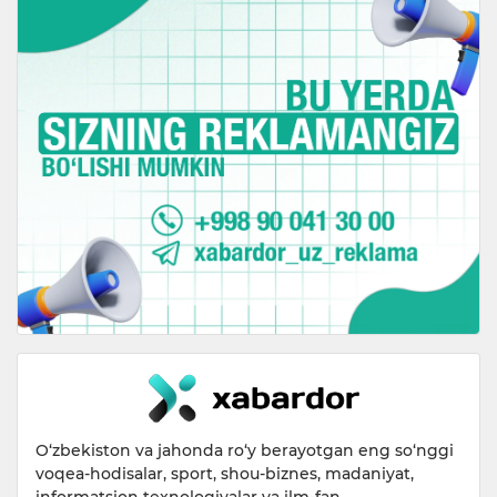
O‘zbekiston va jahonda ro‘y berayotgan eng so‘nggi
voqea-hodisalar, sport, shou-biznes, madaniyat,
informatsion texnologiyalar va ilm-fan