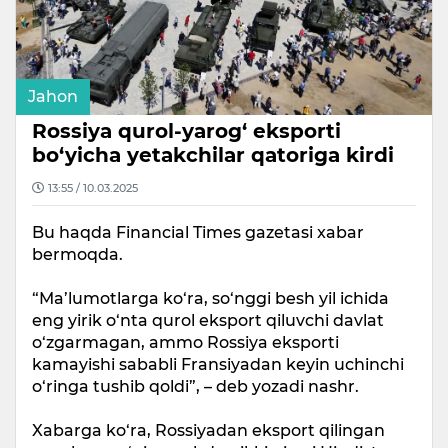
Jahon
Rossiya qurol-yarog‘ eksporti
bo‘yicha yetakchilar qatoriga kirdi
13:55 / 10.03.2025
Bu haqda Financial Times gazetasi xabar
bermoqda.
“Ma’lumotlarga ko‘ra, so‘nggi besh yil ichida
eng yirik o‘nta qurol eksport qiluvchi davlat
o‘zgarmagan, ammo Rossiya eksporti
kamayishi sababli Fransiyadan keyin uchinchi
o‘ringa tushib qoldi”, – deb yozadi nashr.
Xabarga ko‘ra, Rossiyadan eksport qilingan