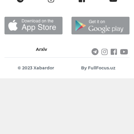
Arxiv
© 2023 Xabardor
By FullFocus.uz