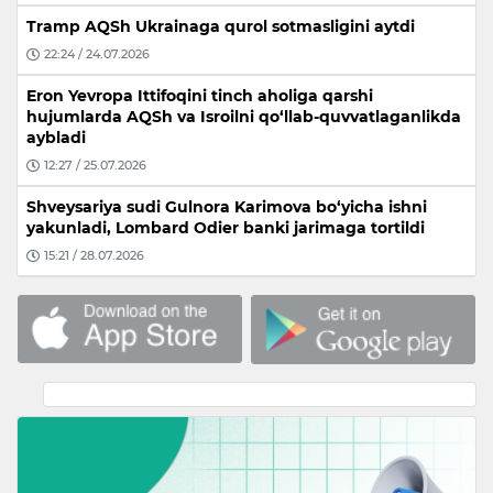
Tramp AQSh Ukrainaga qurol sotmasligini aytdi
22:24 / 24.07.2026
Eron Yevropa Ittifoqini tinch aholiga qarshi
hujumlarda AQSh va Isroilni qo‘llab-quvvatlaganlikda
aybladi
12:27 / 25.07.2026
Shveysariya sudi Gulnora Karimova bo‘yicha ishni
yakunladi, Lombard Odier banki jarimaga tortildi
15:21 / 28.07.2026