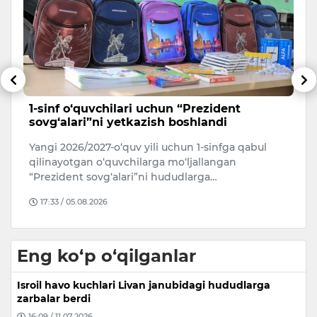
1-sinf o‘quvchilari uchun “Prezident
A
sovg‘alari”ni yetkazish boshlandi
O‘
20
Yangi 2026/2027-o‘quv yili uchun 1-sinfga qabul
A
qilinayotgan o‘quvchilarga mo‘ljallangan
j
“Prezident sovg‘alari”ni hududlarga…
17:33 / 05.08.2026
Eng ko‘p o‘qilganlar
Isroil havo kuchlari Livan janubidagi hududlarga
zarbalar berdi
16:09 / 11.07.2026