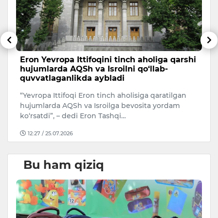
Eron Yevropa Ittifoqini tinch aholiga qarshi
T
hujumlarda AQSh va Isroilni qo‘llab-
a
quvvatlaganlikda aybladi
A
“Yevropa Ittifoqi Eron tinch aholisiga qaratilgan
Uk
hujumlarda AQSh va Isroilga bevosita yordam
ko‘rsatdi”, – dedi Eron Tashqi…
12:27 / 25.07.2026
Bu ham qiziq