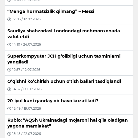
“Menga hurmatsizlik qilmang” – Messi
17:03 / 12.07.2026
Saudiya shahzodasi Londondagi mehmonxonada
vafot etdi
14:10 / 24.07.2026
Superkompyuter JCH g‘olibligi uchun taxminlarni
yangiladi
12:57 / 12.07.2026
O‘qishni ko‘chirish uchun o‘tish ballari tasdiqlandi
14:52 / 09.07.2026
20-iyul kuni qanday ob-havo kuzatiladi?
15:49 / 19.07.2026
Rubio: “AQSh Ukrainadagi mojaroni hal qila oladigan
yagona mamlakat”
15:45 / 22.07.2026