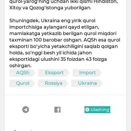
qurol-yarog‘ning uchdan ikki qismi Hindiston,
Xitoy va Qozog‘istonga yuborilgan.
Shuningdek, Ukraina eng yirik qurol
importchisiga aylangani qayd etilgan,
mamlakatga yetkazib berilgan qurol miqdori
taxminan 100 barobar oshgan. AQSh esa qurol
eksporti bo‘yicha yetakchiligini saqlab qolgan
holda, so‘nggi besh yil ichida jahon
eksportidagi ulushini 35 foizdan 43 foizga
oshirgan.
AQSh
Eksport
Import
Qurol
Rossiya
Ukraina
Ulashing