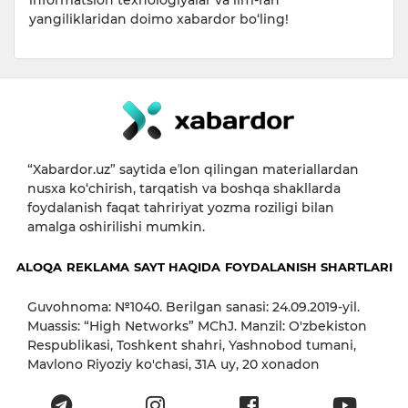
yangiliklaridan doimo xabardor bo‘ling!
“Xabardor.uz” saytida eʼlon qilingan materiallardan
nusxa ko‘chirish, tarqatish va boshqa shakllarda
foydalanish faqat tahririyat yozma roziligi bilan
amalga oshirilishi mumkin.
ALOQA
REKLAMA
SAYT HAQIDA
FOYDALANISH SHARTLARI
Guvohnoma: №1040. Berilgan sanasi: 24.09.2019-yil.
Muassis: “High Networks” MChJ. Manzil: O'zbekiston
Respublikasi, Toshkent shahri, Yashnobod tumani,
Mavlono Riyoziy ko'chasi, 31А uy, 20 xonadon