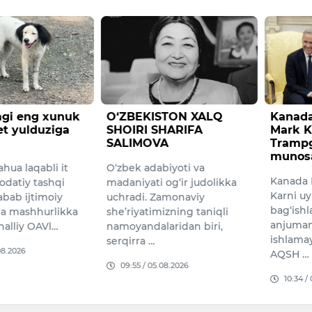
gi eng xunuk
​O‘ZBEKISTON XALQ
Kanada
net yulduziga
SHOIRI SHARIFA
Mark K
SALIMOVA
Trampg
munosa
hua laqabli it
O‘zbek adabiyoti va
Kanada 
odatiy tashqi
madaniyati og‘ir judolikka
Karni uy
sabab ijtimoiy
uchradi. Zamonaviy
bag‘ish
a mashhurlikka
she’riyatimizning taniqli
anjuman
halliy OAVl…
namoyandalaridan biri,
ishlama
serqirra …
08.2026
AQSH …
09:55 / 05.08.2026
10:34 /