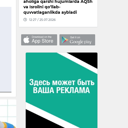
aholiga qarshi hujumlarda AQSh
va Isroilni qo‘llab-
quvvatlaganlikda aybladi
12:27 / 25.07.2026