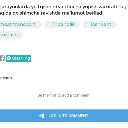
jarayonlarda yo‘l qismini vaqtincha yopish zarurati tug‘i
qida qo‘shimcha ravishda ma’lumot beriladi.
moat transporti
Tirbandlik
Toshkent
’mirlash
Ulashing