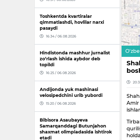
Toshkentda kvartiralar
qimmatlashdi, hovlilar narxi
pasaydi
16:34 / 06.08.2026
O‘zbe
Hindistonda mashhur jurnalist
zo‘rlash ishida aybdor deb
Shah
topildi
bos
16:25 / 06.08.2026
20:3
Andijonda yuk mashinasi
velosipedchini urib yubordi
Shahr
Amir 
15:20 / 06.08.2026
ishla
Bibisora Asaubayeva
Tirba
Samarqanddagi Butunjahon
quril
shaxmat olimpiadasida ishtirok
hold
etadi