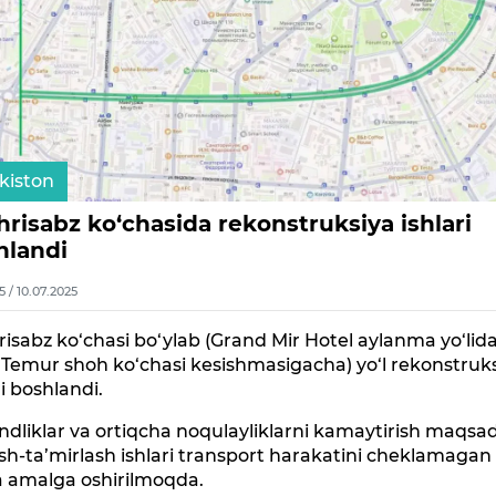
kiston
risabz ko‘chasida rekonstruksiya ishlari
hlandi
5 / 10.07.2025
isabz ko‘chasi bo‘ylab (Grand Mir Hotel aylanma yo‘lid
Temur shoh ko‘chasi kesishmasigacha) yo‘l rekonstruk
ri boshlandi.
ndliklar va ortiqcha noqulayliklarni kamaytirish maqsa
ish-ta’mirlash ishlari transport harakatini cheklamagan
a amalga oshirilmoqda.