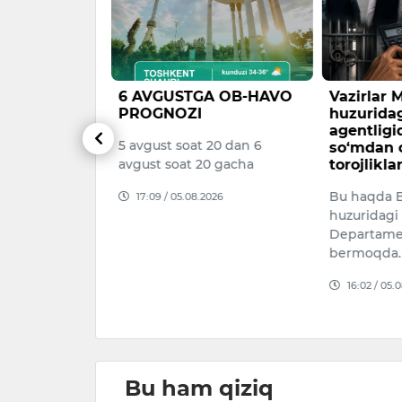
nda
6 AVGUSTGA OB-HAVO
Vazirlar
ni
PROGNOZI
huzuridag
shga 463
agentligi
5 avgust soat 20 dan 6
r ajratiladi
so‘mdan o
avgust soat 20 gacha
torojliklar
 chorvachilik
Bu haqda B
17:09 / 05.08.2026
jlantirish
huzuridagi
26–2028
Departame
llion dollar
bermoqda.
blag‘ yo‘na…
16:02 / 05.
026
Bu ham qiziq