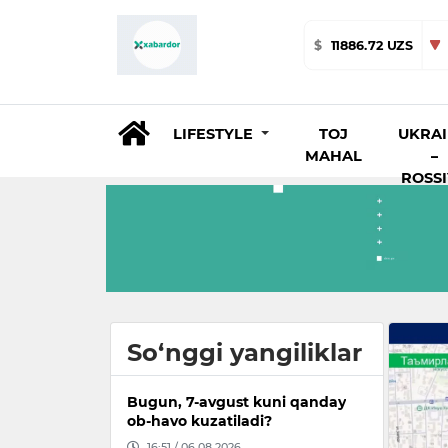
$
11886.72 UZS
LIFESTYLE
TOJ
UKRA
MAHAL
–
ROSS
So‘nggi yangiliklar
Bugun, 7-avgust kuni qanday
ob-havo kuzatiladi?
16:51 / 06.08.2026