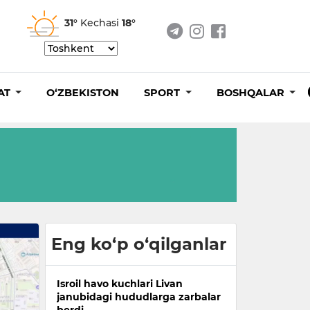
31°
Kechasi
18°
AT
O‘ZBEKISTON
SPORT
BOSHQALAR
Eng ko‘p o‘qilganlar
Isroil havo kuchlari Livan
janubidagi hududlarga zarbalar