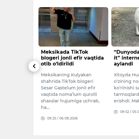
urilishga
Meksikada TikTok
“Dunyoda
i
blogeri jonli efir vaqtida
it” inter
otib o‘ldirildi
aylandi
ati, Farg‘ona
Meksikaning Kulyakan
Xitoyda Hua
yona
shahrida TikTok blogeri
o‘zining no
lini qiynab
Sesar Gastelum jonli efir
ko‘rinishi 
oqonuniy
vaqtida noma’lum qurolli
tarmoqlard
k qo‘yildi.
shaxslar hujumiga uchrab,
erishdi. Ma
026
ha…
09:52 / 05.
09:25 / 06.08.2026