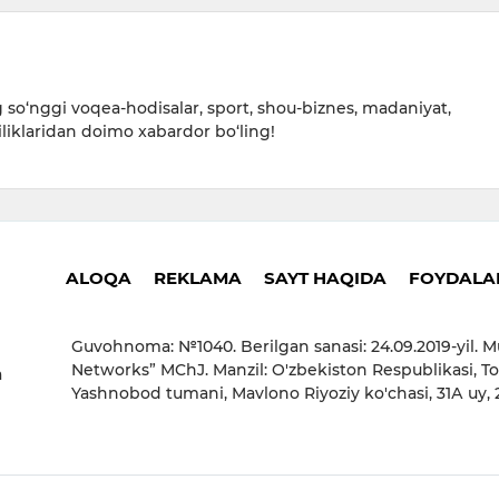
so‘nggi voqea-hodisalar, sport, shou-biznes, madaniyat,
iliklaridan doimo xabardor bo‘ling!
ALOQA
REKLAMA
SAYT HAQIDA
FOYDALAN
Guvohnoma: №1040. Berilgan sanasi: 24.09.2019-yil. M
Networks” MChJ. Manzil: O'zbekiston Respublikasi, To
a
Yashnobod tumani, Mavlono Riyoziy ko'chasi, 31А uy,