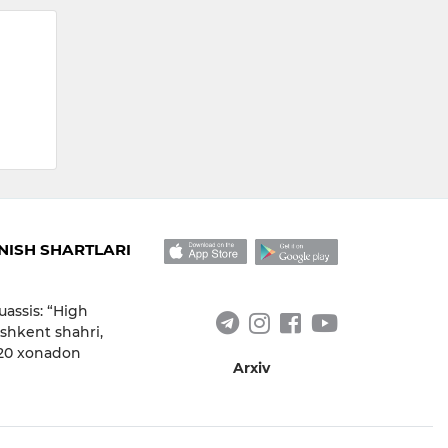
ISH SHARTLARI
uassis: “High
shkent shahri,
 20 xonadon
Arxiv