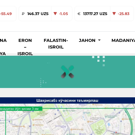
-55.49
₽
146.37 UZS
-1.05
€
13717.27 UZS
-25.83
INA
ERON
FALASTIN-
JAHON
MADANIY
–
ISROIL
IYA
ISROIL