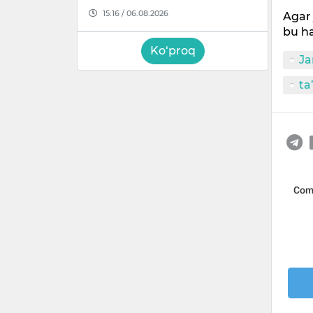
15:16 / 06.08.2026
Agar 
bu ha
Ko‘proq
Ja
ta