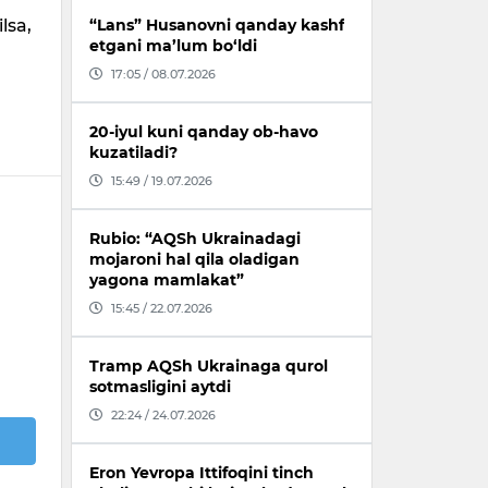
lsa,
“Lans” Husanovni qanday kashf
etgani ma’lum bo‘ldi
17:05 / 08.07.2026
20-iyul kuni qanday ob-havo
kuzatiladi?
15:49 / 19.07.2026
Rubio: “AQSh Ukrainadagi
mojaroni hal qila oladigan
yagona mamlakat”
15:45 / 22.07.2026
Tramp AQSh Ukrainaga qurol
sotmasligini aytdi
22:24 / 24.07.2026
Eron Yevropa Ittifoqini tinch