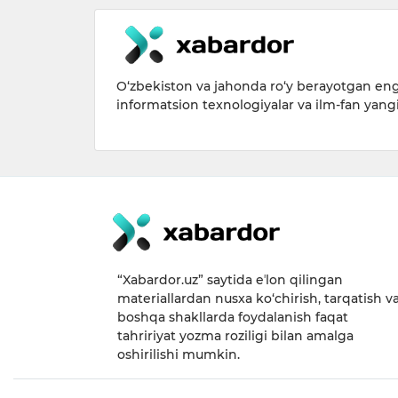
O‘zbekiston va jahonda ro‘y berayotgan eng 
informatsion texnologiyalar va ilm-fan yang
“Xabardor.uz” saytida eʼlon qilingan
materiallardan nusxa ko‘chirish, tarqatish v
boshqa shakllarda foydalanish faqat
tahririyat yozma roziligi bilan amalga
oshirilishi mumkin.