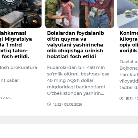
 Mahkamasi
Bolalardan foydalanib
Konime
i Migratsiya
oltin quyma va
kilogr
da 1 mlrd
valyutani yashirincha
opiy o
rtiq talon-
olib chiqishga urinish
xorijli
 fosh etildi.
holatlari fosh etildi
Davlat x
osh prokuratura
Fuqarolardan biri 450 mln
Bojxona 
so‘mlik oltinni, boshqasi esa
hamkorl
nt xabar
40 ming AQSh dollar
viloyati
miqdoridagi banknotlarni
tadbir 
O‘zbekistondan yashirin…
08.2026
15:34 /
15:52 / 05.08.2026