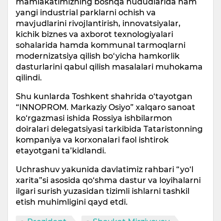
mamlakatimizning boshqa hududlarida ham
yangi industrial parklarni ochish va
mavjudlarini rivojlantirish, innovatsiyalar,
kichik biznes va axborot texnologiyalari
sohalarida hamda kommunal tarmoqlarni
modernizatsiya qilish bo‘yicha hamkorlik
dasturlarini qabul qilish masalalari muhokama
qilindi.
Shu kunlarda Toshkent shahrida o‘tayotgan
“INNOPROM. Markaziy Osiyo” xalqaro sanoat
ko‘rgazmasi ishida Rossiya ishbilarmon
doiralari delegatsiyasi tarkibida Tataristonning
kompaniya va korxonalari faol ishtirok
etayotgani ta’kidlandi.
Uchrashuv yakunida davlatimiz rahbari “yo‘l
xarita”si asosida qo‘shma dastur va loyihalarni
ilgari surish yuzasidan tizimli ishlarni tashkil
etish muhimligini qayd etdi.