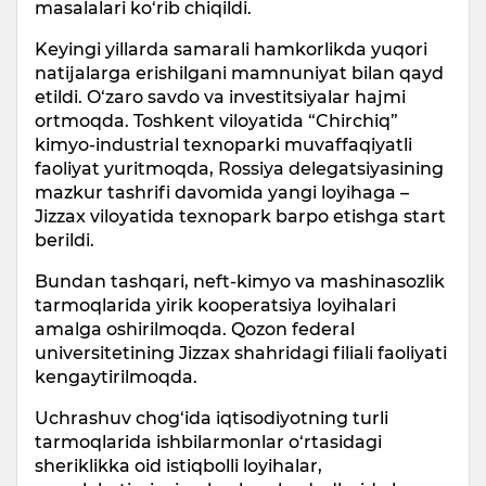
masalalari ko‘rib chiqildi.
Keyingi yillarda samarali hamkorlikda yuqori
natijalarga erishilgani mamnuniyat bilan qayd
etildi. O‘zaro savdo va investitsiyalar hajmi
ortmoqda. Toshkent viloyatida “Chirchiq”
kimyo-industrial texnoparki muvaffaqiyatli
faoliyat yuritmoqda, Rossiya delegatsiyasining
mazkur tashrifi davomida yangi loyihaga –
Jizzax viloyatida texnopark barpo etishga start
berildi.
Bundan tashqari, neft-kimyo va mashinasozlik
tarmoqlarida yirik kooperatsiya loyihalari
amalga oshirilmoqda. Qozon federal
universitetining Jizzax shahridagi filiali faoliyati
kengaytirilmoqda.
Uchrashuv chog‘ida iqtisodiyotning turli
tarmoqlarida ishbilarmonlar o‘rtasidagi
sheriklikka oid istiqbolli loyihalar,