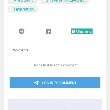
Prezident
Shavkat Mirziyoyev
Tatariston
Ulashing