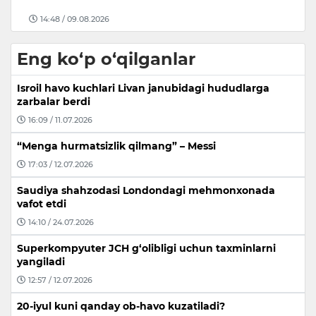
09:26 / 08.08.2026
Eng ko‘p o‘qilganlar
Isroil havo kuchlari Livan janubidagi hududlarga
zarbalar berdi
16:09 / 11.07.2026
“Menga hurmatsizlik qilmang” – Messi
17:03 / 12.07.2026
Saudiya shahzodasi Londondagi mehmonxonada
vafot etdi
14:10 / 24.07.2026
Superkompyuter JCH g‘olibligi uchun taxminlarni
yangiladi
12:57 / 12.07.2026
20-iyul kuni qanday ob-havo kuzatiladi?