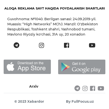
ALOQA
REKLAMA
SAYT HAQIDA
FOYDALANISH SHARTLARI
Guvohnoma: №1040. Berilgan sanasi: 24.09.2019-yil.
Muassis: “High Networks” MChJ. Manzil: O'zbekiston
Respublikasi, Toshkent shahri, Yashnobod tumani,
Mavlono Riyoziy ko'chasi, 31А uy, 20 xonadon
Arxiv
© 2023 Xabardor
By FullFocus.uz