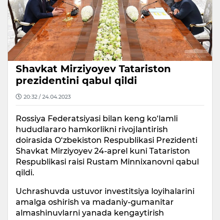
Shavkat Mirziyoyev Tatariston
prezidentini qabul qildi
20:32 / 24.04.2023
Rossiya Federatsiyasi bilan keng ko‘lamli
hududlararo hamkorlikni rivojlantirish
doirasida O‘zbekiston Respublikasi Prezidenti
Shavkat Mirziyoyev 24-aprel kuni Tatariston
Respublikasi raisi Rustam Minnixanovni qabul
qildi.
Uchrashuvda ustuvor investitsiya loyihalarini
amalga oshirish va madaniy-gumanitar
almashinuvlarni yanada kengaytirish