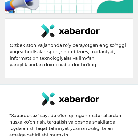
O‘zbekiston va jahonda ro‘y berayotgan eng so‘nggi
voqea-hodisalar, sport, shou-biznes, madaniyat,
informatsion texnologiyalar va ilm-fan
yangiliklaridan doimo xabardor bo‘ling!
“Xabardor.uz” saytida eʼlon qilingan materiallardan
nusxa ko‘chirish, tarqatish va boshqa shakllarda
foydalanish faqat tahririyat yozma roziligi bilan
amalga oshirilishi mumkin.