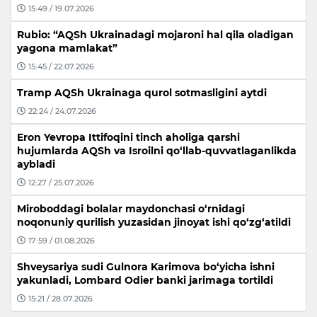
15:49 / 19.07.2026
Rubio: “AQSh Ukrainadagi mojaroni hal qila oladigan
yagona mamlakat”
15:45 / 22.07.2026
Tramp AQSh Ukrainaga qurol sotmasligini aytdi
22:24 / 24.07.2026
Eron Yevropa Ittifoqini tinch aholiga qarshi
hujumlarda AQSh va Isroilni qo‘llab-quvvatlaganlikda
aybladi
12:27 / 25.07.2026
Miroboddagi bolalar maydonchasi o‘rnidagi
noqonuniy qurilish yuzasidan jinoyat ishi qo‘zg‘atildi
17:59 / 01.08.2026
Shveysariya sudi Gulnora Karimova bo‘yicha ishni
yakunladi, Lombard Odier banki jarimaga tortildi
15:21 / 28.07.2026