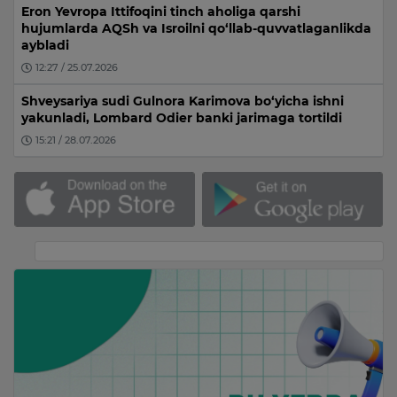
Eron Yevropa Ittifoqini tinch aholiga qarshi
hujumlarda AQSh va Isroilni qo‘llab-quvvatlaganlikda
aybladi
12:27 / 25.07.2026
Shveysariya sudi Gulnora Karimova bo‘yicha ishni
yakunladi, Lombard Odier banki jarimaga tortildi
15:21 / 28.07.2026