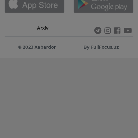
Arxiv
© 2023 Xabardor
By FullFocus.uz