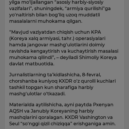
yilga mo‘ljallangan “asosiy harbiy-siyosiy
vazifalari”, shuningdek, “armiya qurilishi”ga
yo‘naltirish bilan bog‘liq uzoq muddatli
masalalarni muhokama qilgan.
“Mavjud vaziyatdan chiqish uchun KPA
(Koreya xalq armiyasi, tahr.) operasiyalari
hamda jangovar mashg‘ulotlarini doimiy
ravishda kengaytirish va kuchaytirish masalasi
muhokama qilindi”, – deyiladi Shimoliy Koreya
davlat matbuotida.
Jurnalistlarning ta’kidlashicha, 8-fevral,
chorshanba kuniyoq KXDR o‘z qurolli kuchlari
tashkil topgan kun sharafiga harbiy
mashg‘ulotlar o‘tkazadi.
Materialda aytilishicha, ayni paytda Pxenyan
AQSH va Janubiy Koreyaning harbiy
mashqlarini qoralagan. KXDR Vashington va
Seul “so‘nggi qizil chiziqqa” erishganiga amin.