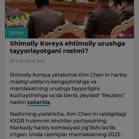
Jahon
Shimoliy Koreya ehtimoliy urushga
tayyorlayotgani rostmi?
10:26 / 08.02.2023
Shimoliy Koreya yetakchisi Kim Chen In harbiy
mashg‘ulotlarni kengaytirishga va
mamlakatning urushga tayyorligini
kuchaytirishga va’da berdi, deyiladi “Reuters”
nashri
xabarida
.
Nashrning yozishicha, Kim Chen In raisligidagi
KXDR hukmron ishchilar partiyasining
Markaziy harbiy komissiyasi yig‘ilishi bo‘lib
o‘tgan. Unda rasmiylar mamlakatning 2023-