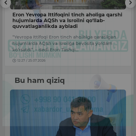
Eron Yevropa Ittifoqini tinch aholiga qarshi
T
hujumlarda AQSh va Isroilni qo‘llab-
a
quvvatlaganlikda aybladi
A
“Yevropa Ittifoqi Eron tinch aholisiga qaratilgan
Uk
hujumlarda AQSh va Isroilga bevosita yordam
ko‘rsatdi”, – dedi Eron Tashqi…
12:27 / 25.07.2026
Bu ham qiziq