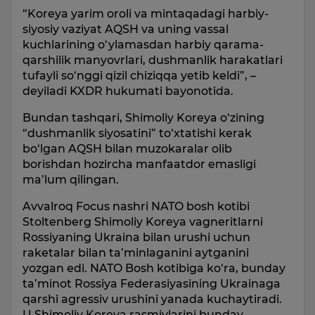
“Koreya yarim oroli va mintaqadagi harbiy-
siyosiy vaziyat AQSH va uning vassal
kuchlarining o‘ylamasdan harbiy qarama-
qarshilik manyovrlari, dushmanlik harakatlari
tufayli so‘nggi qizil chiziqqa yetib keldi”, –
deyiladi KXDR hukumati bayonotida.
Bundan tashqari, Shimoliy Koreya o‘zining
“dushmanlik siyosatini” to‘xtatishi kerak
bo‘lgan AQSH bilan muzokaralar olib
borishdan hozircha manfaatdor emasligi
ma’lum qilingan.
Avvalroq Focus nashri NATO bosh kotibi
Stoltenberg Shimoliy Koreya vagneritlarni
Rossiyaning Ukraina bilan urushi uchun
raketalar bilan ta’minlaganini aytganini
yozgan edi. NATO Bosh kotibiga ko‘ra, bunday
ta’minot Rossiya Federasiyasining Ukrainaga
qarshi agressiv urushini yanada kuchaytiradi.
U Shimoliy Koreya rasmiylarini bunday