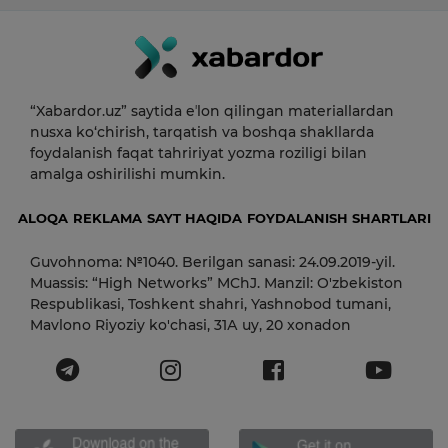
“Xabardor.uz” saytida eʼlon qilingan materiallardan
nusxa ko‘chirish, tarqatish va boshqa shakllarda
foydalanish faqat tahririyat yozma roziligi bilan
amalga oshirilishi mumkin.
ALOQA
REKLAMA
SAYT HAQIDA
FOYDALANISH SHARTLARI
Guvohnoma: №1040. Berilgan sanasi: 24.09.2019-yil.
Muassis: “High Networks” MChJ. Manzil: O'zbekiston
Respublikasi, Toshkent shahri, Yashnobod tumani,
Mavlono Riyoziy ko'chasi, 31А uy, 20 xonadon