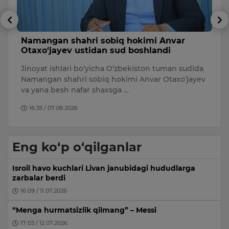
Namangan shahri sobiq hokimi Anvar
B
Otaxo‘jayev ustidan sud boshlandi
k
Jinoyat ishlari bo‘yicha O‘zbekiston tuman sudida
7
Namangan shahri sobiq hokimi Anvar Otaxo‘jayev
da
ni
va yana besh nafar shaxsga …
16:35 / 07.08.2026
Eng ko‘p o‘qilganlar
Isroil havo kuchlari Livan janubidagi hududlarga
zarbalar berdi
16:09 / 11.07.2026
“Menga hurmatsizlik qilmang” – Messi
17:03 / 12.07.2026