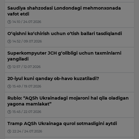
Saudiya shahzodasi Londondagi mehmonxonada
vafot etdi
14:10 / 24.07.2026
O‘qishni ko‘chirish uchun o‘tish ballari tasdiqlandi
14:52 / 09.07.2026
Superkompyuter JCH g‘olibligi uchun taxminlarni
yangiladi
12:57 / 12.07.2026
20-iyul kuni qanday ob-havo kuzatiladi?
15:49 / 19.07.2026
Rubio: “AQSh Ukrainadagi mojaroni hal qila oladigan
yagona mamlakat”
15:45 / 22.07.2026
Tramp AQSh Ukrainaga qurol sotmasligini aytdi
22:24 / 24.07.2026