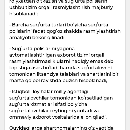
roʻyxatdan oʻtkazish va sugʻurta polislarini
ushbu tizim orqali rasmiylashtirish majburiy
hisoblanadi;
• Barcha sugʻurta turlari boʻyicha sugʻurta
polislarini faqat qogʻoz shaklda rasmiylashtirish
amaliyoti bekor qilinadi;
• Sugʻurta polislarini yagona
avtomatlashtirilgan axborot tizimi orqali
rasmiylashtirmaslik ularni haqiqiy emas deb
topishga asos boʻladi hamda sugʻurtalovchi
tomonidan litsenziya talablari va shartlarini bir
marta qoʻpol ravishda buzish hisoblanadi;
• Istiqbolli loyihalar milliy agentligi
sugʻurtalovchilar tomonidan koʻrsatiladigan
sugʻurta xizmatlari sifati boʻyicha
sugʻurtalovchilar reytingini yuritadi va
ommaviy axborot vositalarida eʼlon qiladi.
Quyidagilarga shartnomalarning oʻz vaqtida