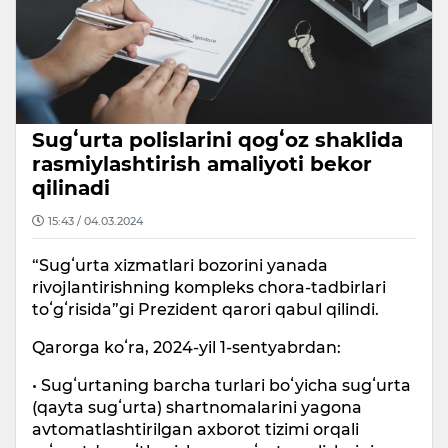
Sugʻurta polislarini qogʻoz shaklida
rasmiylashtirish amaliyoti bekor
qilinadi
15:43 / 04.03.2024
“Sugʻurta xizmatlari bozorini yanada
rivojlantirishning kompleks chora-tadbirlari
toʻgʻrisida”gi Prezident qarori qabul qilindi.
Qarorga koʻra, 2024-yil 1-sentyabrdan:
• Sugʻurtaning barcha turlari boʻyicha sugʻurta
(qayta sugʻurta) shartnomalarini yagona
avtomatlashtirilgan axborot tizimi orqali