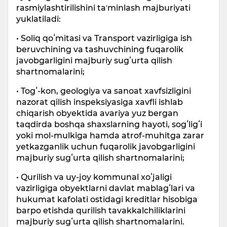
rasmiylashtirilishini taʼminlash majburiyati
yuklatiladi:
• Soliq qoʻmitasi va Transport vazirligiga ish
beruvchining va tashuvchining fuqarolik
javobgarligini majburiy sugʻurta qilish
shartnomalarini;
• Togʻ-kon, geologiya va sanoat xavfsizligini
nazorat qilish inspeksiyasiga xavfli ishlab
chiqarish obyektida avariya yuz bergan
taqdirda boshqa shaxslarning hayoti, sogʻligʻi
yoki mol-mulkiga hamda atrof-muhitga zarar
yetkazganlik uchun fuqarolik javobgarligini
majburiy sugʻurta qilish shartnomalarini;
• Qurilish va uy-joy kommunal xoʻjaligi
vazirligiga obyektlarni davlat mablagʻlari va
hukumat kafolati ostidagi kreditlar hisobiga
barpo etishda qurilish tavakkalchiliklarini
majburiy sugʻurta qilish shartnomalarini.