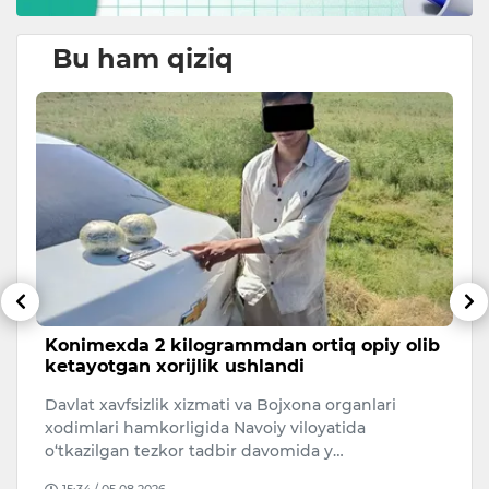
Bu ham qiziq
Konimexda 2 kilogrammdan ortiq opiy olib
T
ketayotgan xorijlik ushlandi
h
Davlat xavfsizlik xizmati va Bojxona organlari
O
asi
xodimlari hamkorligida Navoiy viloyatida
bo
o‘tkazilgan tezkor tadbir davomida y…
ya