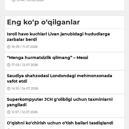
15:34 / 05.08.2026
Eng ko‘p o‘qilganlar
Isroil havo kuchlari Livan janubidagi hududlarga
zarbalar berdi
16:09 / 11.07.2026
“Menga hurmatsizlik qilmang” – Messi
17:03 / 12.07.2026
Saudiya shahzodasi Londondagi mehmonxonada
vafot etdi
14:10 / 24.07.2026
Superkompyuter JCH g‘olibligi uchun taxminlarni
yangiladi
12:57 / 12.07.2026
O‘qishni ko‘chirish uchun o‘tish ballari tasdiqlandi