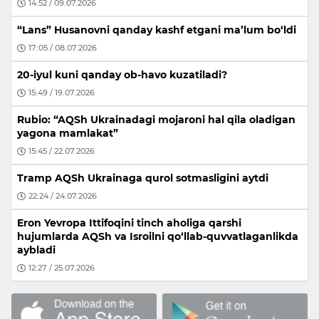
14:52 / 09.07.2026
“Lans” Husanovni qanday kashf etgani ma’lum bo‘ldi
17:05 / 08.07.2026
20-iyul kuni qanday ob-havo kuzatiladi?
15:49 / 19.07.2026
Rubio: “AQSh Ukrainadagi mojaroni hal qila oladigan
yagona mamlakat”
15:45 / 22.07.2026
Tramp AQSh Ukrainaga qurol sotmasligini aytdi
22:24 / 24.07.2026
Eron Yevropa Ittifoqini tinch aholiga qarshi
hujumlarda AQSh va Isroilni qo‘llab-quvvatlaganlikda
aybladi
12:27 / 25.07.2026