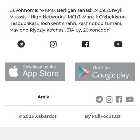
Guvohnoma: №1040. Berilgan sanasi: 24.09.2019-yil.
Muassis: “High Networks” MChJ. Manzil: O'zbekiston
Respublikasi, Toshkent shahri, Yashnobod tumani,
Mavlono Riyoziy ko'chasi, 31А uy, 20 xonadon
Arxiv
© 2023 Xabardor
By FullFocus.uz