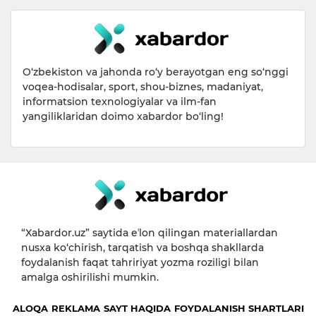
O‘zbekiston va jahonda ro‘y berayotgan eng so‘nggi
voqea-hodisalar, sport, shou-biznes, madaniyat,
informatsion texnologiyalar va ilm-fan
yangiliklaridan doimo xabardor bo‘ling!
“Xabardor.uz” saytida eʼlon qilingan materiallardan
nusxa ko‘chirish, tarqatish va boshqa shakllarda
foydalanish faqat tahririyat yozma roziligi bilan
amalga oshirilishi mumkin.
ALOQA
REKLAMA
SAYT HAQIDA
FOYDALANISH SHARTLARI