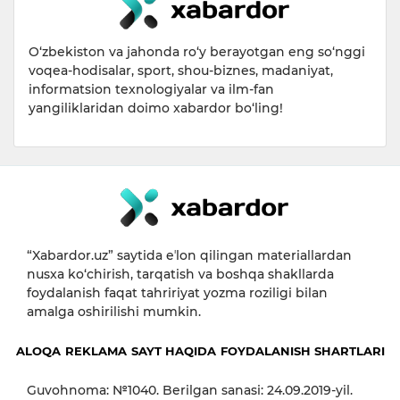
O‘zbekiston va jahonda ro‘y berayotgan eng so‘nggi
voqea-hodisalar, sport, shou-biznes, madaniyat,
informatsion texnologiyalar va ilm-fan
yangiliklaridan doimo xabardor bo‘ling!
“Xabardor.uz” saytida eʼlon qilingan materiallardan
nusxa ko‘chirish, tarqatish va boshqa shakllarda
foydalanish faqat tahririyat yozma roziligi bilan
amalga oshirilishi mumkin.
ALOQA
REKLAMA
SAYT HAQIDA
FOYDALANISH SHARTLARI
Guvohnoma: №1040. Berilgan sanasi: 24.09.2019-yil.