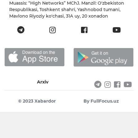
Muassis: “High Networks” MChJ. Manzil: O'zbekiston
Respublikasi, Toshkent shahri, Yashnobod tumani,
Mavlono Riyoziy ko'chasi, 31А uy, 20 xonadon
Arxiv
© 2023 Xabardor
By FullFocus.uz