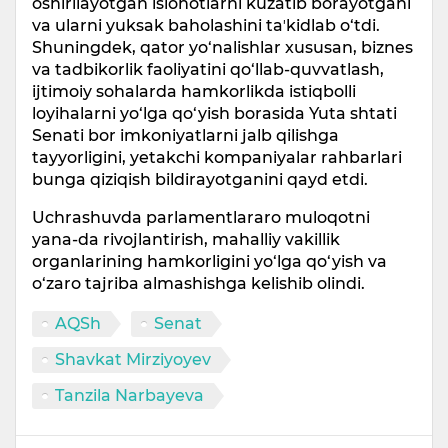
oshirilayotgan islohotlarni kuzatib borayotgani
va ularni yuksak baholashini taʼkidlab o‘tdi.
Shuningdek, qator yo‘nalishlar xususan, biznes
va tadbikorlik faoliyatini qo‘llab-quvvatlash,
ijtimoiy sohalarda hamkorlikda istiqbolli
loyihalarni yo‘lga qo‘yish borasida Yuta shtati
Senati bor imkoniyatlarni jalb qilishga
tayyorligini, yetakchi kompaniyalar rahbarlari
bunga qiziqish bildirayotganini qayd etdi.
Uchrashuvda parlamentlararo muloqotni
yana-da rivojlantirish, mahalliy vakillik
organlarining hamkorligini yo‘lga qo‘yish va
o‘zaro tajriba almashishga kelishib olindi.
AQSh
Senat
Shavkat Mirziyoyev
Tanzila Narbayeva