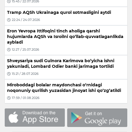
15:45 / 22.07.2026
Tramp AQSh Ukrainaga qurol sotmasligini aytdi
22:24 / 24.07.2026
Eron Yevropa Ittifoqini tinch aholiga qarshi
hujumlarda AQSh va Isroilni qo‘llab-quvvatlaganlikda
aybladi
12:27 / 25.07.2026
Shveysariya sudi Gulnora Karimova bo‘yicha ishni
yakunladi, Lombard Odier banki jarimaga tortildi
15:21 / 28.07.2026
Miroboddagi bolalar maydonchasi o‘rnidagi
noqonuniy qurilish yuzasidan jinoyat ishi qo‘zg‘atildi
17:59 / 01.08.2026