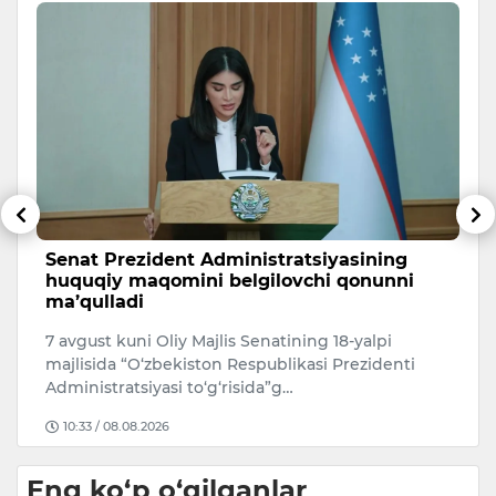
Senat Prezident Administratsiyasining
K
huquqiy maqomini belgilovchi qonunni
T
ma’qulladi
Ka
7 avgust kuni Oliy Majlis Senatining 18-yalpi
y
b
majlisida “O‘zbekiston Respublikasi Prezidenti
i
Administratsiyasi to‘g‘risida”g…
10:33 / 08.08.2026
Eng ko‘p o‘qilganlar