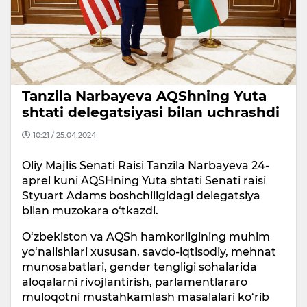
Tanzila Narbayeva AQShning Yuta
shtati delegatsiyasi bilan uchrashdi
10:21 / 25.04.2024
Oliy Majlis Senati Raisi Tanzila Narbayeva 24-
aprel kuni AQSHning Yuta shtati Senati raisi
Styuart Adams boshchiligidagi delegatsiya
bilan muzokara o‘tkazdi.
O‘zbekiston va AQSh hamkorligining muhim
yo‘nalishlari xususan, savdo-iqtisodiy, mehnat
munosabatlari, gender tengligi sohalarida
aloqalarni rivojlantirish, parlamentlararo
muloqotni mustahkamlash masalalari ko‘rib