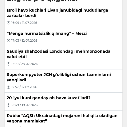
Isroil havo kuchlari Livan janubidagi hududlarga
zarbalar berdi
16:09 / 11.07.2026
“Menga hurmatsizlik qilmang” – Messi
17:03 / 12.07.2026
Saudiya shahzodasi Londondagi mehmonxonada
vafot etdi
14:10 / 24.07.2026
Superkompyuter JCH g‘olibligi uchun taxminlarni
yangiladi
12:57 / 12.07.2026
20-iyul kuni qanday ob-havo kuzatiladi?
15:49 / 19.07.2026
Rubio: “AQSh Ukrainadagi mojaroni hal qila oladigan
yagona mamlakat”