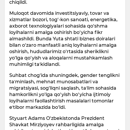
chiqildi.
Muloqot davomida investitsiyaviy, tovar va
xizmatlar bozori, tog‘-kon sanoati, energetika,
axborot texnologiyalari sohasida qo‘shma
loyihalarni amalga oshirish bo‘yicha fikr
almashildi. Bunda Yuta shtati biznes doiralari
bilan o‘zaro manfaatli aniq loyihalarni amalga
oshirish, hududlarimiz o‘rtasida sheriklikni
yo‘lga qo‘yish va aloqalarni mustahkamlash
muhimligi taʼkidlandi.
Suhbat chog‘ida shuningdek, gender tenglikni
taʼminlash, mehnat munosabatlari va
migratsiyasi, sog‘liqni saqlash, taʼlim sohasida
hamkorlikni yo‘lga qo‘yish bo‘yicha ijtimoiy
loyihalarni faollashtirish masalalari tomonlar
eʼtibor markazida bo‘ldi.
Styuart Adams O‘zbekistonda Prezident
Shavkat Mirziyoyev rahbarligida amalga