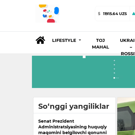
$
11915.64 UZS
LIFESTYLE
TOJ
UKRA
MAHAL
–
ROSS
So‘nggi yangiliklar
Senat Prezident
Administratsiyasining huquqiy
maqomini belgilovchi qonunni