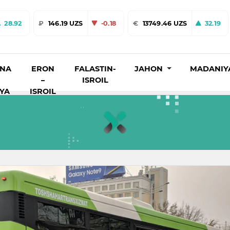
28.92
₽
146.19 UZS
-0.18
€
13749.46 UZS
32.19
INA
ERON
FALASTIN-
JAHON
MADANIY
–
ISROIL
IYA
ISROIL