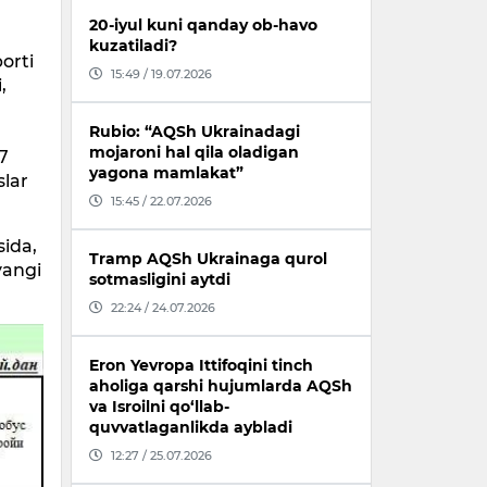
20-iyul kuni qanday ob-havo
kuzatiladi?
orti
15:49 / 19.07.2026
,
Rubio: “AQSh Ukrainadagi
mojaroni hal qila oladigan
67
yagona mamlakat”
slar
15:45 / 22.07.2026
sida,
Tramp AQSh Ukrainaga qurol
yangi
sotmasligini aytdi
22:24 / 24.07.2026
Eron Yevropa Ittifoqini tinch
aholiga qarshi hujumlarda AQSh
va Isroilni qo‘llab-
quvvatlaganlikda aybladi
12:27 / 25.07.2026