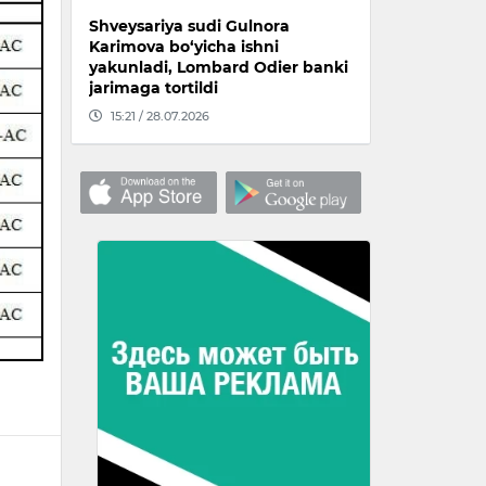
Shveysariya sudi Gulnora
Karimova bo‘yicha ishni
yakunladi, Lombard Odier banki
jarimaga tortildi
15:21 / 28.07.2026