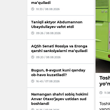
ma’qulladi
10:33 / 08.08.2026
Taniqli aktyor Abdumannon
Ubaydullayev vafot etdi
09:26 / 08.08.2026
AQSh Senati Rossiya va Eronga
qarshi sanksiyalarni ma’qulladi
09:20 / 08.08.2026
Bugun, 8-avgust kuni qanday
ob-havo kuzatiladi?
Tos
16:45 / 07.08.2026
yo‘n
11:3
Namangan shahri sobiq hokimi
Anvar Otaxo‘jayev ustidan sud
Tosh
boshlandi
yangi
16:35 / 07.08.2026