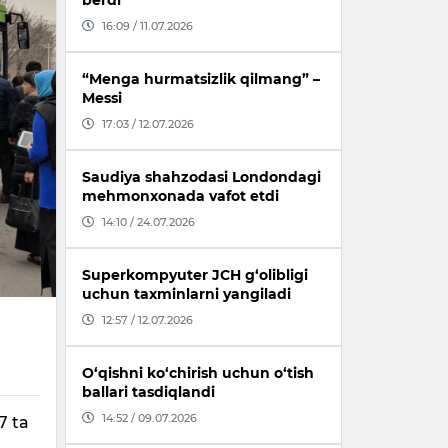
berdi
16:09 / 11.07.2026
“Menga hurmatsizlik qilmang” –
Messi
17:03 / 12.07.2026
Saudiya shahzodasi Londondagi
mehmonxonada vafot etdi
14:10 / 24.07.2026
Superkompyuter JCH g‘olibligi
uchun taxminlarni yangiladi
12:57 / 12.07.2026
O‘qishni ko‘chirish uchun o‘tish
ballari tasdiqlandi
14:52 / 09.07.2026
7 ta