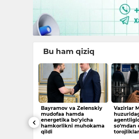
Bu ham qiziq
iyin
Bayramov va Zelenskiy
Vazirlar
ushgan 597
mudofaa hamda
huzuridag
istonlik
energetika bo‘yicha
agentligi
tarildi
hamkorlikni muhokama
so‘mdan o
qildi
torojliklar
ntligi