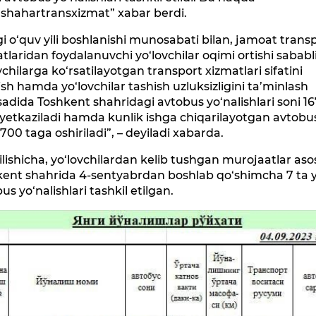
hshahartransxizmat” xabar berdi.
i o‘quv yili boshlanishi munosabati bilan, jamoat transp
tlaridan foydalanuvchi yo‘lovchilar oqimi ortishi sababli
vchilarga ko‘rsatilayotgan transport xizmatlari sifatini
ish hamda yo‘lovchilar tashish uzluksizligini ta’minlash
dida Toshkent shahridagi avtobus yo‘nalishlari soni 1
yetkaziladi hamda kunlik ishga chiqarilayotgan avtobu
1700 taga oshiriladi”, – deyiladi xabarda.
rilishicha, yo‘lovchilardan kelib tushgan murojaatlar aso
kent shahrida 4-sentyabrdan boshlab qo‘shimcha 7 ta 
us yo‘nalishlari tashkil etilgan.