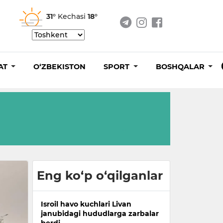
31°
Kechasi
18°
AT
O‘ZBEKISTON
SPORT
BOSHQALAR
Eng ko‘p o‘qilganlar
Isroil havo kuchlari Livan
janubidagi hududlarga zarbalar