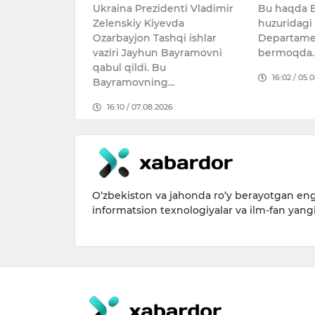
Ukraina Prezidenti Vladimir
Bu haqda B
o‘ra, Rossiyada
Zelenskiy Kiyevda
huzuridagi
a tushib
Ozarbayjon Tashqi ishlar
Departame
far
vaziri Jayhun Bayramovni
bermoqda.
uqarosi
qabul qildi. Bu
a…
16:02 / 05.
Bayramovning…
026
16:10 / 07.08.2026
O‘zbekiston va jahonda ro‘y berayotgan eng 
informatsion texnologiyalar va ilm-fan yang