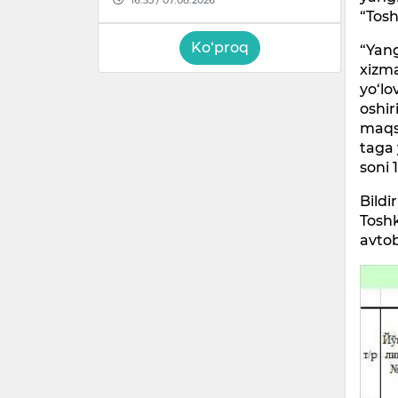
“Tos
Ko‘proq
“Yang
xizma
yo‘lo
oshir
maqsa
taga 
soni 
Bildi
Tosh
avtob