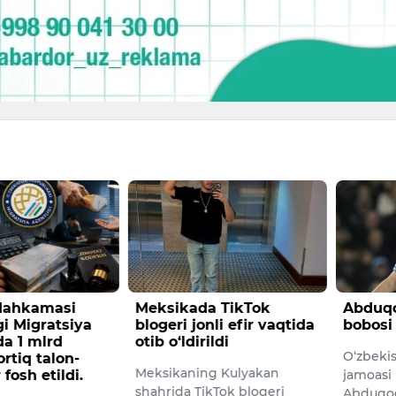
 Mahkamasi
Meksikada TikTok
Abduqo
i Migratsiya
blogeri jonli efir vaqtida
bobosi 
da 1 mlrd
otib o‘ldirildi
O‘zbekis
rtiq talon-
Meksikaning Kulyakan
 fosh etildi.
jamoasi
shahrida TikTok blogeri
Abduqod