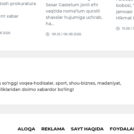
osh prokuratura
Sesar Gastelum jonli efir
bobosi,
vaqtida noma’lum qurolli
jamoasi
nt xabar
shaxslar hujumiga uchrab,
Hikmat 
ha…
15:58 /
08.2026
09:25 / 06.08.2026
so‘nggi voqea-hodisalar, sport, shou-biznes, madaniyat,
iliklaridan doimo xabardor bo‘ling!
ALOQA
REKLAMA
SAYT HAQIDA
FOYDALAN