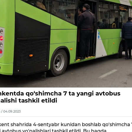
hkentda qo‘shimcha 7 ta yangi avtobus
alishi tashkil etildi
8 / 04.09.2023
kent shahrida 4-sentyabr kunidan boshlab qo‘shimcha 
 avtobus yo‘nalishlari tashkil etildi. Bu haqda