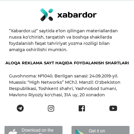
“Xabardor.uz” saytida eʼlon qilingan materiallardan
nusxa ko‘chirish, tarqatish va boshqa shakllarda
foydalanish faqat tahririyat yozma roziligi bilan
amalga oshirilishi mumkin.
ALOQA
REKLAMA
SAYT HAQIDA
FOYDALANISH SHARTLARI
Guvohnoma: №1040. Berilgan sanasi: 24.09.2019-yil.
Muassis: “High Networks” MChJ. Manzil: O'zbekiston
Respublikasi, Toshkent shahri, Yashnobod tumani,
Mavlono Riyoziy ko'chasi, 31А uy, 20 xonadon