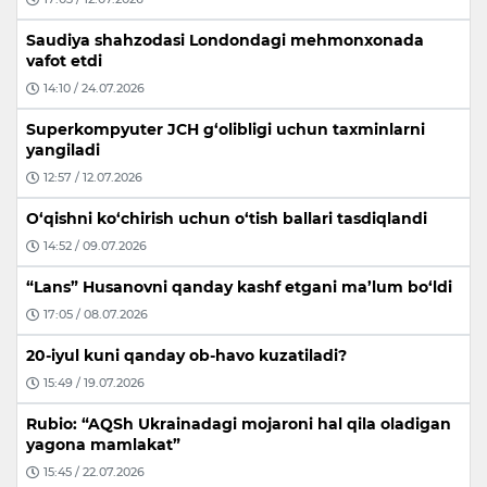
Saudiya shahzodasi Londondagi mehmonxonada
vafot etdi
14:10 / 24.07.2026
Superkompyuter JCH g‘olibligi uchun taxminlarni
yangiladi
12:57 / 12.07.2026
O‘qishni ko‘chirish uchun o‘tish ballari tasdiqlandi
14:52 / 09.07.2026
“Lans” Husanovni qanday kashf etgani ma’lum bo‘ldi
17:05 / 08.07.2026
20-iyul kuni qanday ob-havo kuzatiladi?
15:49 / 19.07.2026
Rubio: “AQSh Ukrainadagi mojaroni hal qila oladigan
yagona mamlakat”
15:45 / 22.07.2026