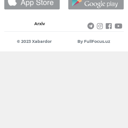
Arxiv
© 2023 Xabardor
By FullFocus.uz