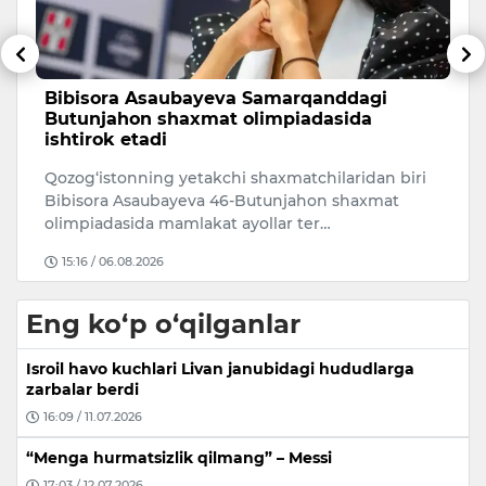
Bibisora Asaubayeva Samarqanddagi
​
Butunjahon shaxmat olimpiadasida
S
ishtirok etadi
O‘
Qozog‘istonning yetakchi shaxmatchilaridan biri
uc
i
Bibisora Asaubayeva 46-Butunjahon shaxmat
na
olimpiadasida mamlakat ayollar ter…
15:16 / 06.08.2026
Eng ko‘p o‘qilganlar
Isroil havo kuchlari Livan janubidagi hududlarga
zarbalar berdi
16:09 / 11.07.2026
“Menga hurmatsizlik qilmang” – Messi
17:03 / 12.07.2026