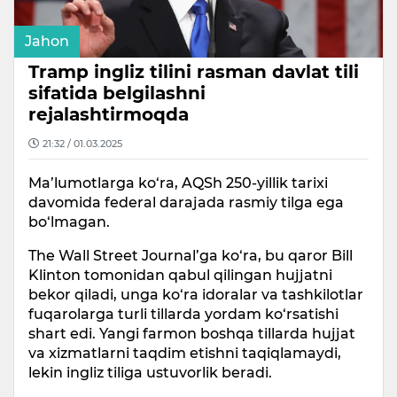
Jahon
Tramp ingliz tilini rasman davlat tili
sifatida belgilashni
rejalashtirmoqda
21:32 / 01.03.2025
Ma’lumotlarga ko‘ra, AQSh 250-yillik tarixi
davomida federal darajada rasmiy tilga ega
bo‘lmagan.
The Wall Street Journal’ga ko‘ra, bu qaror Bill
Klinton tomonidan qabul qilingan hujjatni
bekor qiladi, unga ko‘ra idoralar va tashkilotlar
fuqarolarga turli tillarda yordam ko‘rsatishi
shart edi. Yangi farmon boshqa tillarda hujjat
va xizmatlarni taqdim etishni taqiqlamaydi,
lekin ingliz tiliga ustuvorlik beradi.