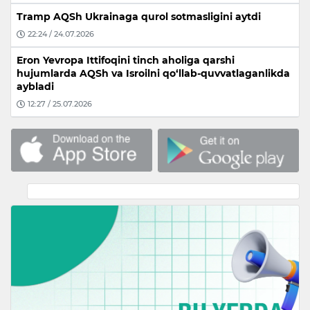
Tramp AQSh Ukrainaga qurol sotmasligini aytdi
22:24 / 24.07.2026
Eron Yevropa Ittifoqini tinch aholiga qarshi
hujumlarda AQSh va Isroilni qo‘llab-quvvatlaganlikda
aybladi
12:27 / 25.07.2026