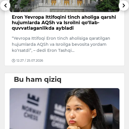
Eron Yevropa Ittifoqini tinch aholiga qarshi
T
hujumlarda AQSh va Isroilni qo‘llab-
a
quvvatlaganlikda aybladi
A
“Yevropa Ittifoqi Eron tinch aholisiga qaratilgan
Uk
hujumlarda AQSh va Isroilga bevosita yordam
ko‘rsatdi”, – dedi Eron Tashqi…
12:27 / 25.07.2026
Bu ham qiziq