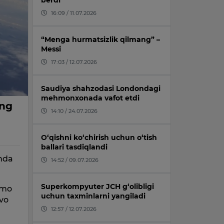
berdi
16:09 / 11.07.2026
“Menga hurmatsizlik qilmang” –
Messi
17:03 / 12.07.2026
Saudiya shahzodasi Londondagi
mehmonxonada vafot etdi
ing
14:10 / 24.07.2026
O‘qishni ko‘chirish uchun o‘tish
ballari tasdiqlandi
anda
14:52 / 09.07.2026
Superkompyuter JCH g‘olibligi
mmo
uchun taxminlarni yangiladi
avo
12:57 / 12.07.2026