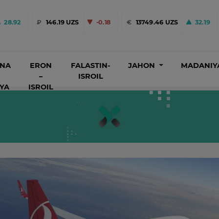
28.92
₽
146.19 UZS
-0.18
€
13749.46 UZS
32.19
INA
ERON
FALASTIN-
JAHON
MADANIY
–
ISROIL
IYA
ISROIL