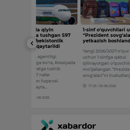
iyin
1-sinf o‘quvchilari uchun
Andijond
ushgan 597
“Prezident sovg‘alari”ni
mashinas
istonlik
yetkazish boshlandi
velosiped
tarildi
yubordi
Yangi 2026/2027-o‘quv yili
ntligi
Bugun, 6-a
uchun 1-sinfga qabul
o‘ra, Rossiyada
Andijon sh
qilinayotgan o‘quvchilarga
a tushib
Pirmuhamm
mo‘ljallangan “Prezident
far
yo‘l-transp
sovg‘alari”ni hududlarga…
uqarosi
bo‘ldi.
17:33 / 05.08.2026
a…
15:20 / 06.
026