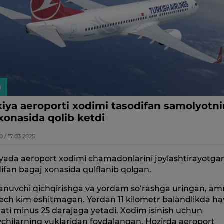
n
kiya aeroporti xodimi tasodifan samolyotn
xonasida qolib ketdi
0 / 17.03.2025
iyada aeroport xodimi chamadonlarini joylashtirayotg
ifan bagaj xonasida qulflanib qolgan.
lanuvchi qichqirishga va yordam so‘rashga uringan, a
ech kim eshitmagan. Yerdan 11 kilometr balandlikda h
ati minus 25 darajaga yetadi. Xodim isinish uchun
vchilarning yuklaridan foydalangan. Hozirda aeroport