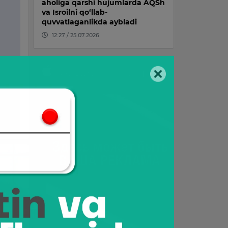
aholiga qarshi hujumlarda AQSh
va Isroilni qo‘llab-
quvvatlaganlikda aybladi
12:27 / 25.07.2026