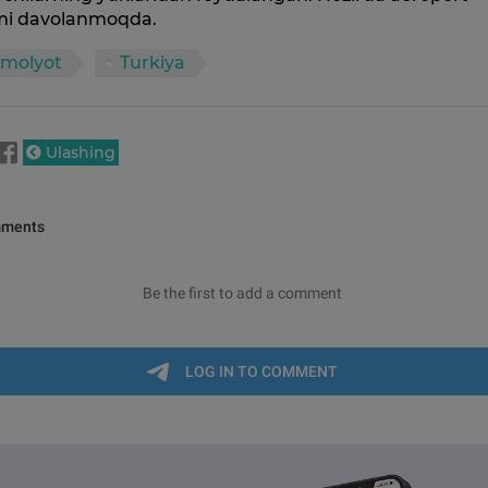
mi davolanmoqda.
molyot
Turkiya
Ulashing