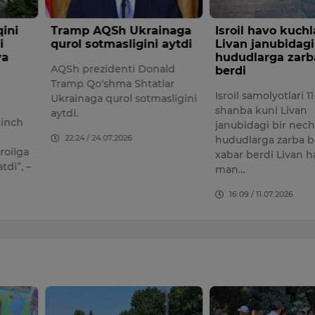
Sh Ukrainaga
Isroil havo kuchlari
AQShda
masligini aytdi
Livan janubidagi
anomal
hududlarga zarbalar
bo‘ldi
denti Donald
berdi
O‘limlar
hma Shtatlar
Isroil samolyotlari 11-iyul
payshan
qurol sotmasligini
shanba kuni Livan
bo‘lgan
janubidagi bir nechta
yoshi a
07.2026
hududlarga zarba berdi, deb
yoshgac
xabar berdi Livan harbiy
14:56 /
man…
16:09 / 11.07.2026