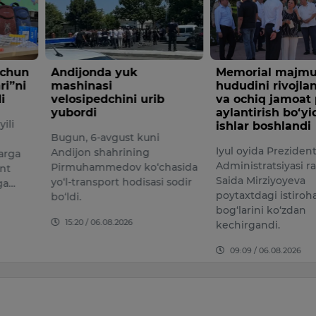
a yuk
Memorial majmua
Konime
i
hududini rivojlantirish
kilogr
chini urib
va ochiq jamoat parkiga
opiy o
aylantirish bo‘yicha
xorijli
ishlar boshlandi
vgust kuni
Davlat x
Iyul oyida Prezident
ahrining
Bojxona 
Administratsiyasi rahbari
edov ko‘chasida
hamkorl
Saida Mirziyoyeva
ort hodisasi sodir
viloyati
poytaxtdagi istirohat
tadbir 
bog‘larini ko‘zdan
08.2026
15:34 /
kechirgandi.
09:09 / 06.08.2026