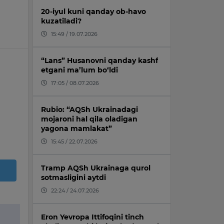
20-iyul kuni qanday ob-havo
kuzatiladi?
15:49 / 19.07.2026
“Lans” Husanovni qanday kashf
etgani ma’lum bo‘ldi
17:05 / 08.07.2026
Rubio: “AQSh Ukrainadagi
mojaroni hal qila oladigan
yagona mamlakat”
15:45 / 22.07.2026
Tramp AQSh Ukrainaga qurol
sotmasligini aytdi
22:24 / 24.07.2026
Eron Yevropa Ittifoqini tinch