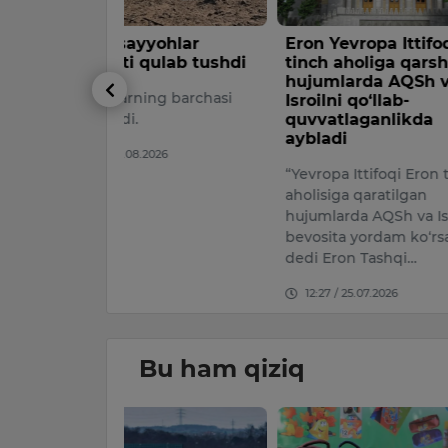
ohlar
Eron Yevropa Ittifoqini
Tramp AQ
ulab tushdi
tinch aholiga qarshi
qurol sot
hujumlarda AQSh va
ng barchasi
AQSh prezi
Isroilni qo‘llab-
quvvatlaganlikda
Tramp Qo‘s
aybladi
Ukrainaga 
026
aytdi.
“Yevropa Ittifoqi Eron tinch
aholisiga qaratilgan
22:24 / 24.
hujumlarda AQSh va Isroilga
bevosita yordam ko‘rsatdi”, –
dedi Eron Tashqi…
12:27 / 25.07.2026
Bu ham qiziq