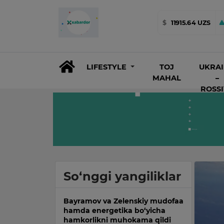
$
11915.64 UZS
LIFESTYLE
TOJ
UKRA
MAHAL
–
ROSS
So‘nggi yangiliklar
Bayramov va Zelenskiy mudofaa
hamda energetika bo‘yicha
hamkorlikni muhokama qildi