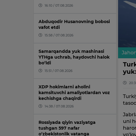
16:10 / 07.08.2026
Abduqodir Husanovning bobosi
vafot etdi
15:58 / 07.08.2026
Samarqandda yuk mashinasi
Jaho
YTHga uchrab, haydovchi halok
bo‘ldi
Tur
yuk
15:51 / 07.08.2026
20:3
XDP hokimlarni aholini
kamsituvchi amaliyotlardan voz
Turk
kechishga chaqirdi
tasod
14:38 / 07.08.2026
Jabr
uni h
Rossiyada qiyin vaziyatga
haror
tushgan 597 nafar
o‘zbekistonlik vatanga
yo‘lo