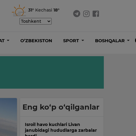
31°
Kechasi
18°
AT
O‘ZBEKISTON
SPORT
BOSHQALAR
Eng ko‘p o‘qilganlar
Isroil havo kuchlari Livan
janubidagi hududlarga zarbalar