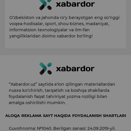
O‘zbekiston va jahonda ro‘y berayotgan eng so‘nggi
voqea-hodisalar, sport, shou-biznes, madaniyat,
informatsion texnologiyalar va ilm-fan
yangiliklaridan doimo xabardor bo‘ling!
“Xabardor.uz” saytida eʼlon qilingan materiallardan
nusxa ko‘chirish, tarqatish va boshqa shakllarda
foydalanish faqat tahririyat yozma roziligi bilan
amalga oshirilishi mumkin.
ALOQA
REKLAMA
SAYT HAQIDA
FOYDALANISH SHARTLARI
Guvohnoma: №1040. Berilgan sanasi: 24.09.2019-yil.