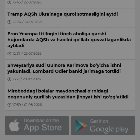
15:45 / 22.07.2026
Tramp AQSh Ukrainaga qurol sotmasligini aytdi
22:24 / 24.07.2026
Eron Yevropa Ittifoqini tinch aholiga qarshi
hujumlarda AQSh va Isroilni qo‘llab-quvvatlaganlikda
aybladi
12:27 / 25.07.2026
Shveysariya sudi Gulnora Karimova bo‘yicha ishni
yakunladi, Lombard Odier banki jarimaga tortildi
15:21 / 28.07.2026
Miroboddagi bolalar maydonchasi o‘rnidagi
noqonuniy qurilish yuzasidan jinoyat ishi qo‘zg‘atildi
17:59 / 01.08.2026