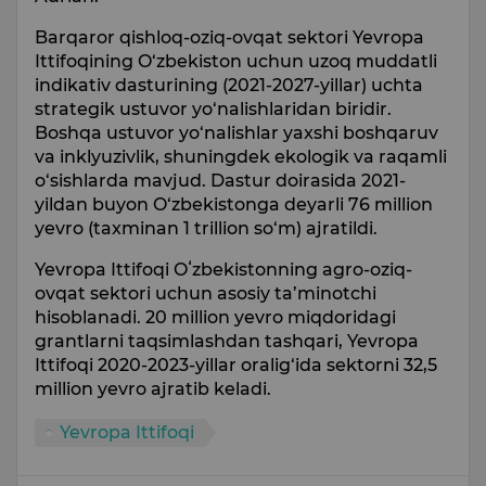
Barqaror qishloq-oziq-ovqat sektori Yevropa
Ittifoqining O‘zbekiston uchun uzoq muddatli
indikativ dasturining (2021-2027-yillar) uchta
strategik ustuvor yo‘nalishlaridan biridir.
Boshqa ustuvor yo‘nalishlar yaxshi boshqaruv
va inklyuzivlik, shuningdek ekologik va raqamli
o‘sishlarda mavjud. Dastur doirasida 2021-
yildan buyon O‘zbekistonga deyarli 76 million
yevro (taxminan 1 trillion so‘m) ajratildi.
Yevropa Ittifoqi Oʻzbekistonning agro-oziq-
ovqat sektori uchun asosiy ta’minotchi
hisoblanadi. 20 million yevro miqdoridagi
grantlarni taqsimlashdan tashqari, Yevropa
Ittifoqi 2020-2023-yillar oralig‘ida sektorni 32,5
million yevro ajratib keladi.
Yevropa Ittifoqi