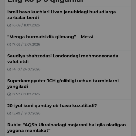
Isroil havo kuchlari Livan janubidagi hududlarga
zarbalar berdi
16:09 / 11.07.2026
“Menga hurmatsizlik qilmang” – Messi
17:03 / 12.07.2026
Saudiya shahzodasi Londondagi mehmonxonada
vafot etdi
14:10 / 24.07.2026
Superkompyuter JCH g‘olibligi uchun taxminlarni
yangiladi
12:57 / 12.07.2026
20-iyul kuni qanday ob-havo kuzatiladi?
15:49 / 19.07.2026
Rubio: “AQSh Ukrainadagi mojaroni hal qila oladigan
yagona mamlakat”