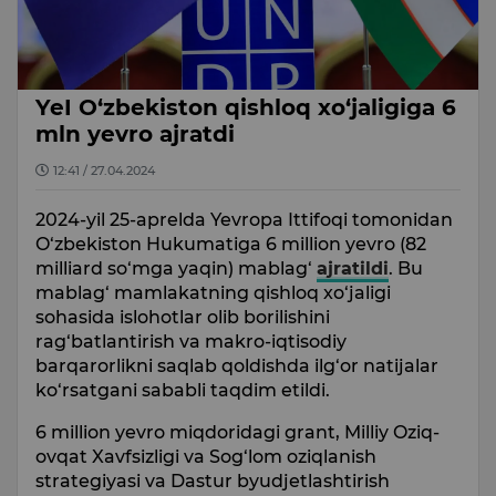
YeI O‘zbekiston qishloq xo‘jaligiga 6
mln yevro ajratdi
12:41 / 27.04.2024
2024-yil 25-aprelda Yevropa Ittifoqi tomonidan
O‘zbekiston Hukumatiga 6 million yevro (82
milliard so‘mga yaqin) mablag‘
ajratildi
. Bu
mablag‘ mamlakatning qishloq xo‘jaligi
sohasida islohotlar olib borilishini
rag‘batlantirish va makro-iqtisodiy
barqarorlikni saqlab qoldishda ilg‘or natijalar
ko‘rsatgani sababli taqdim etildi.
6 million yevro miqdoridagi grant, Milliy Oziq-
ovqat Xavfsizligi va Sog‘lom oziqlanish
strategiyasi va Dastur byudjetlashtirish