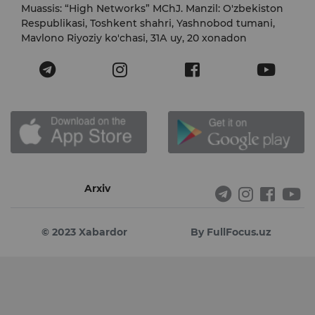
Muassis: “High Networks” MChJ. Manzil: O'zbekiston
Respublikasi, Toshkent shahri, Yashnobod tumani,
Mavlono Riyoziy ko'chasi, 31А uy, 20 xonadon
Arxiv
© 2023 Xabardor
By FullFocus.uz