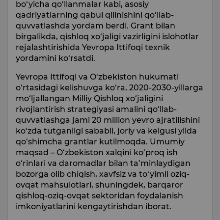
bo‘yicha qo‘llanmalar kabi, asosiy
qadriyatlarning qabul qilinishini qo‘llab-
quvvatlashda yordam berdi. Grant bilan
birgalikda, qishloq xo‘jaligi vazirligini islohotlar
rejalashtirishida Yevropa Ittifoqi texnik
yordamini ko‘rsatdi.
Yevropa Ittifoqi va O‘zbekiston hukumati
o‘rtasidagi kelishuvga ko‘ra, 2020-2030-yillarga
mo‘ljallangan Milliy Qishloq xo‘jaligini
rivojlantirish strategiyasi amalini qo‘llab-
quvvatlashga jami 20 million yevro ajratilishini
ko‘zda tutganligi sababli, joriy va kelgusi yilda
qo‘shimcha grantlar kutilmoqda. Umumiy
maqsad – O‘zbekiston xalqini ko‘proq ish
o‘rinlari va daromadlar bilan ta’minlaydigan
bozorga olib chiqish, xavfsiz va to‘yimli oziq-
ovqat mahsulotlari, shuningdek, barqaror
qishloq-oziq-ovqat sektoridan foydalanish
imkoniyatlarini kengaytirishdan iborat.