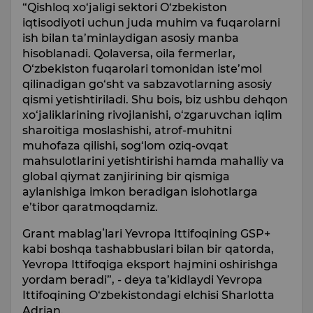
“Qishloq xo‘jaligi sektori O‘zbekiston
iqtisodiyoti uchun juda muhim va fuqarolarni
ish bilan ta’minlaydigan asosiy manba
hisoblanadi. Qolaversa, oila fermerlar,
O‘zbekiston fuqarolari tomonidan iste’mol
qilinadigan go‘sht va sabzavotlarning asosiy
qismi yetishtiriladi. Shu bois, biz ushbu dehqon
xo‘jaliklarining rivojlanishi, o‘zgaruvchan iqlim
sharoitiga moslashishi, atrof-muhitni
muhofaza qilishi, sog‘lom oziq-ovqat
mahsulotlarini yetishtirishi hamda mahalliy va
global qiymat zanjirining bir qismiga
aylanishiga imkon beradigan islohotlarga
e’tibor qaratmoqdamiz.
Grant mablagʻlari Yevropa Ittifoqining GSP+
kabi boshqa tashabbuslari bilan bir qatorda,
Yevropa Ittifoqiga eksport hajmini oshirishga
yordam beradi”, - deya ta’kidlaydi Yevropa
Ittifoqining O‘zbekistondagi elchisi Sharlotta
Adrian.