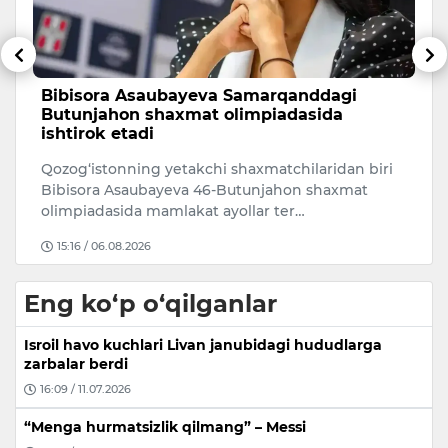
Bibisora Asaubayeva Samarqanddagi
B
Butunjahon shaxmat olimpiadasida
k
ishtirok etadi
7
asi
Qozog‘istonning yetakchi shaxmatchilaridan biri
da
Bibisora Asaubayeva 46-Butunjahon shaxmat
olimpiadasida mamlakat ayollar ter…
15:16 / 06.08.2026
Eng ko‘p o‘qilganlar
Isroil havo kuchlari Livan janubidagi hududlarga
zarbalar berdi
16:09 / 11.07.2026
“Menga hurmatsizlik qilmang” – Messi