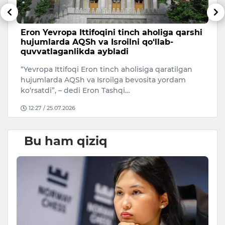
Eron Yevropa Ittifoqini tinch aholiga qarshi
T
hujumlarda AQSh va Isroilni qo‘llab-
a
quvvatlaganlikda aybladi
A
“Yevropa Ittifoqi Eron tinch aholisiga qaratilgan
Uk
hujumlarda AQSh va Isroilga bevosita yordam
ko‘rsatdi”, – dedi Eron Tashqi…
12:27 / 25.07.2026
Bu ham qiziq