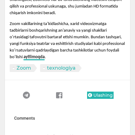
qilish va professional uskunaga, shu jumladan HD formatida
chiqarish imkonini beradi.
Zoom vakillarining ta’kidlashicha, xarid videoxizmatga
tadbirlarni boshqarishning an’anaviy va yangi shakllari
o‘rtasidagi tafovutni bartaraf etishi mumkin. Bundan tashqari,
yangi funksiya teatrlar va eshittirish studiyalari kabi professional
ko‘rsatuvlarni qadrlaydigan barcha tashkilotlar uchun foydali
bo‘lishi
aytilmoqda
.
Zoom
texnologiya
Ulashing