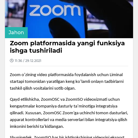
Jahon
Zoom platformasida yangi funksiya
ishga tushiriladi
11:36 / 29.12.2021
Zoom o‘zining video platformasida foydalanish uchun Liminal
startapi tomonidan yaratilgan keng ko‘lamli onlayn tadbirlarni
tashkil qilish vositalarini sotib olgan.
Qayd etilishicha, ZoomOSC va ZoomISO videoxizmati uchun
kengaytmalar kompaniya dasturiy ta’minotiga integratsiya
qilinadi. Xususan, ZoomOSC Zoom’ga uchinchi tomon dasturlari,
apparat kontrollerlari va media serverlari bilan integratsiya qilish
imkonini berishi ta’kidlangan.
Shuningdek, ZoomISO har bir ishtirokchining videosini eksport