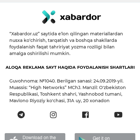
“Xabardor.uz” saytida eʼlon qilingan materiallardan
nusxa ko‘chirish, tarqatish va boshqa shakllarda
foydalanish faqat tahririyat yozma roziligi bilan
amalga oshirilishi mumkin.
ALOQA
REKLAMA
SAYT HAQIDA
FOYDALANISH SHARTLARI
Guvohnoma: №1040. Berilgan sanasi: 24.09.2019-yil.
Muassis: “High Networks” MChJ. Manzil: O'zbekiston
Respublikasi, Toshkent shahri, Yashnobod tumani,
Mavlono Riyoziy ko'chasi, 31А uy, 20 xonadon