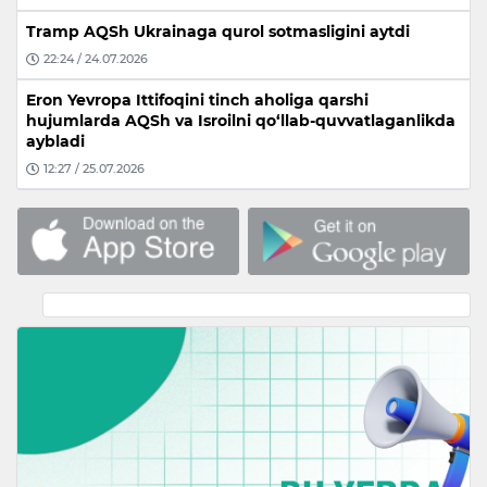
Tramp AQSh Ukrainaga qurol sotmasligini aytdi
22:24 / 24.07.2026
Eron Yevropa Ittifoqini tinch aholiga qarshi
hujumlarda AQSh va Isroilni qo‘llab-quvvatlaganlikda
aybladi
12:27 / 25.07.2026