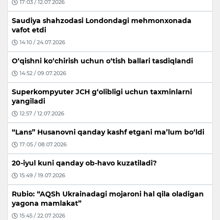
17:03 / 12.07.2026
Saudiya shahzodasi Londondagi mehmonxonada
vafot etdi
14:10 / 24.07.2026
O‘qishni ko‘chirish uchun o‘tish ballari tasdiqlandi
14:52 / 09.07.2026
Superkompyuter JCH g‘olibligi uchun taxminlarni
yangiladi
12:57 / 12.07.2026
“Lans” Husanovni qanday kashf etgani ma’lum bo‘ldi
17:05 / 08.07.2026
20-iyul kuni qanday ob-havo kuzatiladi?
15:49 / 19.07.2026
Rubio: “AQSh Ukrainadagi mojaroni hal qila oladigan
yagona mamlakat”
15:45 / 22.07.2026