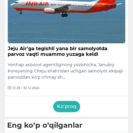
Jeju Air’ga tegishli yana bir samolyotda
parvoz vaqti muammo yuzaga keldi
Yonhap axborot agentligining yozishicha, Janubiy
Koreyaning Cheju shahridan uchgan samolyot ekipaji
parvozdan ko‘p o‘tmay sh…
12:28 / 30.12.2024
Ko‘proq
Eng ko‘p o‘qilganlar