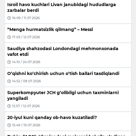
Isroil havo kuchlari Livan janubidagi hududlarga
zarbalar berdi
16:09 / 11.07.2026
“Menga hurmatsizlik qilmang” – Messi
17:03 / 12.07.2026
Saudiya shahzodasi Londondagi mehmonxonada
vafot etdi
14:10 / 24.07.2026
O‘qishni ko‘chirish uchun o‘tish ballari tasdiqlandi
14:52 / 09.07.2026
Superkompyuter JCH g‘olibligi uchun taxminlarni
yangiladi
12:57 / 12.07.2026
20-iyul kuni qanday ob-havo kuzatiladi?
15:49 / 19.07.2026