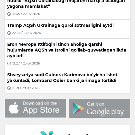
Rubio: “AQSh Ukrainadagi mojaroni hal qila oladigan
yagona mamlakat”
15:45 / 22.07.2026
Tramp AQSh Ukrainaga qurol sotmasligini aytdi
22:24 / 24.07.2026
Eron Yevropa Ittifoqini tinch aholiga qarshi
hujumlarda AQSh va Isroilni qo‘llab-quvvatlaganlikda
aybladi
12:27 / 25.07.2026
Shveysariya sudi Gulnora Karimova bo‘yicha ishni
yakunladi, Lombard Odier banki jarimaga tortildi
15:21 / 28.07.2026