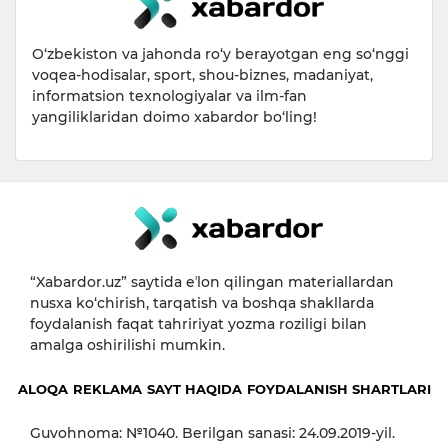
O‘zbekiston va jahonda ro‘y berayotgan eng so‘nggi
voqea-hodisalar, sport, shou-biznes, madaniyat,
informatsion texnologiyalar va ilm-fan
yangiliklaridan doimo xabardor bo‘ling!
“Xabardor.uz” saytida eʼlon qilingan materiallardan
nusxa ko‘chirish, tarqatish va boshqa shakllarda
foydalanish faqat tahririyat yozma roziligi bilan
amalga oshirilishi mumkin.
ALOQA
REKLAMA
SAYT HAQIDA
FOYDALANISH SHARTLARI
Guvohnoma: №1040. Berilgan sanasi: 24.09.2019-yil.