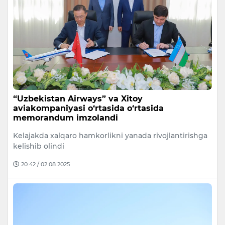
“Uzbekistan Airways” va Xitoy
aviakompaniyasi o‘rtasida o‘rtasida
memorandum imzolandi
Kelajakda xalqaro hamkorlikni yanada rivojlantirishga
kelishib olindi
20:42 / 02.08.2025