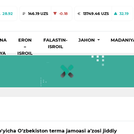
28.92
₽
146.19 UZS
-0.18
€
13749.46 UZS
32.19
INA
ERON
FALASTIN-
JAHON
MADANIY
–
ISROIL
IYA
ISROIL
‘yicha O‘zbekiston terma jamoasi a’zosi jiddiy