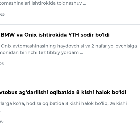
omashinalari ishtirokida to‘qnashuv …
026
BMW va Onix ishtirokida YTH sodir bo‘ldi
 Onix avtomashinasining haydovchisi va 2 nafar yo‘lovchisiga
omonidan birinchi tez tibbiy yordam …
026
tobus ag‘darilishi oqibatida 8 kishi halok bo‘ldi
larga ko‘ra, hodisa oqibatida 8 kishi halok bo‘lib, 26 kishi
.
026