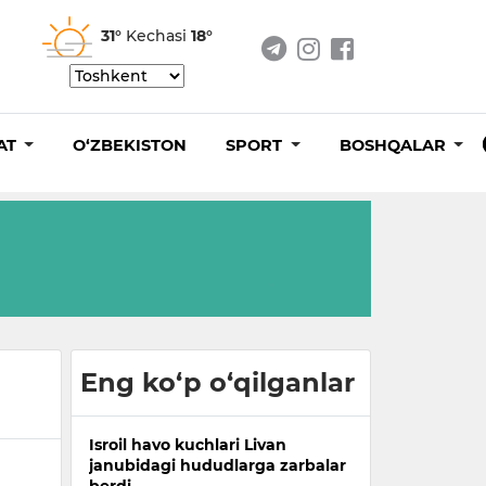
31°
Kechasi
18°
AT
O‘ZBEKISTON
SPORT
BOSHQALAR
Eng ko‘p o‘qilganlar
Isroil havo kuchlari Livan
janubidagi hududlarga zarbalar