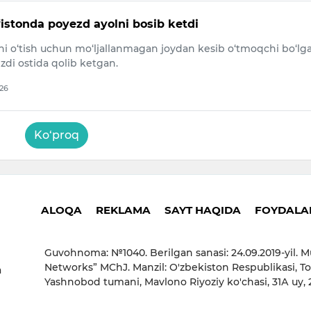
istonda poyezd ayolni bosib ketdi
lni o‘tish uchun mo‘ljallanmagan joydan kesib o‘tmoqchi bo‘lg
zdi ostida qolib ketgan.
026
Ko‘proq
ALOQA
REKLAMA
SAYT HAQIDA
FOYDALAN
Guvohnoma: №1040. Berilgan sanasi: 24.09.2019-yil. M
Networks” MChJ. Manzil: O'zbekiston Respublikasi, To
a
Yashnobod tumani, Mavlono Riyoziy ko'chasi, 31А uy,