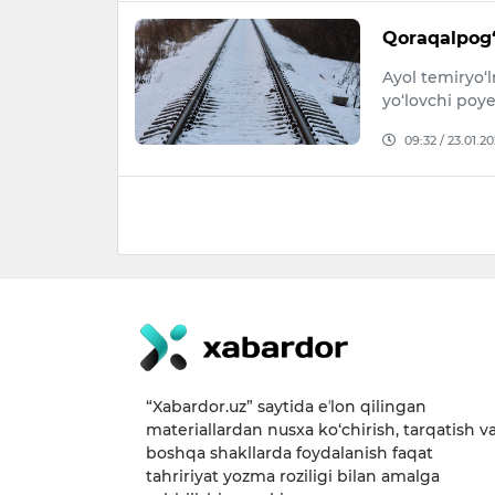
Qoraqalpog‘
Ayol temiryo‘
yo‘lovchi poye
09:32 / 23.01.2
“Xabardor.uz” saytida eʼlon qilingan
materiallardan nusxa ko‘chirish, tarqatish v
boshqa shakllarda foydalanish faqat
tahririyat yozma roziligi bilan amalga