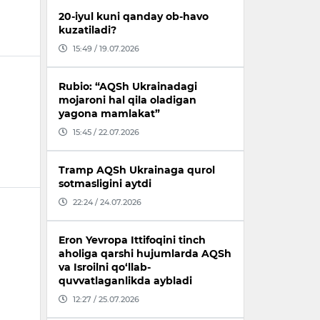
20-iyul kuni qanday ob-havo
kuzatiladi?
15:49 / 19.07.2026
Rubio: “AQSh Ukrainadagi
mojaroni hal qila oladigan
yagona mamlakat”
15:45 / 22.07.2026
Tramp AQSh Ukrainaga qurol
sotmasligini aytdi
22:24 / 24.07.2026
Eron Yevropa Ittifoqini tinch
aholiga qarshi hujumlarda AQSh
va Isroilni qo‘llab-
quvvatlaganlikda aybladi
12:27 / 25.07.2026