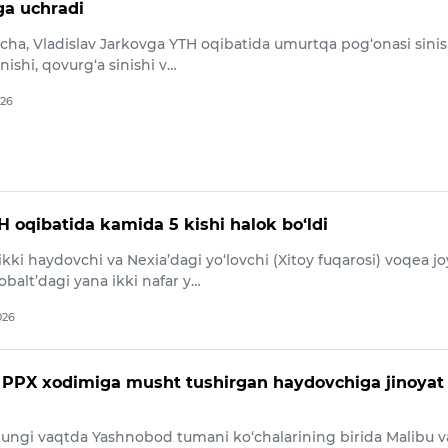
ga uchradi
icha, Vladislav Jarkovga YTH oqibatida umurtqa pog‘onasi sinis
nishi, qovurg‘a sinishi v…
026
H oqibatida kamida 5 kishi halok bo‘ldi
kki haydovchi va Nexia’dagi yo‘lovchi (Xitoy fuqarosi) voqea jo
obalt’dagi yana ikki nafar y…
026
PPX xodimiga musht tushirgan haydovchiga jinoyat 
tungi vaqtda Yashnobod tumani ko‘chalarining birida Malibu v