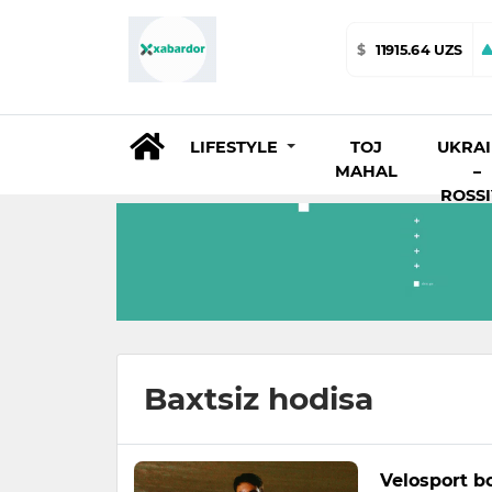
$
11915.64 UZS
LIFESTYLE
TOJ
UKRA
MAHAL
–
ROSS
Baxtsiz hodisa
Velosport bo