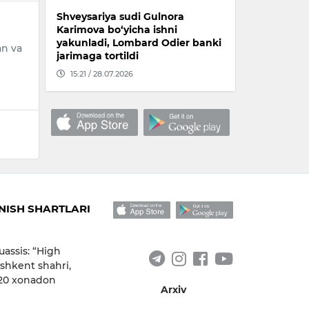
Shveysariya sudi Gulnora
Karimova bo‘yicha ishni
yakunladi, Lombard Odier banki
an va
jarimaga tortildi
15:21 / 28.07.2026
ISH SHARTLARI
uassis: “High
shkent shahri,
 20 xonadon
Arxiv