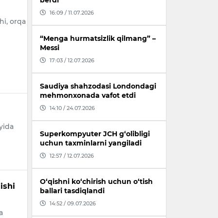
berdi
16:09 / 11.07.2026
hi, orqa
“Menga hurmatsizlik qilmang” –
Messi
17:03 / 12.07.2026
Saudiya shahzodasi Londondagi
mehmonxonada vafot etdi
14:10 / 24.07.2026
yida
Superkompyuter JCH g‘olibligi
uchun taxminlarni yangiladi
12:57 / 12.07.2026
O‘qishni ko‘chirish uchun o‘tish
ishi
ballari tasdiqlandi
14:52 / 09.07.2026
a