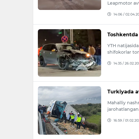
Leapmotor avt
14:06 / 02.04.2
Toshkentda 
YTH natijasida
shifokorlar t
14:35 / 26.02.2
Turkiyada av
Mahalliy nashr
jarohatlangan
16:59 / 01.02.2