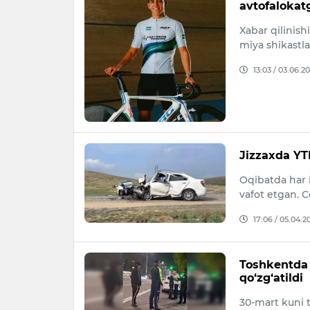
avtofalokat
Xabar qilinish
miya shikastla
13:03 / 03.06.2
Jizzaxda YT
Oqibatda har i
vafot etgan. C
17:06 / 05.04.2
Toshkentda 
qo‘zg‘atildi
30-mart kuni 