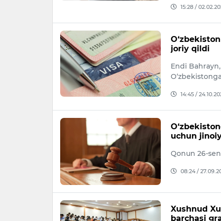
15:28 / 02.02.2
O‘zbekiston 
joriy qildi
Endi Bahrayn,
O‘zbekistonga
14:45 / 24.10.20
O‘zbekiston
uchun jinoiy
Qonun 26-sent
08:24 / 27.09.2
Xushnud Xud
barchasi gr