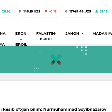
28.92
₽
146.19 UZS
-0.18
€
13749.46 UZS
32.19
INA
ERON
FALASTIN-
JAHON
MADANIY
–
ISROIL
IYA
ISROIL
i kesib o‘tgan bilim: Nurmuhammad Soyibnazarov