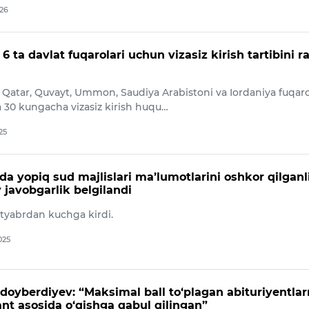
026
6 ta davlat fuqarolari uchun vizasiz kirish tartibini 
 Qatar, Quvayt, Ummon, Saudiya Arabistoni va Iordaniya fuqaro
 30 kungacha vizasiz kirish huqu…
25
da yopiq sud majlislari ma’lumotlarini oshkor qilganl
 javobgarlik belgilandi
yabrdan kuchga kirdi.
025
oyberdiyev: “Maksimal ball to‘plagan abituriyentlar
ant asosida o‘qishga qabul qilingan”