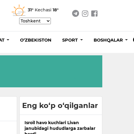
31°
Kechasi
18°
AT
O‘ZBEKISTON
SPORT
BOSHQALAR
Eng ko‘p o‘qilganlar
Isroil havo kuchlari Livan
janubidagi hududlarga zarbalar