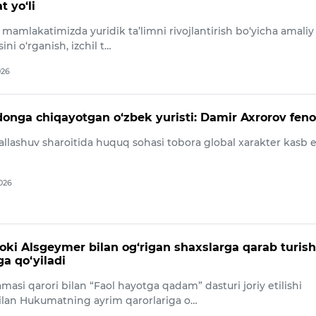
 yo‘li
mamlakatimizda yuridik ta’limni rivojlantirish bo‘yicha amaliy 
sini o‘rganish, izchil t…
026
onga chiqayotgan o‘zbek yuristi: Damir Axrorov fen
llashuv sharoitida huquq sohasi tobora global xarakter kasb e
2026
oki Alsgeymer bilan og‘rigan shaxslarga qarab turish
ga qo‘yiladi
masi qarori bilan “Faol hayotga qadam” dasturi joriy etilishi
lan Hukumatning ayrim qarorlariga o…