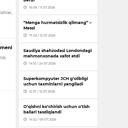
berdi
16:09 / 11.07.2026
ishlar,
“Menga hurmatsizlik qilmang” –
Messi
17:03 / 12.07.2026
omeni
Saudiya shahzodasi Londondagi
mehmonxonada vafot etdi
tib
14:10 / 24.07.2026
Superkompyuter JCH g‘olibligi
uchun taxminlarni yangiladi
12:57 / 12.07.2026
O‘qishni ko‘chirish uchun o‘tish
ballari tasdiqlandi
14:52 / 09.07.2026