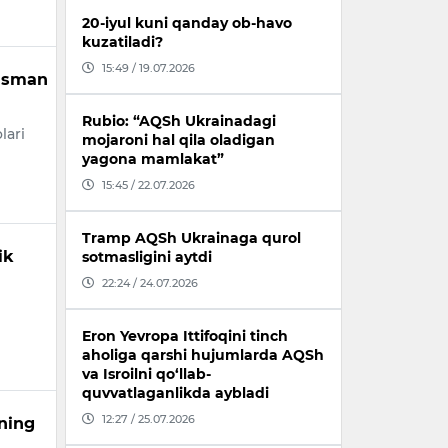
20-iyul kuni qanday ob-havo
kuzatiladi?
15:49 / 19.07.2026
rasman
Rubio: “AQSh Ukrainadagi
lari
mojaroni hal qila oladigan
yagona mamlakat”
15:45 / 22.07.2026
Tramp AQSh Ukrainaga qurol
ik
sotmasligini aytdi
22:24 / 24.07.2026
Eron Yevropa Ittifoqini tinch
aholiga qarshi hujumlarda AQSh
va Isroilni qo‘llab-
quvvatlaganlikda aybladi
12:27 / 25.07.2026
ning