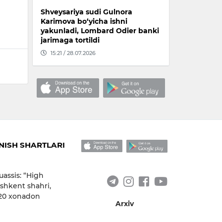
Shveysariya sudi Gulnora
Karimova bo‘yicha ishni
yakunladi, Lombard Odier banki
jarimaga tortildi
15:21 / 28.07.2026
ISH SHARTLARI
uassis: “High
shkent shahri,
 20 xonadon
Arxiv