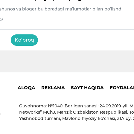
shunos va bloger bu boradagi ma’lumotlar bilan bo‘lishdi
025
Ko‘proq
ALOQA
REKLAMA
SAYT HAQIDA
FOYDALAN
Guvohnoma: №1040. Berilgan sanasi: 24.09.2019-yil. M
Networks” MChJ. Manzil: O'zbekiston Respublikasi, To
a
Yashnobod tumani, Mavlono Riyoziy ko'chasi, 31А uy,