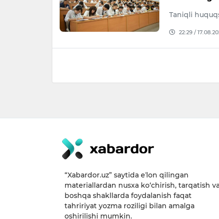
Taniqli huquq
22:29 / 17.08.2
“Xabardor.uz” saytida eʼlon qilingan
materiallardan nusxa ko‘chirish, tarqatish v
boshqa shakllarda foydalanish faqat
tahririyat yozma roziligi bilan amalga
oshirilishi mumkin.