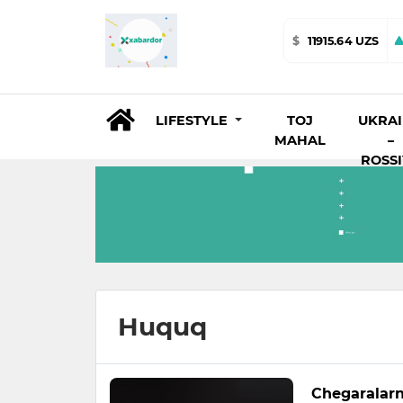
$
11915.64 UZS
LIFESTYLE
TOJ
UKRA
MAHAL
–
ROSS
Huquq
Chegaralarn