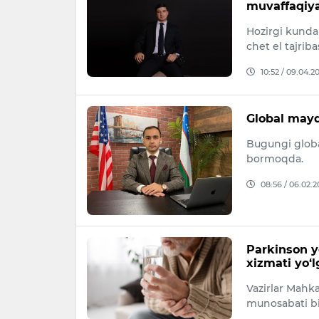
muvaffaqiyat
Hozirgi kunda 
chet el tajriba
10:52 / 09.04.2
Global mayd
Bugungi globa
bormoqda.
08:56 / 06.02.
Parkinson y
xizmati yo‘l
Vazirlar Mahka
munosabati bi