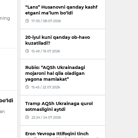
“Lans” Husanovni qanday kashf
etgani ma’lum bo‘ldi
rning
17:05 / 08.07.2026
20-iyul kuni qanday ob-havo
kuzatiladi?
15:49 / 19.07.2026
Rubio: “AQSh Ukrainadagi
mojaroni hal qila oladigan
yagona mamlakat”
15:45 / 22.07.2026
bo‘ldi
Tramp AQSh Ukrainaga qurol
sotmasligini aytdi
dan
22:24 / 24.07.2026
Eron Yevropa Ittifoqini tinch