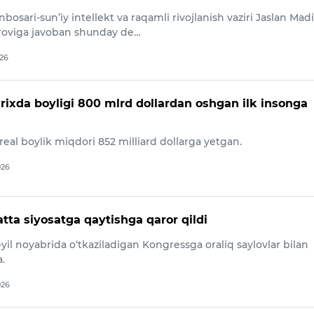
inbosari-sun’iy intellekt va raqamli rivojlanish vaziri Jaslan Mad
‘roviga javoban shunday de…
026
arixda boyligi 800 mlrd dollardan oshgan ilk insonga
real boylik miqdori 852 milliard dollarga yetgan.
026
tta siyosatga qaytishga qaror qildi
yil noyabrida o‘tkaziladigan Kongressga oraliq saylovlar bilan
.
026