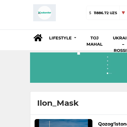
$
11886.72 UZS
LIFESTYLE
TOJ
UKRA
MAHAL
–
ROSS
Ilon_Mask
Qozog‘iston