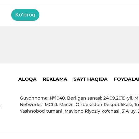
Ko‘proq
ALOQA
REKLAMA
SAYT HAQIDA
FOYDALAN
Guvohnoma: №1040. Berilgan sanasi: 24.09.2019-yil. M
Networks” MChJ. Manzil: O'zbekiston Respublikasi, To
a
Yashnobod tumani, Mavlono Riyoziy ko'chasi, 31А uy,