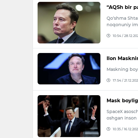
“AQSh bir p
Qo‘shma Shtatl
noqonuniy imm
10:54 / 28.12.20
Ilon Maskni
Maskning boyli
17:54 / 21.12.20
Mask boyligi
SpaceX asoschi
oshgan inson s
10:35 / 16.12.20