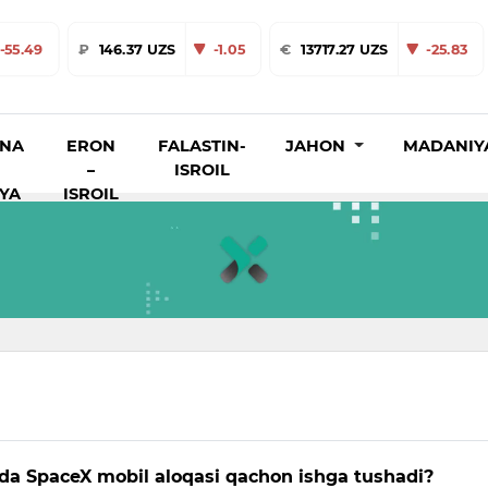
-55.49
₽
146.37 UZS
-1.05
€
13717.27 UZS
-25.83
INA
ERON
FALASTIN-
JAHON
MADANIY
–
ISROIL
IYA
ISROIL
da SpaceX mobil aloqasi qachon ishga tushadi?