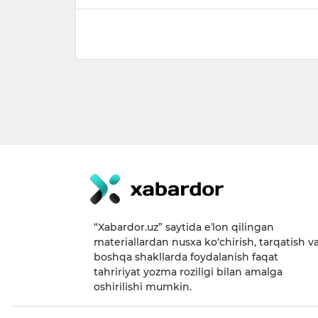
“Xabardor.uz” saytida eʼlon qilingan
materiallardan nusxa ko‘chirish, tarqatish v
boshqa shakllarda foydalanish faqat
tahririyat yozma roziligi bilan amalga
oshirilishi mumkin.