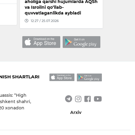
aholiga qarshi hujumlarda AQSh
va Isroilni qo‘llab-
quvvatlaganlikda aybladi
12:27 / 25.07.2026
ISH SHARTLARI
uassis: “High
shkent shahri,
 20 xonadon
Arxiv