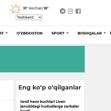
31°
Kechasi
18°
AT
O‘ZBEKISTON
SPORT
BOSHQALAR
Eng ko‘p o‘qilganlar
Isroil havo kuchlari Livan
janubidagi hududlarga zarbalar