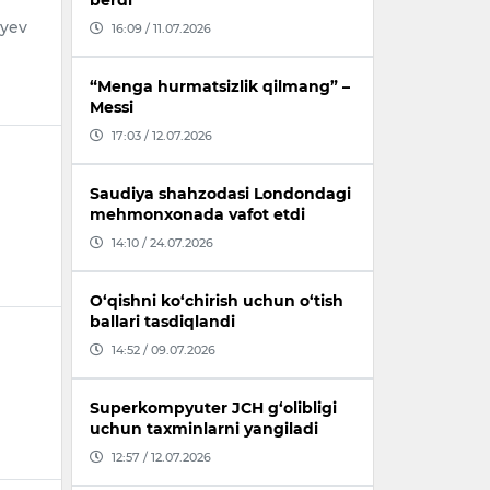
berdi
iyev
16:09 / 11.07.2026
“Menga hurmatsizlik qilmang” –
Messi
17:03 / 12.07.2026
Saudiya shahzodasi Londondagi
mehmonxonada vafot etdi
14:10 / 24.07.2026
O‘qishni ko‘chirish uchun o‘tish
ballari tasdiqlandi
14:52 / 09.07.2026
Superkompyuter JCH g‘olibligi
uchun taxminlarni yangiladi
12:57 / 12.07.2026