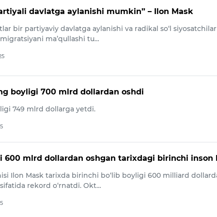
artiyali davlatga aylanishi mumkin” – Ilon Mask
ar bir partiyaviy davlatga aylanishi va radikal so‘l siyosatchila
igratsiyani ma’qullashi tu…
25
ng boyligi 700 mlrd dollardan oshdi
gi 749 mlrd dollarga yetdi.
25
 600 mlrd dollardan oshgan tarixdagi birinchi inson 
si Ilon Mask tarixda birinchi bo‘lib boyligi 600 milliard dollar
ifatida rekord o‘rnatdi. Okt…
25