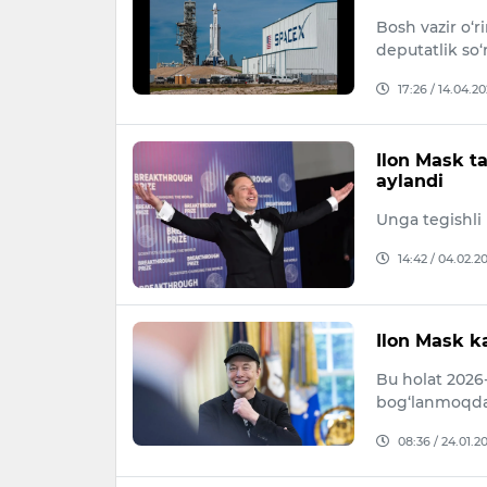
Bosh vazir o‘r
deputatlik so
17:26 / 14.04.2
Ilon Mask t
aylandi
Unga tegishli 
14:42 / 04.02.2
Ilon Mask ka
Bu holat 2026-
bog‘lanmoqda
08:36 / 24.01.2