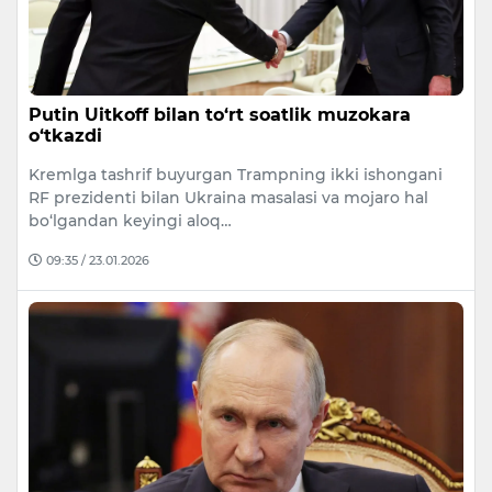
Putin Uitkoff bilan to‘rt soatlik muzokara
o‘tkazdi
Kremlga tashrif buyurgan Trampning ikki ishongani
RF prezidenti bilan Ukraina masalasi va mojaro hal
bo‘lgandan keyingi aloq…
09:35 / 23.01.2026