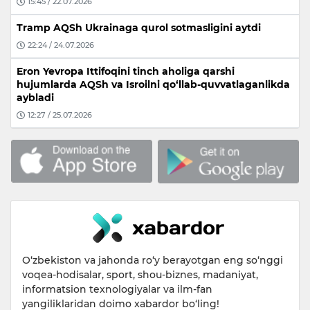
15:45 / 22.07.2026
Tramp AQSh Ukrainaga qurol sotmasligini aytdi
22:24 / 24.07.2026
Eron Yevropa Ittifoqini tinch aholiga qarshi
hujumlarda AQSh va Isroilni qo‘llab-quvvatlaganlikda
aybladi
12:27 / 25.07.2026
O‘zbekiston va jahonda ro‘y berayotgan eng so‘nggi
voqea-hodisalar, sport, shou-biznes, madaniyat,
informatsion texnologiyalar va ilm-fan
yangiliklaridan doimo xabardor bo‘ling!