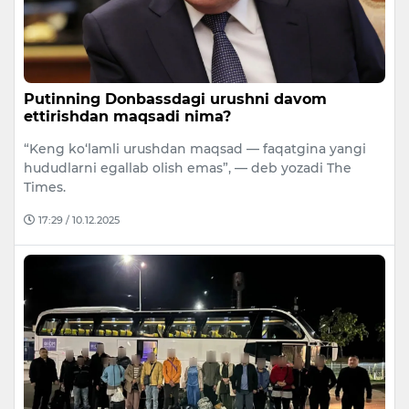
Putinning Donbassdagi urushni davom
ettirishdan maqsadi nima?
“Keng ko‘lamli urushdan maqsad — faqatgina yangi
hududlarni egallab olish emas”, — deb yozadi The
Times.
17:29 / 10.12.2025