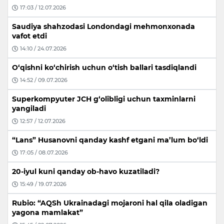
17:03 / 12.07.2026
Saudiya shahzodasi Londondagi mehmonxonada
vafot etdi
14:10 / 24.07.2026
O‘qishni ko‘chirish uchun o‘tish ballari tasdiqlandi
14:52 / 09.07.2026
Superkompyuter JCH g‘olibligi uchun taxminlarni
yangiladi
12:57 / 12.07.2026
“Lans” Husanovni qanday kashf etgani ma’lum bo‘ldi
17:05 / 08.07.2026
20-iyul kuni qanday ob-havo kuzatiladi?
15:49 / 19.07.2026
Rubio: “AQSh Ukrainadagi mojaroni hal qila oladigan
yagona mamlakat”