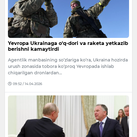
Yevropa Ukrainaga o‘q-dori va raketa yetkazib
berishni kamaytirdi
Agentlik manbasining so‘zlariga ko‘ra, Ukraina hozirda
urush zonasida tobora ko‘proq Yevropada ishlab
chiqarilgan dronlardan…
09:52 / 14.04.2026