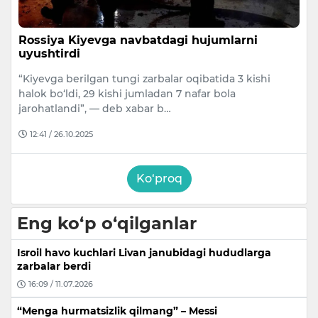
Rossiya Kiyevga navbatdagi hujumlarni
uyushtirdi
“Kiyevga berilgan tungi zarbalar oqibatida 3 kishi
halok bo‘ldi, 29 kishi jumladan 7 nafar bola
jarohatlandi”, — deb xabar b…
12:41 / 26.10.2025
Ko‘proq
Eng ko‘p o‘qilganlar
Isroil havo kuchlari Livan janubidagi hududlarga
zarbalar berdi
16:09 / 11.07.2026
“Menga hurmatsizlik qilmang” – Messi