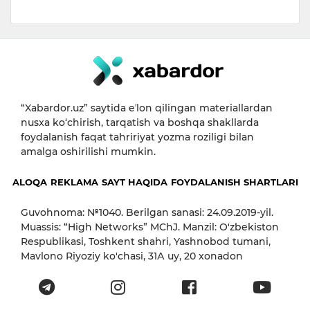
“Xabardor.uz” saytida eʼlon qilingan materiallardan
nusxa ko‘chirish, tarqatish va boshqa shakllarda
foydalanish faqat tahririyat yozma roziligi bilan
amalga oshirilishi mumkin.
ALOQA
REKLAMA
SAYT HAQIDA
FOYDALANISH SHARTLARI
Guvohnoma: №1040. Berilgan sanasi: 24.09.2019-yil.
Muassis: “High Networks” MChJ. Manzil: O'zbekiston
Respublikasi, Toshkent shahri, Yashnobod tumani,
Mavlono Riyoziy ko'chasi, 31А uy, 20 xonadon