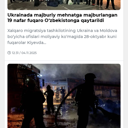
Ukrainada majburiy mehnatga majburlangan
19 nafar fuqaro O‘zbekistonga qaytarildi
Xalqaro migratsiya tashkilotining Ukraina va Moldova
bo‘yicha ofislari moliyaviy ko‘magida 28-oktyabr kuni
fuqarolar Kiyevda…
12:31 / 04.11.2025