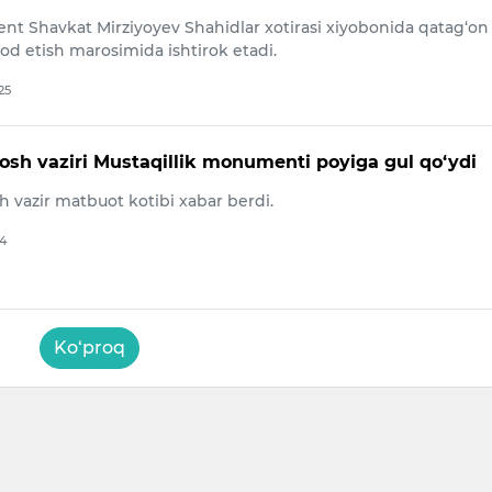
nt Shavkat Mirziyoyev Shahidlar xotirasi xiyobonida qatag‘on
od etish marosimida ishtirok etadi.
25
osh vaziri Mustaqillik monumenti poyiga gul qo‘ydi
 vazir matbuot kotibi xabar berdi.
24
Ko‘proq