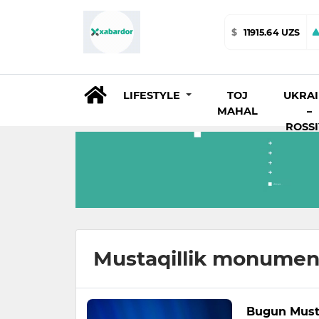
$
11915.64 UZS
LIFESTYLE
TOJ
UKRA
MAHAL
–
ROSS
Mustaqillik monumen
Bugun Musta