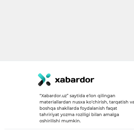
“Xabardor.uz” saytida eʼlon qilingan
materiallardan nusxa ko‘chirish, tarqatish v
boshqa shakllarda foydalanish faqat
tahririyat yozma roziligi bilan amalga
oshirilishi mumkin.