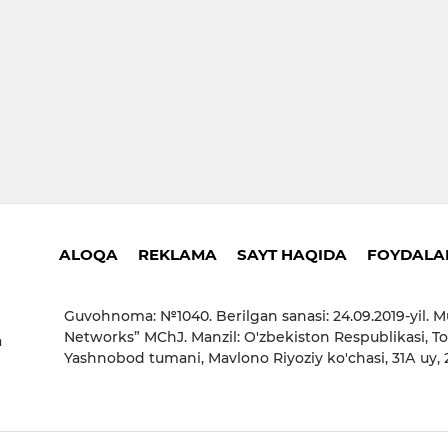
ALOQA
REKLAMA
SAYT HAQIDA
FOYDALAN
Guvohnoma: №1040. Berilgan sanasi: 24.09.2019-yil. M
Networks” MChJ. Manzil: O'zbekiston Respublikasi, To
a
Yashnobod tumani, Mavlono Riyoziy ko'chasi, 31А uy,