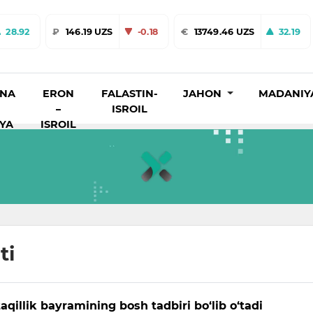
28.92
₽
146.19 UZS
-0.18
€
13749.46 UZS
32.19
INA
ERON
FALASTIN-
JAHON
MADANIY
–
ISROIL
IYA
ISROIL
ti
qillik bayramining bosh tadbiri bo‘lib o‘tadi