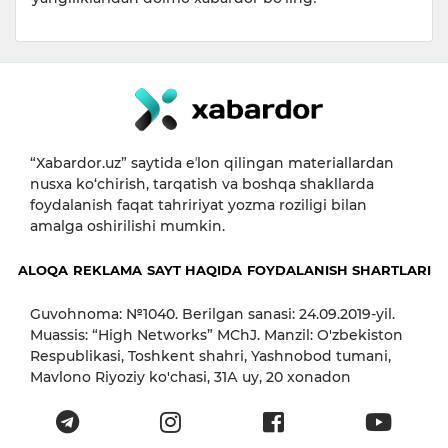
“Xabardor.uz” saytida eʼlon qilingan materiallardan
nusxa ko‘chirish, tarqatish va boshqa shakllarda
foydalanish faqat tahririyat yozma roziligi bilan
amalga oshirilishi mumkin.
ALOQA
REKLAMA
SAYT HAQIDA
FOYDALANISH SHARTLARI
Guvohnoma: №1040. Berilgan sanasi: 24.09.2019-yil.
Muassis: “High Networks” MChJ. Manzil: O'zbekiston
Respublikasi, Toshkent shahri, Yashnobod tumani,
Mavlono Riyoziy ko'chasi, 31А uy, 20 xonadon