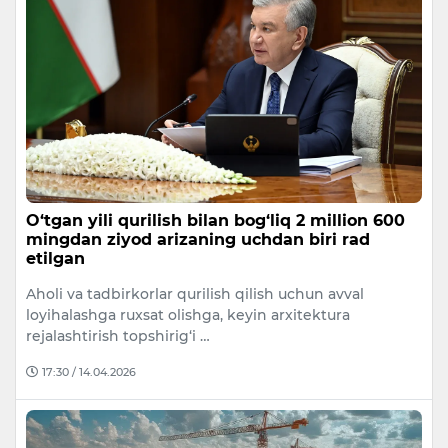
O‘tgan yili qurilish bilan bog‘liq 2 million 600
mingdan ziyod arizaning uchdan biri rad
etilgan
Aholi va tadbirkorlar qurilish qilish uchun avval
loyihalashga ruxsat olishga, keyin arxitektura
rejalashtirish topshirig‘i …
17:30 / 14.04.2026