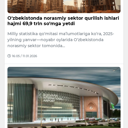
O‘zbekistonda norasmiy sektor qurilish ishlari
hajmi 69,9 trln so‘mga yetdi
Milliy statistika qo‘mitasi ma’lumotlariga ko‘ra, 2025-
yilning yanvar—noyabr oylarida O‘zbekistonda
norasmiy sektor tomonida…
16:05 / 11.01.2026