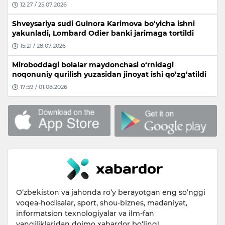
12:27 / 25.07.2026
Shveysariya sudi Gulnora Karimova bo‘yicha ishni
yakunladi, Lombard Odier banki jarimaga tortildi
15:21 / 28.07.2026
Miroboddagi bolalar maydonchasi o‘rnidagi
noqonuniy qurilish yuzasidan jinoyat ishi qo‘zg‘atildi
17:59 / 01.08.2026
O‘zbekiston va jahonda ro‘y berayotgan eng so‘nggi
voqea-hodisalar, sport, shou-biznes, madaniyat,
informatsion texnologiyalar va ilm-fan
yangiliklaridan doimo xabardor bo‘ling!