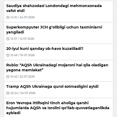
Saudiya shahzodasi Londondagi mehmonxonada
vafot etdi
14:10 / 24.07.2026
Superkompyuter JCH g‘olibligi uchun taxminlarni
yangiladi
12:57 / 12.07.2026
20-iyul kuni qanday ob-havo kuzatiladi?
15:49 / 19.07.2026
Rubio: “AQSh Ukrainadagi mojaroni hal qila oladigan
yagona mamlakat”
15:45 / 22.07.2026
Tramp AQSh Ukrainaga qurol sotmasligini aytdi
22:24 / 24.07.2026
Eron Yevropa Ittifoqini tinch aholiga qarshi
hujumlarda AQSh va Isroilni qo‘llab-quvvatlaganlikda
aybladi