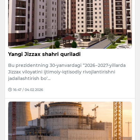
Yangi Jizzax shahri quriladi
Bu prezidentning 30-yanvardagi “2026−2027-yillarda
Jizzax viloyatini ijtimoiy-iqtisodiy rivojlantirishni
jadallashtirish bo‘…
16:47 / 04.02.2026