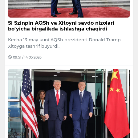
Si Szinpin AQSh va Xitoyni savdo nizolari
bo‘yicha birgalikda ishlashga chaqirdi
Kecha 13-may kuni AQSh prezidenti Donald Tramp
Xitoyga tashrif buyurdi.
09:51 / 14.05.2026