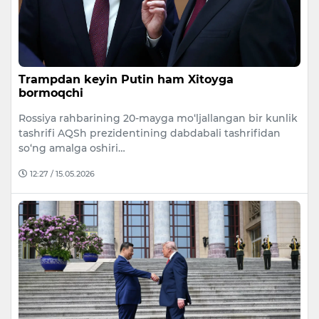
Trampdan keyin Putin ham Xitoyga
bormoqchi
Rossiya rahbarining 20-mayga mo‘ljallangan bir kunlik
tashrifi AQSh prezidentining dabdabali tashrifidan
so‘ng amalga oshiri…
12:27 / 15.05.2026