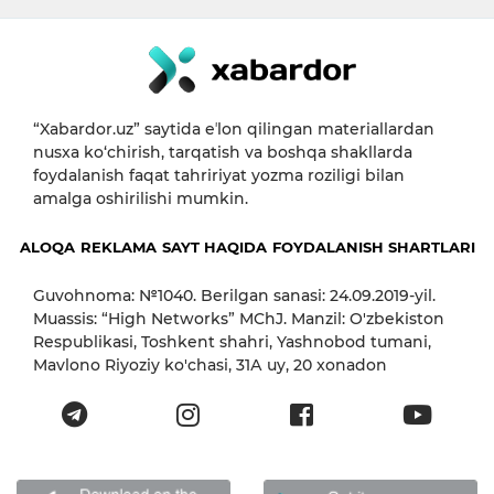
“Xabardor.uz” saytida eʼlon qilingan materiallardan
nusxa ko‘chirish, tarqatish va boshqa shakllarda
foydalanish faqat tahririyat yozma roziligi bilan
amalga oshirilishi mumkin.
ALOQA
REKLAMA
SAYT HAQIDA
FOYDALANISH SHARTLARI
Guvohnoma: №1040. Berilgan sanasi: 24.09.2019-yil.
Muassis: “High Networks” MChJ. Manzil: O'zbekiston
Respublikasi, Toshkent shahri, Yashnobod tumani,
Mavlono Riyoziy ko'chasi, 31А uy, 20 xonadon