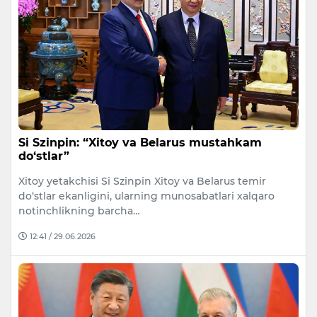
Si Szinpin: “Xitoy va Belarus mustahkam
do‘stlar”
Xitoy yetakchisi Si Szinpin Xitoy va Belarus temir
do‘stlar ekanligini, ularning munosabatlari xalqaro
notinchlikning barcha…
12:41 / 29.06.2026