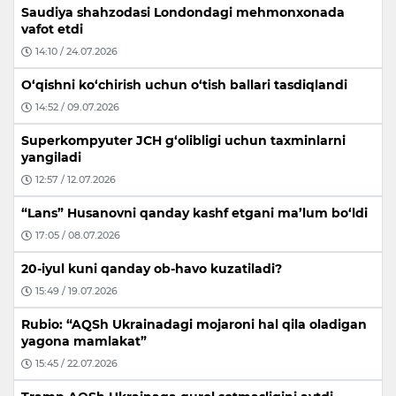
Saudiya shahzodasi Londondagi mehmonxonada
vafot etdi
14:10 / 24.07.2026
O‘qishni ko‘chirish uchun o‘tish ballari tasdiqlandi
14:52 / 09.07.2026
Superkompyuter JCH g‘olibligi uchun taxminlarni
yangiladi
12:57 / 12.07.2026
“Lans” Husanovni qanday kashf etgani ma’lum bo‘ldi
17:05 / 08.07.2026
20-iyul kuni qanday ob-havo kuzatiladi?
15:49 / 19.07.2026
Rubio: “AQSh Ukrainadagi mojaroni hal qila oladigan
yagona mamlakat”
15:45 / 22.07.2026