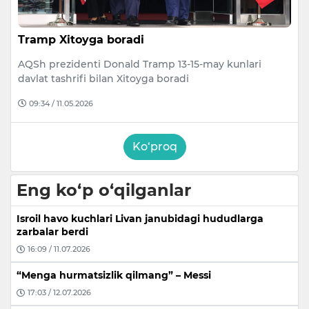
Tramp Xitoyga boradi
AQSh prezidenti Donald Tramp 13-15-may kunlari
davlat tashrifi bilan Xitoyga boradi
09:34 / 11.05.2026
Ko‘proq
Eng ko‘p o‘qilganlar
Isroil havo kuchlari Livan janubidagi hududlarga
zarbalar berdi
16:09 / 11.07.2026
“Menga hurmatsizlik qilmang” – Messi
17:03 / 12.07.2026