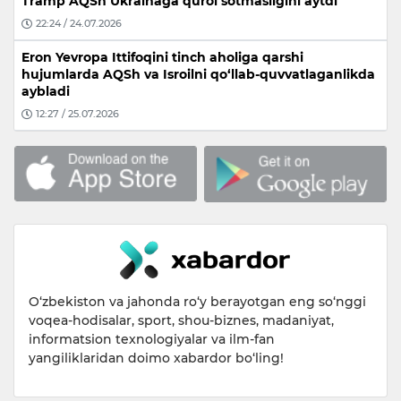
Tramp AQSh Ukrainaga qurol sotmasligini aytdi
22:24 / 24.07.2026
Eron Yevropa Ittifoqini tinch aholiga qarshi
hujumlarda AQSh va Isroilni qo‘llab-quvvatlaganlikda
aybladi
12:27 / 25.07.2026
O‘zbekiston va jahonda ro‘y berayotgan eng so‘nggi
voqea-hodisalar, sport, shou-biznes, madaniyat,
informatsion texnologiyalar va ilm-fan
yangiliklaridan doimo xabardor bo‘ling!