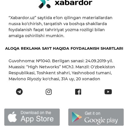
“Xabardor.uz” saytida eʼlon qilingan materiallardan
nusxa ko‘chirish, tarqatish va boshqa shakllarda
foydalanish faqat tahririyat yozma roziligi bilan
amalga oshirilishi mumkin.
ALOQA
REKLAMA
SAYT HAQIDA
FOYDALANISH SHARTLARI
Guvohnoma: №1040. Berilgan sanasi: 24.09.2019-yil.
Muassis: “High Networks” MChJ. Manzil: O'zbekiston
Respublikasi, Toshkent shahri, Yashnobod tumani,
Mavlono Riyoziy ko'chasi, 31А uy, 20 xonadon