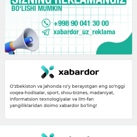
O‘zbekiston va jahonda ro‘y berayotgan eng so‘nggi
voqea-hodisalar, sport, shou-biznes, madaniyat,
informatsion texnologiyalar va ilm-fan
yangiliklaridan doimo xabardor bo‘ling!