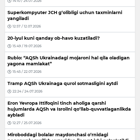
14:10 / 24.07.2026
Superkompyuter JCH g‘olibligi uchun taxminlarni
yangiladi
12:57 / 12.07.2026
20-iyul kuni qanday ob-havo kuzatiladi?
15:49 / 19.07.2026
Rubio: “AQSh Ukrainadagi mojaroni hal qila oladigan
yagona mamlakat”
15:45 / 22.07.2026
Tramp AQSh Ukrainaga qurol sotmasligini aytdi
22:24 / 24.07.2026
Eron Yevropa Ittifoqini tinch aholiga qarshi
hujumlarda AQSh va Isroilni qo‘llab-quvvatlaganlikda
aybladi
12:27 / 25.07.2026
Miroboddagi bolalar maydonchasi o‘rnidagi