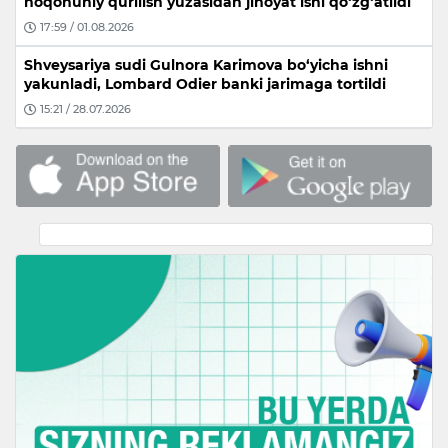
noqonuniy qurilish yuzasidan jinoyat ishi qo‘zg‘atildi
17:59 / 01.08.2026
Shveysariya sudi Gulnora Karimova bo‘yicha ishni
yakunladi, Lombard Odier banki jarimaga tortildi
15:21 / 28.07.2026