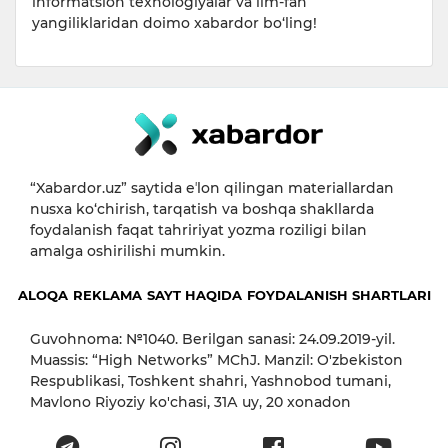
informatsion texnologiyalar va ilm-fan
yangiliklaridan doimo xabardor bo‘ling!
“Xabardor.uz” saytida eʼlon qilingan materiallardan
nusxa ko‘chirish, tarqatish va boshqa shakllarda
foydalanish faqat tahririyat yozma roziligi bilan
amalga oshirilishi mumkin.
ALOQA
REKLAMA
SAYT HAQIDA
FOYDALANISH SHARTLARI
Guvohnoma: №1040. Berilgan sanasi: 24.09.2019-yil.
Muassis: “High Networks” MChJ. Manzil: O'zbekiston
Respublikasi, Toshkent shahri, Yashnobod tumani,
Mavlono Riyoziy ko'chasi, 31А uy, 20 xonadon