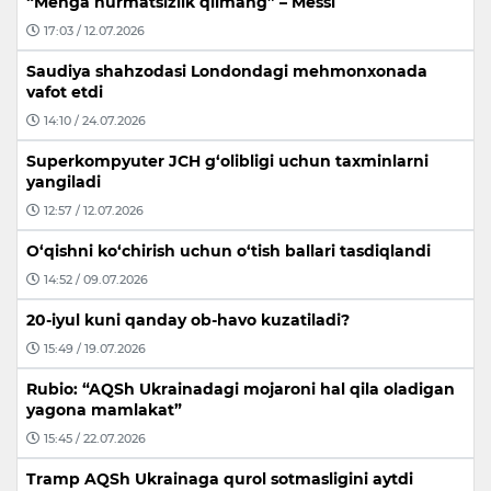
“Menga hurmatsizlik qilmang” – Messi
17:03 / 12.07.2026
Saudiya shahzodasi Londondagi mehmonxonada
vafot etdi
14:10 / 24.07.2026
Superkompyuter JCH g‘olibligi uchun taxminlarni
yangiladi
12:57 / 12.07.2026
O‘qishni ko‘chirish uchun o‘tish ballari tasdiqlandi
14:52 / 09.07.2026
20-iyul kuni qanday ob-havo kuzatiladi?
15:49 / 19.07.2026
Rubio: “AQSh Ukrainadagi mojaroni hal qila oladigan
yagona mamlakat”
15:45 / 22.07.2026
Tramp AQSh Ukrainaga qurol sotmasligini aytdi