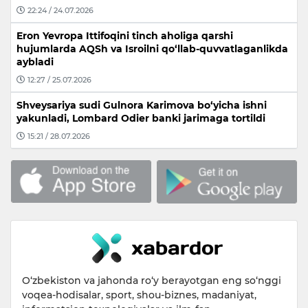
22:24 / 24.07.2026
Eron Yevropa Ittifoqini tinch aholiga qarshi
hujumlarda AQSh va Isroilni qo‘llab-quvvatlaganlikda
aybladi
12:27 / 25.07.2026
Shveysariya sudi Gulnora Karimova bo‘yicha ishni
yakunladi, Lombard Odier banki jarimaga tortildi
15:21 / 28.07.2026
O‘zbekiston va jahonda ro‘y berayotgan eng so‘nggi
voqea-hodisalar, sport, shou-biznes, madaniyat,