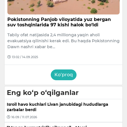
Pokistonning Panjob viloyatida yuz bergan
suv toshqinlarida 97 kishi halok bo‘ldi
Tabiiy ofat natijasida 2,4 millionga yaqin aholi
evakuatsiya qilinishi kerak edi. Bu haqda Pokistonning
Dawn nashri xabar be…
13:02 / 14.09.2025
Ko‘proq
Eng ko‘p o‘qilganlar
Isroil havo kuchlari Livan janubidagi hududlarga
zarbalar berdi
16:09 / 11.07.2026