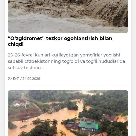
“O‘zgidromet” tezkor ogohlantirish bilan
chiqdi
25–26-fevral kunlari kutilayotgan yomg‘irlar yog‘ishi
sababli O‘zbekistonning tog‘oldi va tog‘li hududlarida
sel-suv toshqin…
11:41 / 24.02.2026