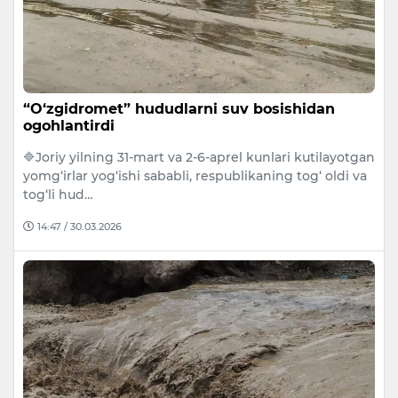
“O‘zgidromet” hududlarni suv bosishidan
ogohlantirdi
🔷Joriy yilning 31-mart va 2-6-aprel kunlari kutilayotgan
yomg‘irlar yog‘ishi sababli, respublikaning tog‘ oldi va
tog‘li hud…
14:47 / 30.03.2026