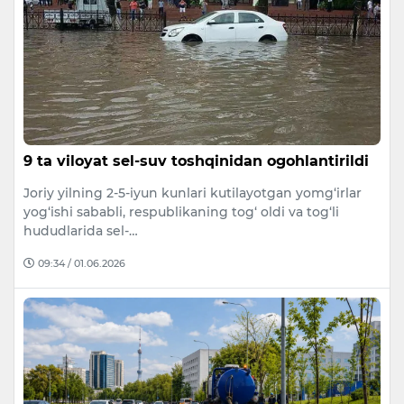
9 ta viloyat sel-suv toshqinidan ogohlantirildi
Joriy yilning 2-5-iyun kunlari kutilayotgan yomg‘irlar
yog‘ishi sababli, respublikaning tog‘ oldi va tog‘li
hududlarida sel-…
09:34 / 01.06.2026