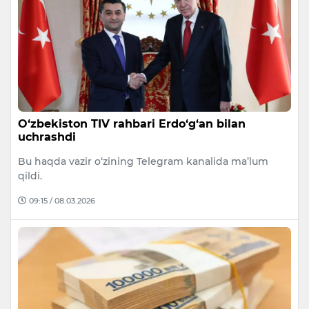
O‘zbekiston TIV rahbari Erdo‘g‘an bilan
uchrashdi
Bu haqda vazir o‘zining Telegram kanalida ma’lum
qildi.
09:15 / 08.03.2026