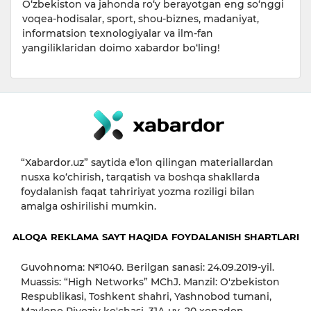
O‘zbekiston va jahonda ro‘y berayotgan eng so‘nggi
voqea-hodisalar, sport, shou-biznes, madaniyat,
informatsion texnologiyalar va ilm-fan
yangiliklaridan doimo xabardor bo‘ling!
“Xabardor.uz” saytida eʼlon qilingan materiallardan
nusxa ko‘chirish, tarqatish va boshqa shakllarda
foydalanish faqat tahririyat yozma roziligi bilan
amalga oshirilishi mumkin.
ALOQA
REKLAMA
SAYT HAQIDA
FOYDALANISH SHARTLARI
Guvohnoma: №1040. Berilgan sanasi: 24.09.2019-yil.
Muassis: “High Networks” MChJ. Manzil: O'zbekiston
Respublikasi, Toshkent shahri, Yashnobod tumani,