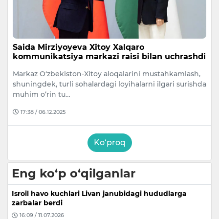
Saida Mirziyoyeva Xitoy Xalqaro
kommunikatsiya markazi raisi bilan uchrashdi
Markaz O‘zbekiston-Xitoy aloqalarini mustahkamlash,
shuningdek, turli sohalardagi loyihalarni ilgari surishda
muhim o‘rin tu…
17:38 / 06.12.2025
Ko‘proq
Eng ko‘p o‘qilganlar
Isroil havo kuchlari Livan janubidagi hududlarga
zarbalar berdi
16:09 / 11.07.2026