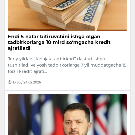
Endi 5 nafar bitiruvchini ishga olgan
tadbirkorlarga 10 mlrd so‘mgacha kredit
ajratiladi
Joriy yildan “Kelajak tadbirkori” dasturi ishga
tushiriladi va yosh tadbirkorlarga 7 yil muddatgacha 15
foizli kredit ajrati…
13:30 / 24.02.2026