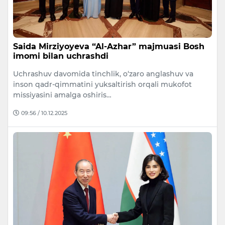
Saida Mirziyoyeva “Al-Azhar” majmuasi Bosh
imomi bilan uchrashdi
Uchrashuv davomida tinchlik, o‘zaro anglashuv va
inson qadr-qimmatini yuksaltirish orqali mukofot
missiyasini amalga oshiris…
09:56 / 10.12.2025