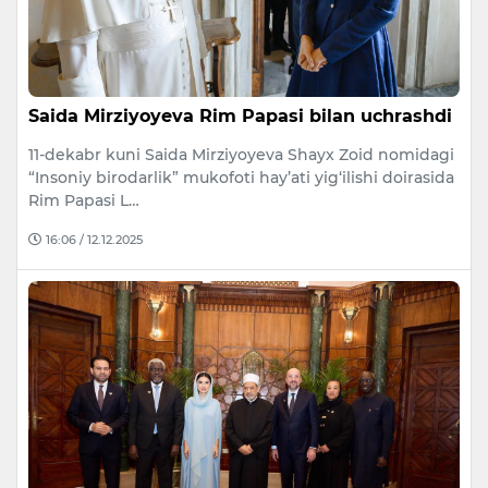
Saida Mirziyoyeva Rim Papasi bilan uchrashdi
11-dekabr kuni Saida Mirziyoyeva Shayx Zoid nomidagi
“Insoniy birodarlik” mukofoti hay’ati yig‘ilishi doirasida
Rim Papasi L…
16:06 / 12.12.2025