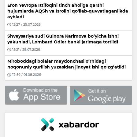
Eron Yevropa Ittifoqini tinch aholiga qarshi
hujumlarda AQSh va Isroilni qo‘llab-quvvatlaganlikda
aybladi
12:27 / 25.07.2026
Shveysariya sudi Gulnora Karimova bo‘yicha ishni
yakunladi, Lombard Odier banki jarimaga tortildi
15:21 / 28.07.2026
Miroboddagi bolalar maydonchasi o‘rnidagi
noqonuniy qurilish yuzasidan jinoyat ishi qo‘zg‘atildi
17:59 / 01.08.2026