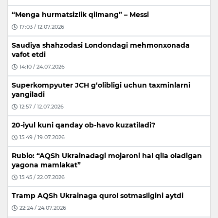
“Menga hurmatsizlik qilmang” – Messi
17:03 / 12.07.2026
Saudiya shahzodasi Londondagi mehmonxonada
vafot etdi
14:10 / 24.07.2026
Superkompyuter JCH g‘olibligi uchun taxminlarni
yangiladi
12:57 / 12.07.2026
20-iyul kuni qanday ob-havo kuzatiladi?
15:49 / 19.07.2026
Rubio: “AQSh Ukrainadagi mojaroni hal qila oladigan
yagona mamlakat”
15:45 / 22.07.2026
Tramp AQSh Ukrainaga qurol sotmasligini aytdi
22:24 / 24.07.2026