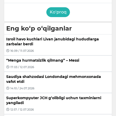
Ko‘proq
Eng ko‘p o‘qilganlar
Isroil havo kuchlari Livan janubidagi hududlarga
zarbalar berdi
16:09 / 11.07.2026
“Menga hurmatsizlik qilmang” – Messi
17:03 / 12.07.2026
Saudiya shahzodasi Londondagi mehmonxonada
vafot etdi
14:10 / 24.07.2026
Superkompyuter JCH g‘olibligi uchun taxminlarni
yangiladi
12:57 / 12.07.2026