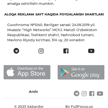
amalga oshirilishi mumkin.
ALOQA
REKLAMA
SAYT HAQIDA
FOYDALANISH SHARTLARI
Guvohnoma: №1040. Berilgan sanasi: 24.09.2019-yil.
Muassis: “High Networks” MChJ. Manzil: O'zbekiston
Respublikasi, Toshkent shahri, Yashnobod tumani,
Mavlono Riyoziy ko'chasi, 31А uy, 20 xonadon
Arxiv
© 2023 Xabardor
By FullFocus.uz