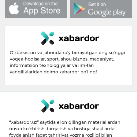
O‘zbekiston va jahonda ro‘y berayotgan eng so‘nggi
voqea-hodisalar, sport, shou-biznes, madaniyat,
informatsion texnologiyalar va ilm-fan
yangiliklaridan doimo xabardor bo‘ling!
“Xabardor.uz” saytida eʼlon qilingan materiallardan
nusxa ko‘chirish, tarqatish va boshqa shakllarda
foydalanish faqat tahririyat yozma roziligi bilan