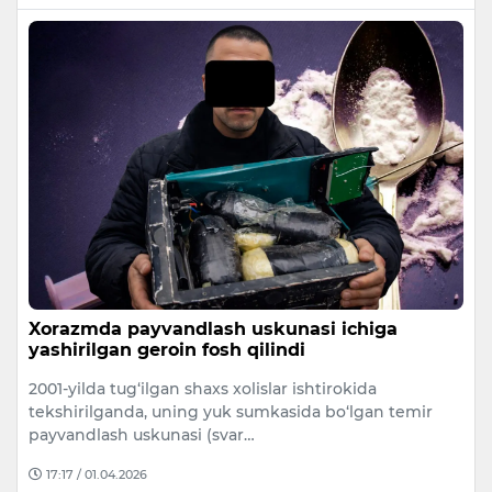
Xorazmda payvandlash uskunasi ichiga
yashirilgan geroin fosh qilindi
2001-yilda tug‘ilgan shaxs xolislar ishtirokida
tekshirilganda, uning yuk sumkasida bo‘lgan temir
payvandlash uskunasi (svar…
17:17 / 01.04.2026