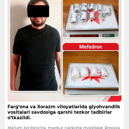
Farg‘ona va Xorazm viloyatlarida giyohvandlik
vositalari savdosiga qarshi tezkor tadbirlar
o‘tkazildi.
Ma’lum bo‘lishicha, mazkur narkotik moddalar Rossiya