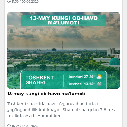
11:38 / 08.06.2026
13-may kungi ob-havo ma’lumoti
Toshkent shahrida havo o‘zgaruvchan bo‘ladi,
yog‘ingarchilik kutilmaydi. Shamol sharqdan 3-8 m/s
tezlikda esadi. Harorat kec…
16:23 / 12.05.2026