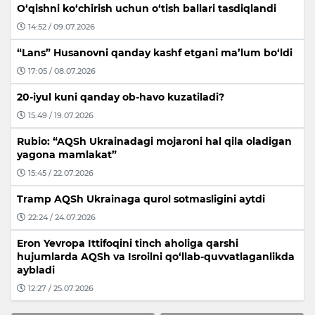
O‘qishni ko‘chirish uchun o‘tish ballari tasdiqlandi
14:52 / 09.07.2026
“Lans” Husanovni qanday kashf etgani ma’lum bo‘ldi
17:05 / 08.07.2026
20-iyul kuni qanday ob-havo kuzatiladi?
15:49 / 19.07.2026
Rubio: “AQSh Ukrainadagi mojaroni hal qila oladigan
yagona mamlakat”
15:45 / 22.07.2026
Tramp AQSh Ukrainaga qurol sotmasligini aytdi
22:24 / 24.07.2026
Eron Yevropa Ittifoqini tinch aholiga qarshi
hujumlarda AQSh va Isroilni qo‘llab-quvvatlaganlikda
aybladi
12:27 / 25.07.2026