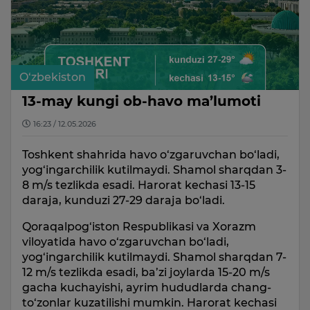
O‘zbekiston
13-may kungi ob-havo ma’lumoti
16:23 / 12.05.2026
Toshkent shahrida havo o‘zgaruvchan bo‘ladi,
yog‘ingarchilik kutilmaydi. Shamol sharqdan 3-
8 m/s tezlikda esadi. Harorat kechasi 13-15
daraja, kunduzi 27-29 daraja bo‘ladi.
Qoraqalpog‘iston Respublikasi va Xorazm
viloyatida havo o‘zgaruvchan bo‘ladi,
yog‘ingarchilik kutilmaydi. Shamol sharqdan 7-
12 m/s tezlikda esadi, ba’zi joylarda 15-20 m/s
gacha kuchayishi, ayrim hududlarda chang-
to‘zonlar kuzatilishi mumkin. Harorat kechasi