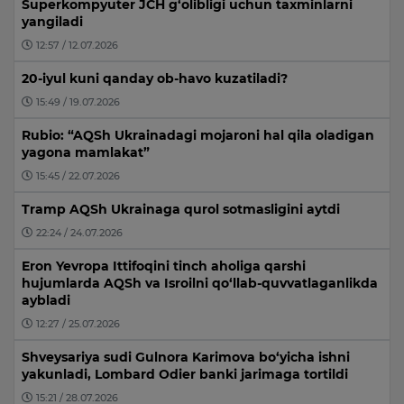
Superkompyuter JCH g‘olibligi uchun taxminlarni
yangiladi
12:57 / 12.07.2026
20-iyul kuni qanday ob-havo kuzatiladi?
15:49 / 19.07.2026
Rubio: “AQSh Ukrainadagi mojaroni hal qila oladigan
yagona mamlakat”
15:45 / 22.07.2026
Tramp AQSh Ukrainaga qurol sotmasligini aytdi
22:24 / 24.07.2026
Eron Yevropa Ittifoqini tinch aholiga qarshi
hujumlarda AQSh va Isroilni qo‘llab-quvvatlaganlikda
aybladi
12:27 / 25.07.2026
Shveysariya sudi Gulnora Karimova bo‘yicha ishni
yakunladi, Lombard Odier banki jarimaga tortildi
15:21 / 28.07.2026