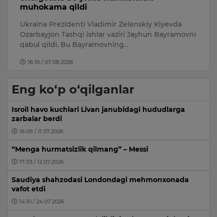
5 
Jinoyat ishlari bo‘yicha O‘zbekiston tuman sudida
Namangan shahri sobiq hokimi Anvar Otaxo‘jayev
ni
va yana besh nafar shaxsga …
16:35 / 07.08.2026
Eng ko‘p o‘qilganlar
Isroil havo kuchlari Livan janubidagi hududlarga
zarbalar berdi
16:09 / 11.07.2026
“Menga hurmatsizlik qilmang” – Messi
17:03 / 12.07.2026
Saudiya shahzodasi Londondagi mehmonxonada
vafot etdi
14:10 / 24.07.2026