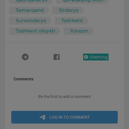
Samarqand
Sirdaryo
Surxondaryo
Toshkent
Toshkent viloyati
Xorazm
Ulashing