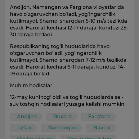
Andijon, Namangan va Farg‘ona viloyatlarida
havo o‘zgaruvchan bo‘ladi, yog‘ingarchilik
kutilmaydi. Shamol sharqdan 5-10 m/s tezlikda
esadi. Harorat kechasi 12-17 daraja, kunduzi 25-
30 daraja bo‘ladi.
Respublikaning tog‘li hududlarida havo
o‘zgaruvchan bo‘ladi, yog‘ingarchilik
kutilmaydi. Shamol sharqdan 7-12 m/s tezlikda
esadi. Harorat kechasi 6-11 daraja, kunduzi 14-
19 daraja bo‘ladi.
Muhim hodisalar
12-may kuni tog‘ oldi va tog‘li hududlarda sel-
suv toshqin hodisalari yuzaga kelishi mumkin.
Andijon
Buxoro
Farg‘ona
Jizzax
Namangan
Navoiy
Qashqadaryo
Qoraqalpog‘iston