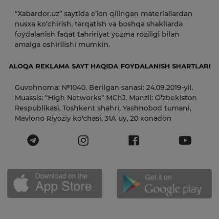
“Xabardor.uz” saytida eʼlon qilingan materiallardan
nusxa ko‘chirish, tarqatish va boshqa shakllarda
foydalanish faqat tahririyat yozma roziligi bilan
amalga oshirilishi mumkin.
ALOQA
REKLAMA
SAYT HAQIDA
FOYDALANISH SHARTLARI
Guvohnoma: №1040. Berilgan sanasi: 24.09.2019-yil.
Muassis: “High Networks” MChJ. Manzil: O'zbekiston
Respublikasi, Toshkent shahri, Yashnobod tumani,
Mavlono Riyoziy ko'chasi, 31А uy, 20 xonadon