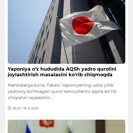
Yaponiya o‘z hududida AQSh yadro qurolini
joylashtirish masalasini ko‘rib chiqmoqda
Manbalarga ko‘ra, Takaiti Yaponiyaning uzoq yillik
yadroviy bo‘lmagan qurol tamoyillarini qayta ko‘rib
chiqishni rejalashtir…
08:31 / 16.11.2025