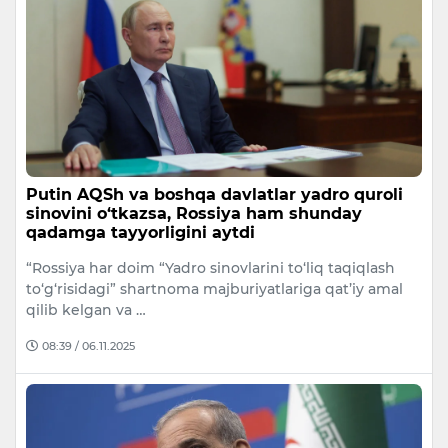
Putin AQSh va boshqa davlatlar yadro quroli
sinovini o‘tkazsa, Rossiya ham shunday
qadamga tayyorligini aytdi
“Rossiya har doim “Yadro sinovlarini to‘liq taqiqlash
to‘g‘risidagi” shartnoma majburiyatlariga qat’iy amal
qilib kelgan va …
08:39 / 06.11.2025