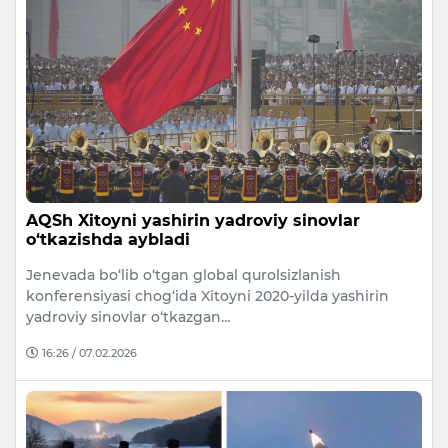
AQSh Xitoyni yashirin yadroviy sinovlar
o‘tkazishda aybladi
Jenevada bo‘lib o‘tgan global qurolsizlanish
konferensiyasi chog‘ida Xitoyni 2020-yilda yashirin
yadroviy sinovlar o‘tkazgan…
16:26 / 07.02.2026