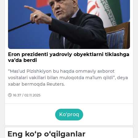
Eron prezidenti yadroviy obyektlarni tiklashga
va’da berdi
“Mas’ud Pizishkiyon bu haqda ommaviy axborot
vositalari vakillari bilan muloqotda ma’lum qildi”, deya
xabar bermoqda Reuters.
16:37 / 02.11.2025
Ko‘proq
Eng ko‘p o‘qilganlar