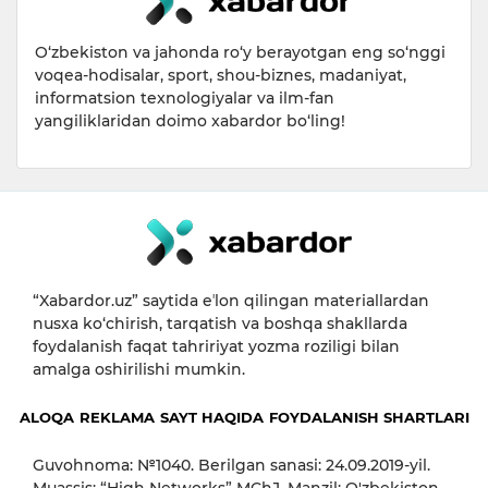
O‘zbekiston va jahonda ro‘y berayotgan eng so‘nggi
voqea-hodisalar, sport, shou-biznes, madaniyat,
informatsion texnologiyalar va ilm-fan
yangiliklaridan doimo xabardor bo‘ling!
“Xabardor.uz” saytida eʼlon qilingan materiallardan
nusxa ko‘chirish, tarqatish va boshqa shakllarda
foydalanish faqat tahririyat yozma roziligi bilan
amalga oshirilishi mumkin.
ALOQA
REKLAMA
SAYT HAQIDA
FOYDALANISH SHARTLARI
Guvohnoma: №1040. Berilgan sanasi: 24.09.2019-yil.