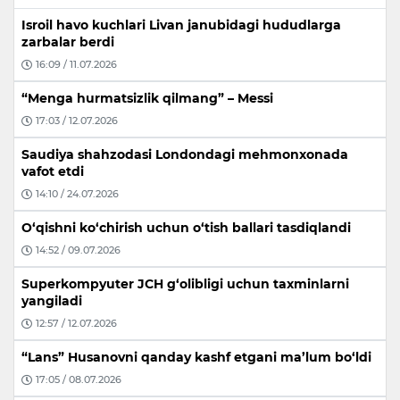
Isroil havo kuchlari Livan janubidagi hududlarga
zarbalar berdi
16:09 / 11.07.2026
“Menga hurmatsizlik qilmang” – Messi
17:03 / 12.07.2026
Saudiya shahzodasi Londondagi mehmonxonada
vafot etdi
14:10 / 24.07.2026
O‘qishni ko‘chirish uchun o‘tish ballari tasdiqlandi
14:52 / 09.07.2026
Superkompyuter JCH g‘olibligi uchun taxminlarni
yangiladi
12:57 / 12.07.2026
“Lans” Husanovni qanday kashf etgani ma’lum bo‘ldi
17:05 / 08.07.2026