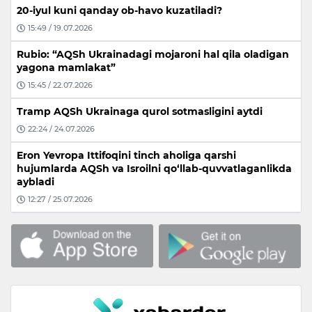
20-iyul kuni qanday ob-havo kuzatiladi?
15:49 / 19.07.2026
Rubio: “AQSh Ukrainadagi mojaroni hal qila oladigan
yagona mamlakat”
15:45 / 22.07.2026
Tramp AQSh Ukrainaga qurol sotmasligini aytdi
22:24 / 24.07.2026
Eron Yevropa Ittifoqini tinch aholiga qarshi
hujumlarda AQSh va Isroilni qo‘llab-quvvatlaganlikda
aybladi
12:27 / 25.07.2026