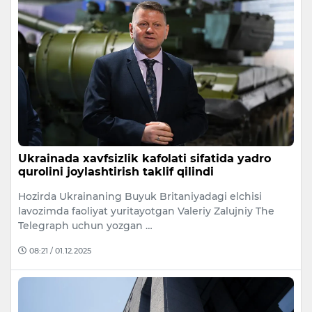
Ukrainada xavfsizlik kafolati sifatida yadro
qurolini joylashtirish taklif qilindi
Hozirda Ukrainaning Buyuk Britaniyadagi elchisi
lavozimda faoliyat yuritayotgan Valeriy Zalujniy The
Telegraph uchun yozgan …
08:21 / 01.12.2025